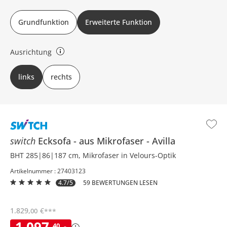
Grundfunktion
Erweiterte Funktion
Ausrichtung
links oder rechts (bezieht sich auf Draufsicht)
links
rechts
switch
Ecksofa
aus Mikrofaser
Avilla
BHT 285|86|187 cm, Mikrofaser in Velours-Optik
Artikelnummer : 27403123
4.7/5
59 BEWERTUNGEN LESEN
1.829
,
€
00
***
1.097
,
40