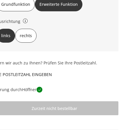
Grundfunktion
Erweiterte Funktion
usrichtung
nks oder rechts (bezieht sich auf Draufsicht)
links
rechts
ern wir auch zu Ihnen? Prüfen Sie Ihre Postleitzahl.
E POSTLEITZAHL EINGEBEN
erung durch
Höffner
Zurzeit nicht bestellbar