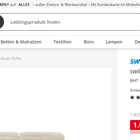
40%*
auf
ALLES
– außer Elektro- & Werbeartikel – Mit Kundenkarte im Möbelh
Betten & Matratzen
Textilien
Büro
Lampen
D
ofaser Avilla
Inha
swi
BHT 
Artik
1.82
1
Onli