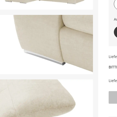
A
li
Lief
BITT
Lief