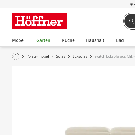
☀
Möbel
Garten
Küche
Haushalt
Bad
Polstermöbel
Sofas
Ecksofas
switch Ecksofa aus Mikr