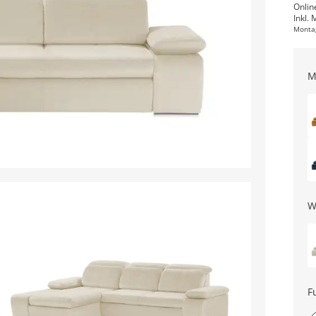
Onlin
Inkl. 
Monta
M
W
F