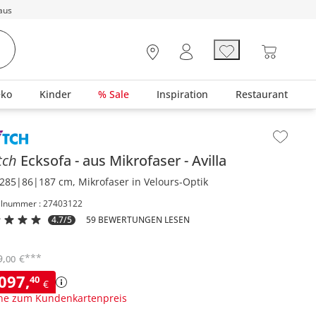
aus
eko
Kinder
% Sale
Inspiration
Restaurant
lt der Seitenleiste überspringen - Zum Seitenende
tch
Ecksofa
aus Mikrofaser
Avilla
285|86|187 cm, Mikrofaser in Velours-Optik
elnummer : 27403122
4.7/5
59 BEWERTUNGEN LESEN
***
9
,
€
00
.097
,
40
€
ne zum Kundenkartenpreis