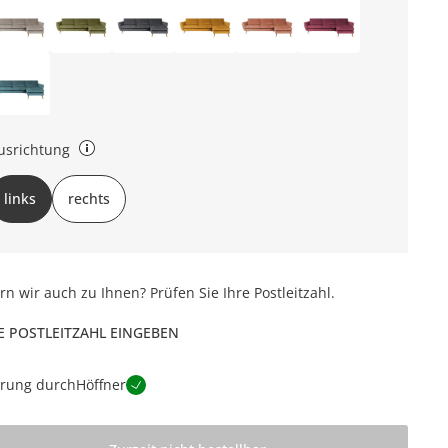
usrichtung
chts oder links (bezieht sich auf die Draufsicht)
links
rechts
ern wir auch zu Ihnen? Prüfen Sie Ihre Postleitzahl.
E POSTLEITZAHL EINGEBEN
erung durch
Höffner