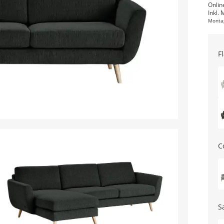
Onlin
Inkl. 
Monta
F
C
S