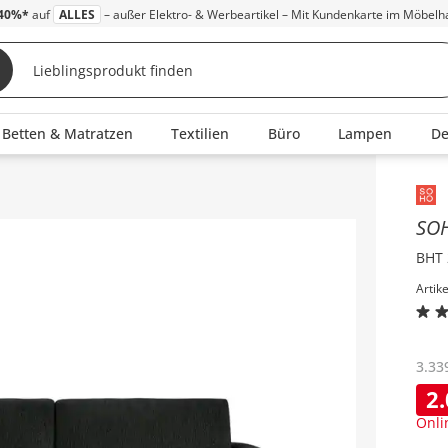
40%*
auf
ALLES
– außer Elektro- & Werbeartikel – Mit Kundenkarte im Möbelh
Betten & Matratzen
Textilien
Büro
Lampen
D
Inha
SO
BHT 
Artik
3.33
2
Onli