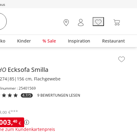
aus
eko
Kinder
% Sale
Inspiration
Restaurant
lt der Seitenleiste überspringen - Zum Seitenende
HO
Ecksofa
Smilla
274|85|156 cm, Flachgewebe
elnummer : 25401569
4.7/5
9 BEWERTUNGEN LESEN
***
9
,
€
00
.003
,
40
€
ne zum Kundenkartenpreis