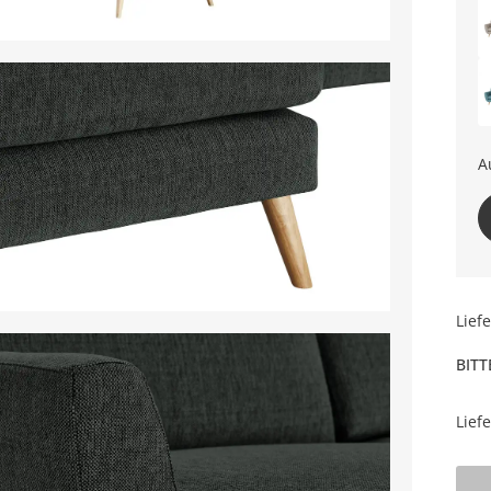
A
re
Lief
BITT
Lief