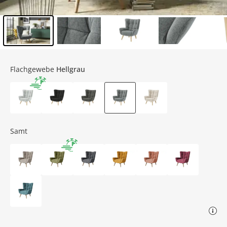
Inhalt der Seitenleiste überspringen - Zum Seitenende
Flachgewebe
Hellgrau
Samt