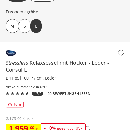
Ergonomiegröße
M
S
L
Stressless
Relaxsessel mit Hocker
Leder
Consul L
BHT 85|100|77 cm, Leder
Artikelnummer : 20407971
4.7/5
66 BEWERTUNGEN LESEN
2.179
,
€
00
UVP
1.959
,
00
-
10
%
gegenüber UVP
€