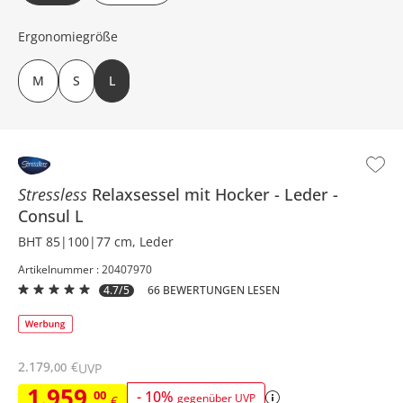
Ergonomiegröße
M
S
L
Stressless
Relaxsessel mit Hocker
Leder
Consul L
BHT 85|100|77 cm, Leder
Artikelnummer : 20407970
4.7/5
66 BEWERTUNGEN LESEN
2.179
,
€
00
UVP
1.959
,
00
-
10
%
gegenüber UVP
€