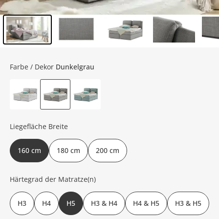
Inhalt der Seitenleiste überspringen - Zum Seitenende
Farbe / Dekor
Dunkelgrau
Liegefläche Breite
160 cm
180 cm
200 cm
Härtegrad der Matratze(n)
H3
H4
H5
H3 & H4
H4 & H5
H3 & H5