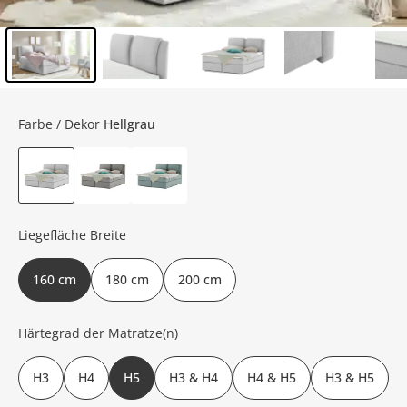
Inhalt der Seitenleiste überspringen - Zum Seitenende
Farbe / Dekor
Hellgrau
Liegefläche Breite
160 cm
180 cm
200 cm
Härtegrad der Matratze(n)
H3
H4
H5
H3 & H4
H4 & H5
H3 & H5