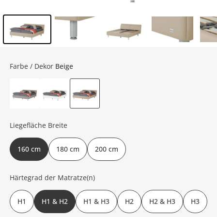
Inhalt der Seitenleiste überspringen - Zum Seitenende
Farbe / Dekor
Beige
Liegefläche Breite
160 cm
180 cm
200 cm
Härtegrad der Matratze(n)
H1
H1 & H2
H1 & H3
H2
H2 & H3
H3