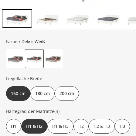
Inhalt der Seitenleiste überspringen - Zum Seitenende
Farbe / Dekor
Weiß
Liegefläche Breite
160 cm
180 cm
200 cm
Härtegrad der Matratze(n)
H1
H1 & H2
H1 & H3
H2
H2 & H3
H3