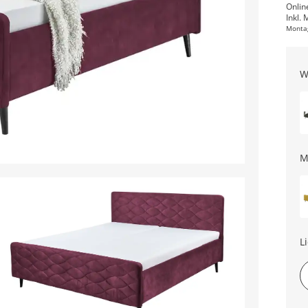
Onlin
Inkl. 
Monta
W
M
L