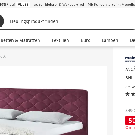
40%*
auf
ALLES
– außer Elektro- & Werbeartikel – Mit Kundenkarte im Möbelh
Betten & Matratzen
Textilien
Büro
Lampen
D
no A
Inha
mei
BHL 
Artik
849
,
5
Onli