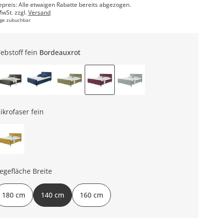
epreis: Alle etwaigen Rabatte bereits abgezogen.
MwSt. zzgl.
Versand
ge zubuchbar
ebstoff fein
Bordeauxrot
ikrofaser fein
iegefläche Breite
180 cm
140 cm
160 cm