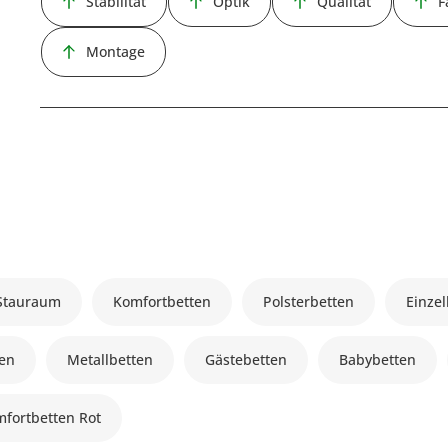
Stabilität
Optik
Qualität
F
Montage
 Stauraum
Komfortbetten
Polsterbetten
Einze
ten
Metallbetten
Gästebetten
Babybetten
fortbetten Rot