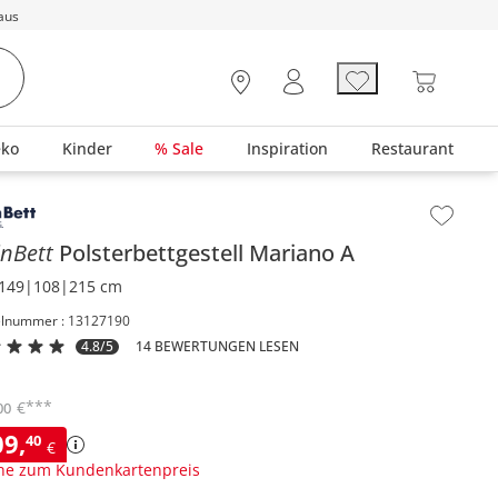
aus
eko
Kinder
% Sale
Inspiration
Restaurant
lt der Seitenleiste überspringen - Zum Seitenende
nBett
Polsterbettgestell
Mariano A
149|108|215 cm
elnummer : 13127190
4.8/5
14 BEWERTUNGEN LESEN
***
€
00
09
,
40
€
ne zum Kundenkartenpreis