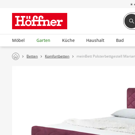
☀
Möbel
Garten
Küche
Haushalt
Bad
Betten
Komfortbetten
meinBett Polsterbettgestell Maria