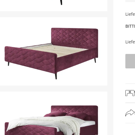
Lief
BITT
Lief