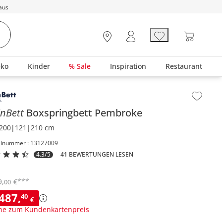
aus
eko
Kinder
% Sale
Inspiration
Restaurant
lt der Seitenleiste überspringen - Zum Seitenende
nBett
Boxspringbett
Pembroke
200|121|210 cm
elnummer : 13127009
4.3/5
41 BEWERTUNGEN LESEN
***
9
,
€
00
.487
,
40
€
ne zum Kundenkartenpreis