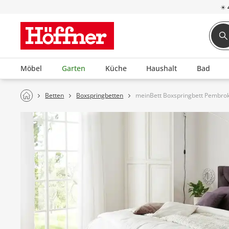
☀
Möbel
Garten
Küche
Haushalt
Bad
Betten
Boxspringbetten
meinBett Boxspringbett Pembro