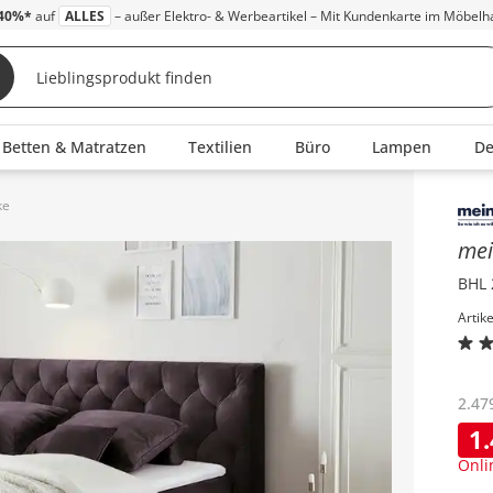
40%*
auf
ALLES
– außer Elektro- & Werbeartikel – Mit Kundenkarte im Möbelh
Betten & Matratzen
Textilien
Büro
Lampen
D
ke
Inha
mei
BHL 
Artik
2.47
1
Onli