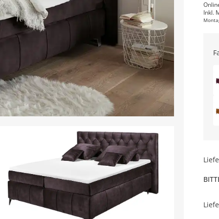
Onlin
Inkl. 
Monta
F
Lief
BITT
Lief