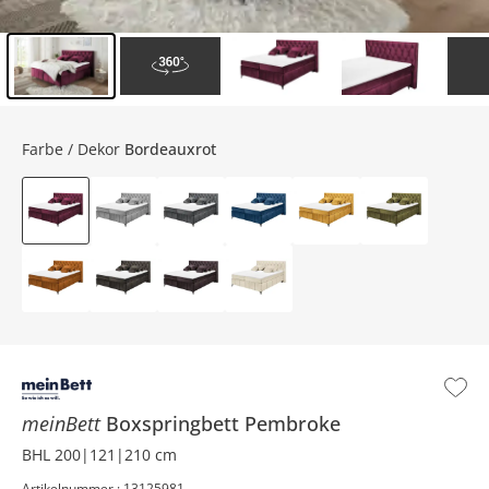
Inhalt der Seitenleiste überspringen - Zum Seitenende
Farbe / Dekor
Bordeauxrot
meinBett
Boxspringbett
Pembroke
BHL 200|121|210 cm
Artikelnummer : 13125981