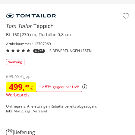
Tom Tailor
Teppich
BL 160|230 cm, Florhöhe 0,8 cm
Artikelnummer : 12707969
4.7/5
3 BEWERTUNGEN LESEN
699
,
€
00
UVP
499
,
99
-
28
%
gegenüber UVP
€
Werbepreis
Onlinepreis: Alle etwaigen Rabatte bereits abgezogen.
Inkl. MwSt. zzgl.
Versand
Lieferung