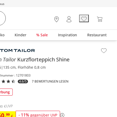
aus
eko
Kinder
% Sale
Inspiration
Restaurant
lt der Seitenleiste überspringen - Zum Seitenende
 Tailor
Kurzflorteppich
Shine
5|135 cm, Florhöhe 0,8 cm
elnummer : 12701803
4.6/5
7 BEWERTUNGEN LESEN
UVP
€
00
50
,
99
-
11
%
gegenüber UVP
€