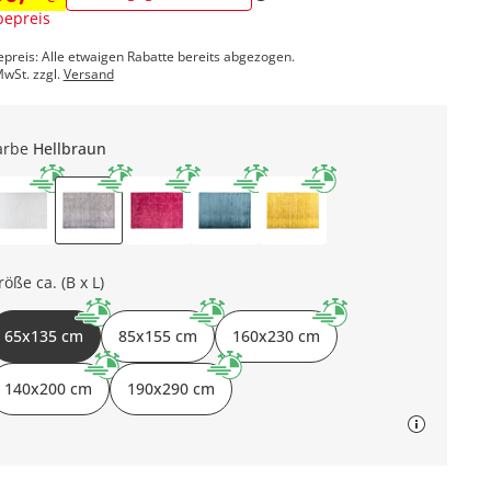
epreis
epreis: Alle etwaigen Rabatte bereits abgezogen.
MwSt. zzgl.
Versand
arbe
Hellbraun
röße ca. (B x L)
65x135 cm
85x155 cm
160x230 cm
140x200 cm
190x290 cm