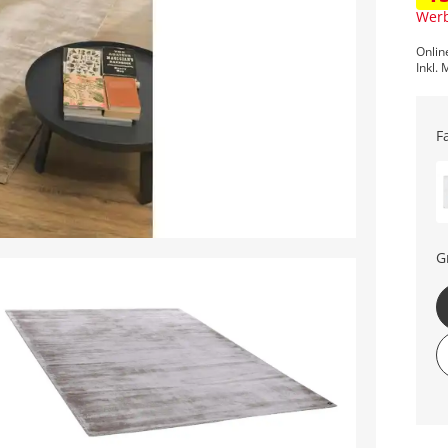
Werb
Onlin
Inkl. 
F
G