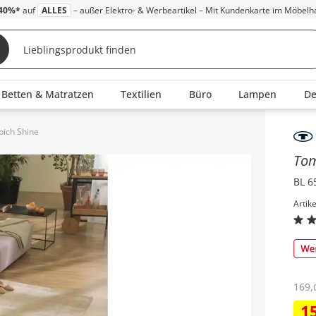
40%*
auf
ALLES
– außer Elektro- & Werbeartikel – Mit Kundenkarte im Möbelh
Betten & Matratzen
Textilien
Büro
Lampen
D
pich Shine
Inha
Tom
BL 6
Artik
169
,
1