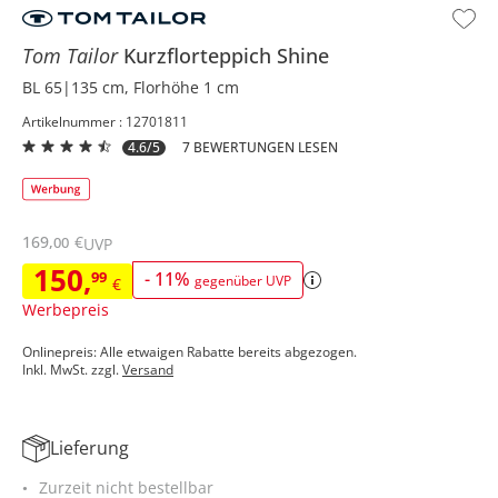
Tom Tailor
Kurzflorteppich
Shine
BL 65|135 cm, Florhöhe 1 cm
Artikelnummer : 12701811
4.6/5
7 BEWERTUNGEN LESEN
169
,
€
00
UVP
150
,
99
-
11
%
gegenüber UVP
€
Werbepreis
Onlinepreis: Alle etwaigen Rabatte bereits abgezogen.
Inkl. MwSt. zzgl.
Versand
Lieferung
Zurzeit nicht bestellbar