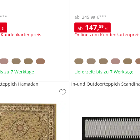
***
***
ab
245
,
€
99
147
,
9
59
€
ab
€
 Kundenkartenpreis
Online zum Kundenkartenprei
bis zu 7 Werktage
Lieferzeit: bis zu 7 Werktage
tteppich Hamadan
In-und Outdoorteppich Scandin