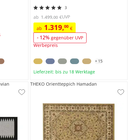
3
UVP
ab
1.499
,
€
00
1.319
,
00
ab
€
s
-
12
%
gegenüber UVP
Werbepreis
+
15
Lieferzeit: bis zu 18 Werktage
avian
THEKO Orientteppich Hamadan