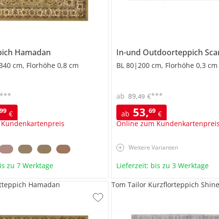
pich
Hamadan
In-und Outdoorteppich
Sca
340 cm, Florhöhe 0,8 cm
BL 80|200 cm, Florhöhe 0,3 cm
***
***
ab
89
,
€
49
53
,
99
69
€
ab
€
 Kundenkartenpreis
Online zum Kundenkartenprei
Weitere Varianten
bis zu 7 Werktage
Lieferzeit: bis zu 3 Werktage
tteppich Hamadan
Tom Tailor Kurzflorteppich Shin