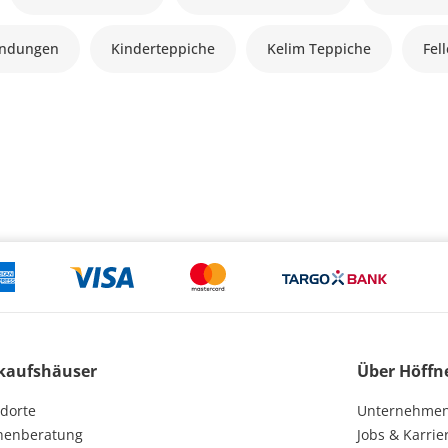
andungen
Kinderteppiche
Kelim Teppiche
Fel
kaufshäuser
Über Höffn
dorte
Unternehme
henberatung
Jobs & Karrie