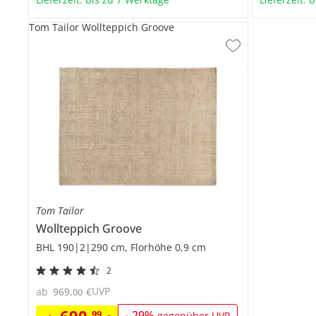
Tom Tailor Wollteppich Groove
Tom Tailor
Wollteppich
Groove
BHL 190|2|290 cm, Florhöhe 0,9 cm
2
UVP
ab
969
,
€
00
99
-
29
%
gegenüber UVP