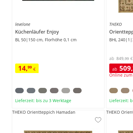
levelone
THEKO
Küchenläufer
Enjoy
Orienttep
BL 50|150 cm, Florhöhe 0,1 cm
BHL 240|1|
ab
849
,
€
99
14
,
509
,
99
€
ab
Online zum
Lieferzeit: bis zu 3 Werktage
Lieferzeit: 
THEKO Orientteppich Hamadan
THEKO Orien