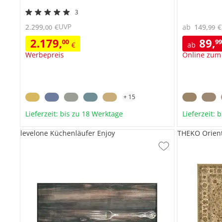
3
UVP
2.299
,
€
ab
149
,
€
00
99
2.179
,
89
,
00
9
€
ab
Werbepreis
Online zum
+
15
Lieferzeit: bis zu 18 Werktage
Lieferzeit: 
levelone Küchenläufer Enjoy
THEKO Orien