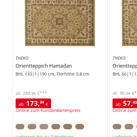
THEKO
THEKO
Orientteppich
Hamadan
Orienttep
BHL 133|1|190 cm, Florhöhe 0,8 cm
BHL 66|1|1
***
*
ab
289
,
€
ab
95
,
€
99
09
173
,
57
,
99
0
ab
€
ab
Online zum Kundenkartenpreis
Online zum
Lieferzeit: bis zu 7 Werktage
Lieferzeit: 