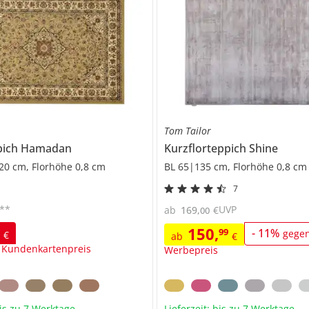
Tom Tailor
pich
Hamadan
Kurzflorteppich
Shine
20 cm, Florhöhe 0,8 cm
BL 65|135 cm, Florhöhe 0,8 cm
7
**
UVP
ab
169
,
€
00
150
,
5
99
-
11
%
gege
€
ab
€
 Kundenkartenpreis
Werbepreis
bis zu 7 Werktage
Lieferzeit: bis zu 7 Werktage