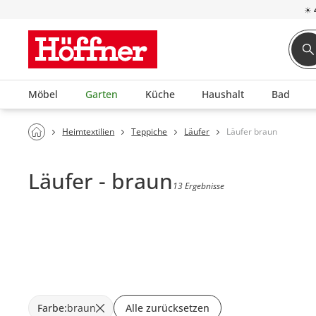
☀
Möbel
Garten
Küche
Haushalt
Bad
Heimtextilien
Teppiche
Läufer
Läufer braun
Läufer - braun
13 Ergebnisse
Farbe
:
braun
Alle zurücksetzen