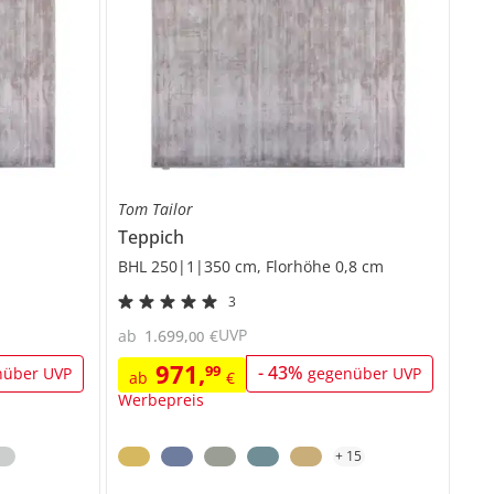
Tom Tailor
Teppich
BHL 250|1|350 cm, Florhöhe 0,8 cm
3
UVP
ab
1.699
,
€
00
971
,
99
-
43
%
nüber UVP
gegenüber UVP
ab
€
Werbepreis
+
15