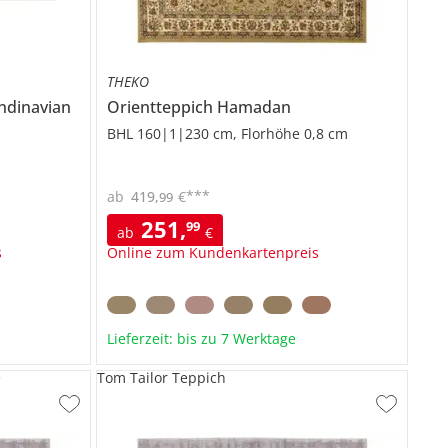
THEKO
ndinavian
Orientteppich
Hamadan
BHL 160|1|230 cm, Florhöhe 0,8 cm
***
ab
419
,
€
99
251
,
99
ab
€
s
Online zum Kundenkartenpreis
Lieferzeit: bis zu 7 Werktage
e
Tom Tailor Teppich