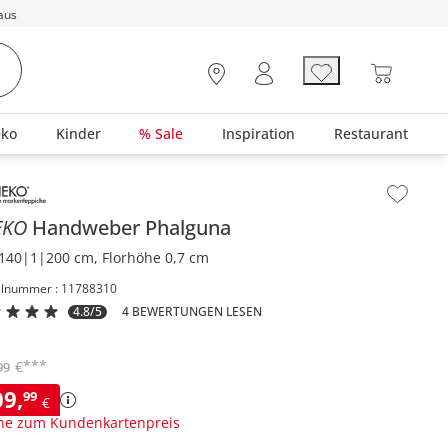
aus
eko
Kinder
% Sale
Inspiration
Restaurant
lt der Seitenleiste überspringen - Zum Seitenende
EKO
Handweber
Phalguna
140|1|200 cm, Florhöhe 0,7 cm
elnummer : 11788310
4.8/5
4 BEWERTUNGEN LESEN
***
€
99
09
,
99
€
ne zum Kundenkartenpreis