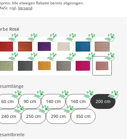
epreis: Alle etwaigen Rabatte bereits abgezogen.
MwSt. zzgl.
Versand
arbe
Rosé
esamtlänge
60 cm
90 cm
140 cm
160 cm
200 cm
240 cm
250 cm
290 cm
350 cm
esamtbreite