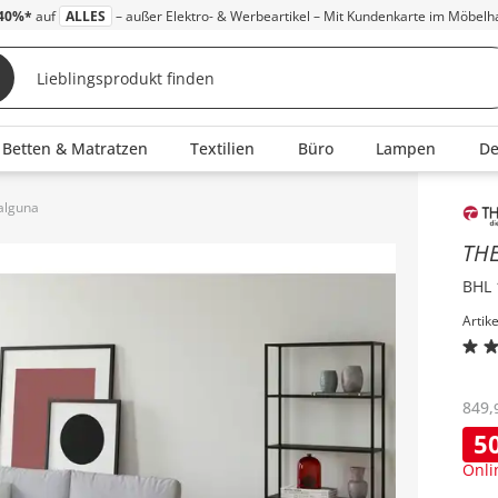
40%*
auf
ALLES
– außer Elektro- & Werbeartikel – Mit Kundenkarte im Möbelh
Betten & Matratzen
Textilien
Büro
Lampen
D
alguna
Inha
TH
BHL 
Artik
849
,
5
Onli