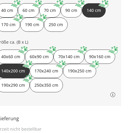
40 cm
60 cm
70 cm
90 cm
140 cm
170 cm
190 cm
250 cm
röße ca. (B x L)
40x60 cm
60x90 cm
70x140 cm
90x160 cm
140x200 cm
170x240 cm
190x250 cm
190x290 cm
250x350 cm
Lieferung
rzeit nicht bestellbar