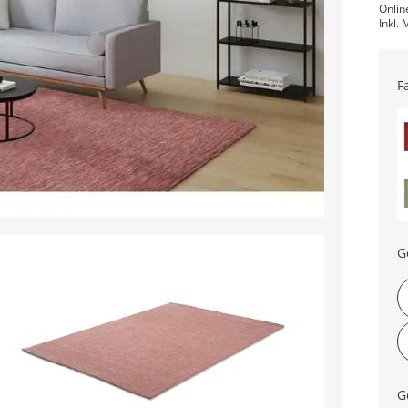
Onlin
Inkl. 
F
G
G