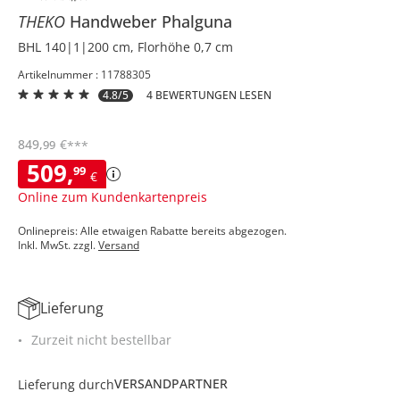
THEKO
Handweber
Phalguna
BHL 140|1|200 cm, Florhöhe 0,7 cm
Artikelnummer : 11788305
4.8/5
4 BEWERTUNGEN LESEN
849
,
€
99
***
509
,
99
€
Online zum Kundenkartenpreis
Onlinepreis: Alle etwaigen Rabatte bereits abgezogen.
Inkl. MwSt. zzgl.
Versand
Lieferung
Zurzeit nicht bestellbar
VERSANDPARTNER
Lieferung durch