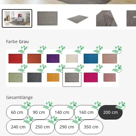
Inhalt der Seitenleiste überspringen - Zum Seitenende
Farbe
Grau
Gesamtlänge
60 cm
90 cm
140 cm
160 cm
200 cm
240 cm
250 cm
290 cm
350 cm