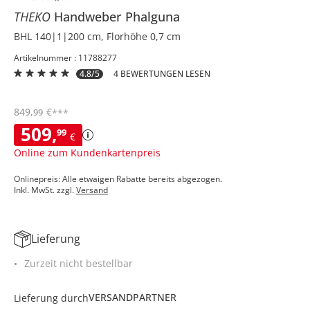
THEKO
Handweber
Phalguna
BHL 140|1|200 cm, Florhöhe 0,7 cm
Artikelnummer : 11788277
4.8/5
4 BEWERTUNGEN LESEN
849
,
€
99
***
509
,
99
€
Online zum Kundenkartenpreis
Onlinepreis: Alle etwaigen Rabatte bereits abgezogen.
Inkl. MwSt. zzgl.
Versand
Lieferung
Zurzeit nicht bestellbar
VERSANDPARTNER
Lieferung durch