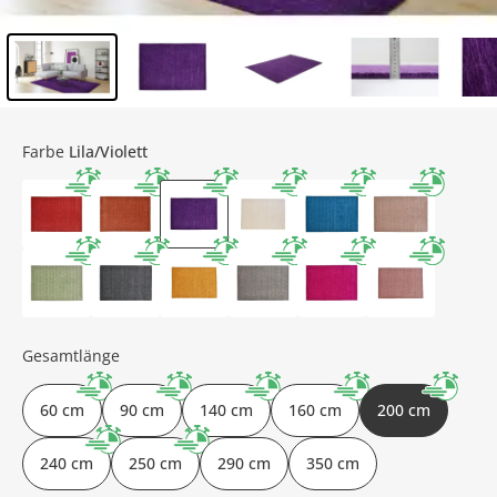
Inhalt der Seitenleiste überspringen - Zum Seitenende
Farbe
Lila/Violett
Gesamtlänge
60 cm
90 cm
140 cm
160 cm
200 cm
240 cm
250 cm
290 cm
350 cm