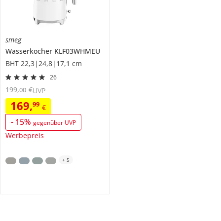
smeg
Wasserkocher
KLF03WHMEU
BHT 22,3|24,8|17,1 cm
26
199
,
€
00
UVP
169
,
99
€
-
15
%
gegenüber UVP
Werbepreis
+
5