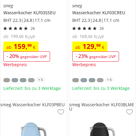
smeg
smeg
Wasserkocher
KLF03SSEU
Wasserkocher
KLF03CREU
BHT 22,3|24,8|17,1 cm
BHT 22,3|24,8|17,1 cm
26
26
ab
199
,
€
ab
169
,
€
00
00
UVP
UVP
159
,
129
,
99
99
ab
€
ab
€
-
20
%
-
23
%
gegenüber UVP
gegenüber UVP
Werbepreis
Werbepreis
+
5
+
5
Lieferzeit: bis zu 3 Werktage
Lieferzeit: bis zu 3 Werktage
smeg Wasserkocher KLF03PBEU
smeg Wasserkocher KLF03BLME
U