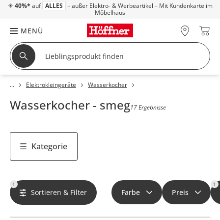
☀
40%*
auf
ALLES
– außer Elektro- & Werbeartikel – Mit Kundenkarte im
Möbelhaus
MENÜ
Elektrokleingeräte
Wasserkocher
Wasserkocher - smeg
17 Ergebnisse
Kategorie
1
1
Sortieren & Filter
Farbe
Preis