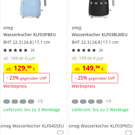
smeg
smeg
Wasserkocher
KLF03PBEU
Wasserkocher
KLF03BLMEU
BHT 22,3|24,8|17,1 cm
BHT 22,3|24,8|17,1 cm
26
26
ab
169
,
€
ab
199
,
€
00
00
UVP
UVP
129
,
149
,
99
99
ab
€
ab
€
-
23
%
-
25
%
gegenüber UVP
gegenüber UVP
Werbepreis
Werbepreis
+
5
+
5
Lieferzeit: bis zu 3 Werktage
Lieferzeit: bis zu 3 Werktage
smeg Wasserkocher KLF04SSEU
smeg Wasserkocher KLF03PKEU