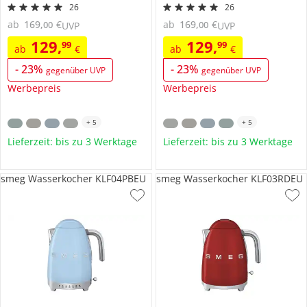
26
26
ab
169
,
€
ab
169
,
€
00
00
UVP
UVP
129
,
129
,
99
99
ab
€
ab
€
-
23
%
-
23
%
gegenüber UVP
gegenüber UVP
Werbepreis
Werbepreis
+
5
+
5
Lieferzeit: bis zu 3 Werktage
Lieferzeit: bis zu 3 Werktage
smeg Wasserkocher KLF04PBEU
smeg Wasserkocher KLF03RDEU