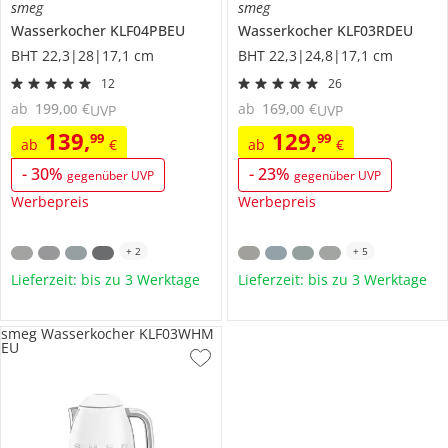
smeg
smeg
Wasserkocher
KLF04PBEU
Wasserkocher
KLF03RDEU
BHT 22,3|28|17,1 cm
BHT 22,3|24,8|17,1 cm
12
26
ab
199
,
€
ab
169
,
€
00
00
UVP
UVP
139
,
129
,
99
99
ab
€
ab
€
-
30
%
-
23
%
gegenüber UVP
gegenüber UVP
Werbepreis
Werbepreis
+
2
+
5
Lieferzeit: bis zu 3 Werktage
Lieferzeit: bis zu 3 Werktage
smeg Wasserkocher KLF03WHM
EU