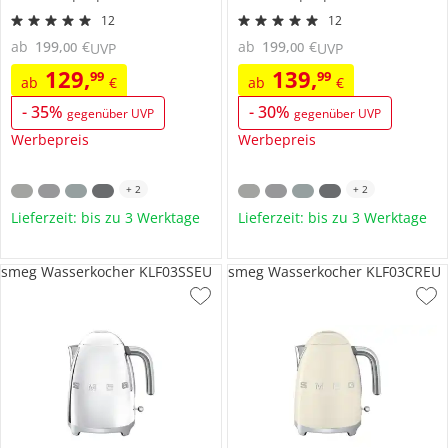
12
12
ab
199
,
€
ab
199
,
€
00
00
UVP
UVP
129
,
139
,
99
99
ab
€
ab
€
-
35
%
-
30
%
gegenüber UVP
gegenüber UVP
Werbepreis
Werbepreis
+
2
+
2
Lieferzeit: bis zu 3 Werktage
Lieferzeit: bis zu 3 Werktage
smeg Wasserkocher KLF03SSEU
smeg Wasserkocher KLF03CREU