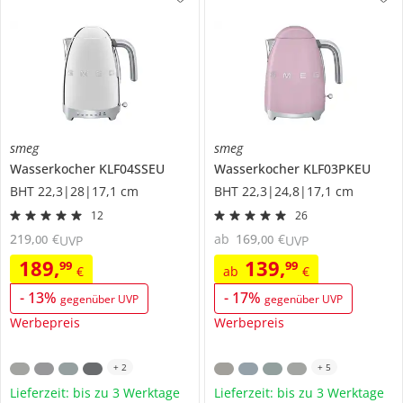
smeg
smeg
Wasserkocher
KLF04SSEU
Wasserkocher
KLF03PKEU
BHT 22,3|28|17,1 cm
BHT 22,3|24,8|17,1 cm
12
26
219
,
€
ab
169
,
€
00
00
UVP
UVP
189
,
139
,
99
99
€
ab
€
-
13
%
-
17
%
gegenüber UVP
gegenüber UVP
Werbepreis
Werbepreis
+
2
+
5
Lieferzeit: bis zu 3 Werktage
Lieferzeit: bis zu 3 Werktage