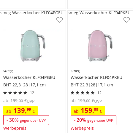
smeg Wasserkocher KLF04PGEU
smeg Wasserkocher KLF04PKEU
smeg
smeg
Wasserkocher
KLF04PGEU
Wasserkocher
KLF04PKEU
BHT 22,3|28|17,1 cm
BHT 22,3|28|17,1 cm
12
12
ab
199
,
€
ab
199
,
€
00
00
UVP
UVP
139
,
159
,
99
99
ab
€
ab
€
-
30
%
-
20
%
gegenüber UVP
gegenüber UVP
Werbepreis
Werbepreis