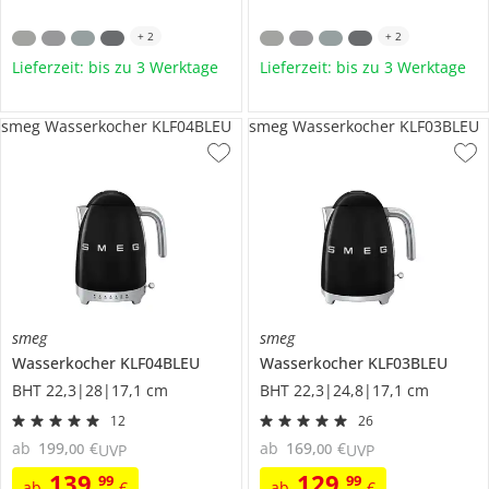
+
2
+
2
Lieferzeit: bis zu 3 Werktage
Lieferzeit: bis zu 3 Werktage
smeg Wasserkocher KLF04BLEU
smeg Wasserkocher KLF03BLEU
smeg
smeg
Wasserkocher
KLF04BLEU
Wasserkocher
KLF03BLEU
BHT 22,3|28|17,1 cm
BHT 22,3|24,8|17,1 cm
12
26
ab
199
,
€
ab
169
,
€
00
00
UVP
UVP
139
,
129
,
99
99
ab
€
ab
€