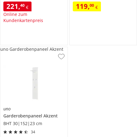
221
,
119
,
40
00
€
€
Online zum
Kundenkartenpreis
uno Garderobenpaneel Akzent
uno
Garderobenpaneel
Akzent
BHT 30|152|23 cm
34