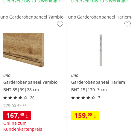
Lieferzeit: bis zu 5 Werktage
Lieferzeit: bis zu 5 Werktage
uno Garderobenpaneel Yambio
uno Garderobenpaneel Harlem
uno
uno
Garderobenpaneel
Yambio
Garderobenpaneel
Harlem
BHT 85|99|28 cm
BHT 15|170|3 cm
20
7
279
,
€
00
***
167
,
159
,
40
00
€
€
Online zum
Kundenkartenpreis