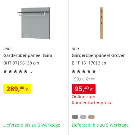
uno
uno
Garderobenpaneel
Gani
Garderobenpaneel
Groven
BHT 97|96|30 cm
BHT 15|170|3 cm
5
1
159
,
€
00
***
289
,
95
,
00
40
€
€
Online zum
Kundenkartenpreis
Lieferzeit: bis zu 5 Werktage
Lieferzeit: bis zu 5 Werktage