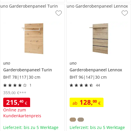
uno Garderobenpaneel Turin
uno Garderobenpaneel Lennox
uno
uno
Garderobenpaneel
Turin
Garderobenpaneel
Lennox
BHT 78|117|30 cm
BHT 96|147|30 cm
1
44
359
,
€
00
***
215
,
128
,
40
00
€
ab
€
Online zum
Kundenkartenpreis
Lieferzeit: bis zu 5 Werktage
Lieferzeit: bis zu 5 Werktage