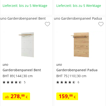
Lieferzeit: bis zu 5 Werktage
Lieferzeit: bis zu 5 Werktage
uno Garderobenpaneel Bent
uno Garderobenpaneel Padua
uno
uno
Garderobenpaneel
Bent
Garderobenpaneel
Padua
BHT 89|144|30 cm
BHT 75|110|30 cm
5
6
278
,
159
,
00
00
ab
€
€