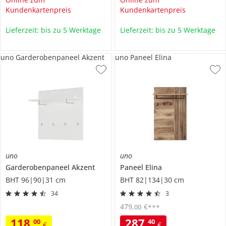
Kundenkartenpreis
Kundenkartenpreis
Lieferzeit: bis zu 5 Werktage
Lieferzeit: bis zu 5 Werktage
uno Garderobenpaneel Akzent
uno Paneel Elina
uno
uno
Garderobenpaneel
Akzent
Paneel
Elina
BHT 96|90|31 cm
BHT 82|134|30 cm
34
3
479
,
€
00
***
118
,
287
,
00
40
€
€