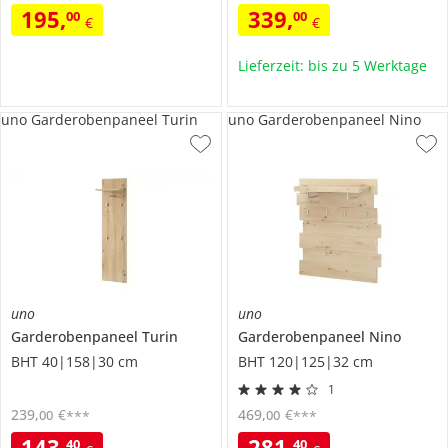
195
,
339
,
00
00
€
€
Lieferzeit: bis zu 5 Werktage
uno Garderobenpaneel Turin
uno Garderobenpaneel Nino
uno
uno
Garderobenpaneel
Turin
Garderobenpaneel
Nino
BHT 40|158|30 cm
BHT 120|125|32 cm
1
239
,
€
469
,
€
00
00
***
***
143
,
281
,
40
40