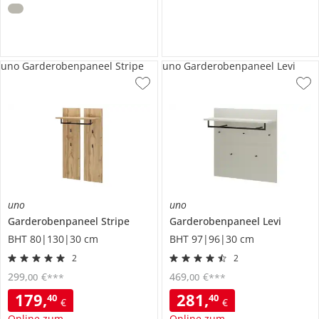
uno Garderobenpaneel Stripe
uno Garderobenpaneel Levi
uno
uno
Garderobenpaneel
Stripe
Garderobenpaneel
Levi
BHT 80|130|30 cm
BHT 97|96|30 cm
2
2
299
,
€
469
,
€
00
00
***
***
179
,
281
,
40
40
€
€
Online zum
Online zum