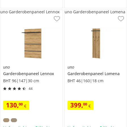
uno Garderobenpaneel Lennox
uno Garderobenpaneel Lomena
uno
uno
Garderobenpaneel
Lennox
Garderobenpaneel
Lomena
BHT 96|147|30 cm
BHT 46|160|18 cm
44
130
,
399
,
00
00
€
€