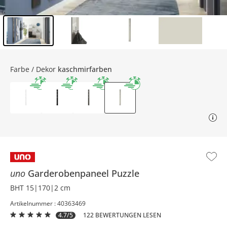
Inhalt der Seitenleiste überspringen - Zum Seitenende
Farbe / Dekor
kaschmirfarben
uno
Garderobenpaneel
Puzzle
BHT 15|170|2 cm
Artikelnummer : 40363469
4.7/5
122 BEWERTUNGEN LESEN