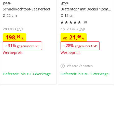
WMF
WMF
Schnellkochtopf-Set
Perfect
Bratentopf mit Deckel 12cm
Mi
Ø 22 cm
Ø 12 cm
28
289
,
€
ab
29
,
€
00
99
UVP
UVP
198
,
21
,
99
69
€
ab
€
-
31
%
-
28
%
gegenüber UVP
gegenüber UVP
Werbepreis
Werbepreis
Weitere Varianten
Lieferzeit: bis zu 3 Werktage
Lieferzeit: bis zu 3 Werktage