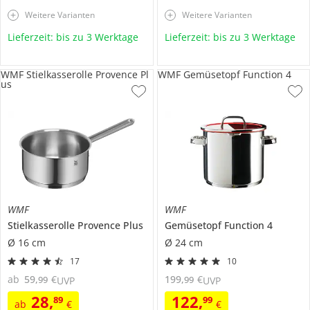
Weitere Varianten
Weitere Varianten
Lieferzeit: bis zu 3 Werktage
Lieferzeit: bis zu 3 Werktage
WMF Stielkasserolle Provence Pl
WMF Gemüsetopf Function 4
us
WMF
WMF
Stielkasserolle
Provence Plus
Gemüsetopf
Function 4
Ø 16 cm
Ø 24 cm
17
10
ab
59
,
€
199
,
€
99
99
UVP
UVP
28
,
122
,
89
99
ab
€
€