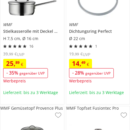
WMF
WMF
Stielkasserolle mit Deckel
Mini
Dichtungsring
Perfect
H 7,5 cm, Ø 16 cm
Ø 22 cm
16
1
39
,
€
19
,
€
99
99
UVP
UVP
25
,
14
,
89
49
€
€
-
35
%
-
28
%
gegenüber UVP
gegenüber UVP
Werbepreis
Werbepreis
Lieferzeit: bis zu 3 Werktage
Lieferzeit: bis zu 3 Werktage
WMF Gemüsetopf Provence Plus
WMF Topfset Fusiontec Pro