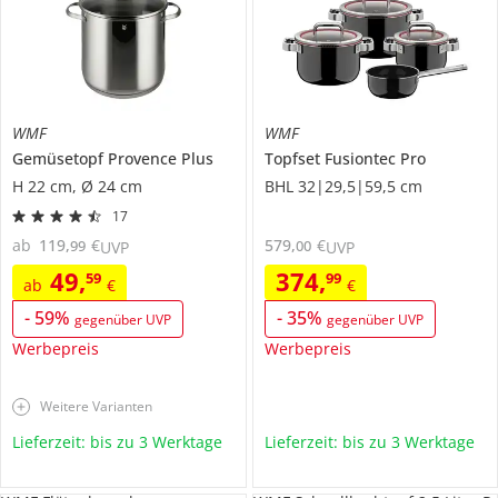
WMF
WMF
Gemüsetopf
Provence Plus
Topfset
Fusiontec Pro
H 22 cm, Ø 24 cm
BHL 32|29,5|59,5 cm
17
ab
119
,
€
579
,
€
99
00
UVP
UVP
49
,
374
,
59
99
ab
€
€
-
59
%
-
35
%
gegenüber UVP
gegenüber UVP
Werbepreis
Werbepreis
Weitere Varianten
Lieferzeit: bis zu 3 Werktage
Lieferzeit: bis zu 3 Werktage