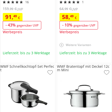
16
1
159
,
€
64
,
€
99
99
UVP
UVP
91
,
58
,
49
49
€
€
-
43
%
-
10
%
gegenüber UVP
gegenüber UVP
Werbepreis
Werbepreis
Weitere Varianten
Lieferzeit: bis zu 3 Werktage
Lieferzeit: bis zu 3 Werktage
WMF Schnellkochtopf-Set Perfec
WMF Bratentopf mit Deckel 12c
t
m Mini