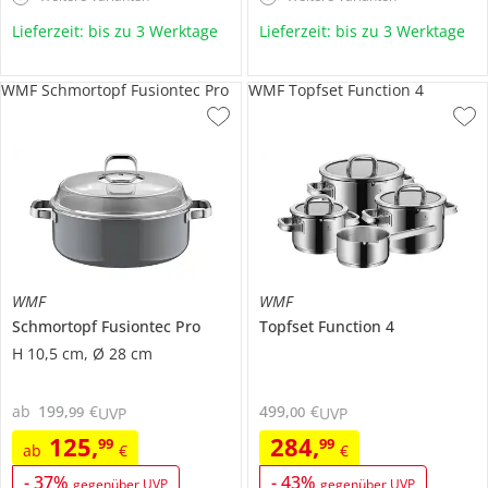
Lieferzeit: bis zu 3 Werktage
Lieferzeit: bis zu 3 Werktage
WMF Schmortopf Fusiontec Pro
WMF Topfset Function 4
WMF
WMF
Schmortopf
Fusiontec Pro
Topfset
Function 4
H 10,5 cm, Ø 28 cm
ab
199
,
€
499
,
€
99
00
UVP
UVP
125
,
284
,
99
99
ab
€
€
-
37
%
-
43
%
gegenüber UVP
gegenüber UVP