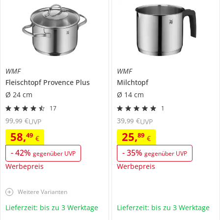
WMF
WMF
Fleischtopf
Provence Plus
Milchtopf
Ø 24 cm
Ø 14 cm
17
1
99
,
€
39
,
€
99
99
UVP
UVP
58
,
25
,
49
89
€
€
-
42
%
-
35
%
gegenüber UVP
gegenüber UVP
Werbepreis
Werbepreis
Weitere Varianten
Lieferzeit: bis zu 3 Werktage
Lieferzeit: bis zu 3 Werktage