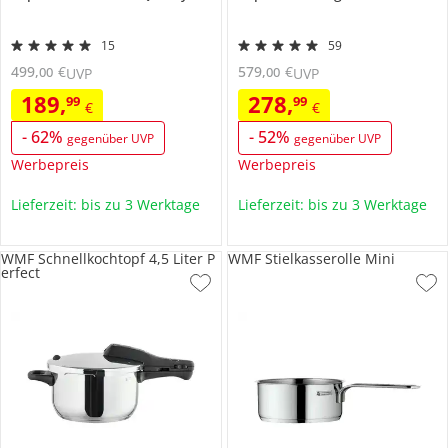
15
59
499
,
€
579
,
€
00
00
UVP
UVP
189
,
278
,
99
99
€
€
-
62
%
-
52
%
gegenüber UVP
gegenüber UVP
Werbepreis
Werbepreis
Lieferzeit: bis zu 3 Werktage
Lieferzeit: bis zu 3 Werktage
WMF Schnellkochtopf 4,5 Liter P
WMF Stielkasserolle Mini
erfect