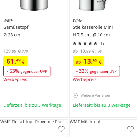
WMF
WMF
Gemüsetopf
Stielkasserolle
Mini
Ø 28 cm
H 7,5 cm, Ø 10 cm
19
129
,
€
ab
19
,
€
99
99
UVP
UVP
61
,
13
,
49
69
€
ab
€
-
53
%
-
32
%
gegenüber UVP
gegenüber UVP
Werbepreis
Werbepreis
Weitere Varianten
Lieferzeit: bis zu 3 Werktage
Lieferzeit: bis zu 3 Werktage
WMF Fleischtopf Provence Plus
WMF Milchtopf