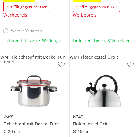
-
52
%
-
39
%
gegenüber UVP
gegenüber UVP
Werbepreis
Werbepreis
Weitere Varianten
Lieferzeit: bis zu 3 Werktage
Lieferzeit: bis zu 3 Werktage
WMF Fleischtopf mit Deckel Fun
WMF Flötenkessel Orbit
ction 4
WMF
WMF
Fleischtopf mit Deckel
Function 4
Flötenkessel
Orbit
Ø 20 cm
Ø 16 cm