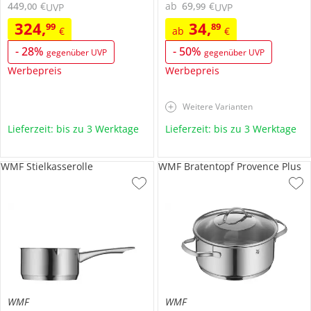
449
,
€
ab
69
,
€
00
99
UVP
UVP
324
,
34
,
99
89
€
ab
€
-
28
%
-
50
%
gegenüber UVP
gegenüber UVP
Werbepreis
Werbepreis
Weitere Varianten
Lieferzeit: bis zu 3 Werktage
Lieferzeit: bis zu 3 Werktage
WMF Stielkasserolle
WMF Bratentopf Provence Plus
WMF
WMF