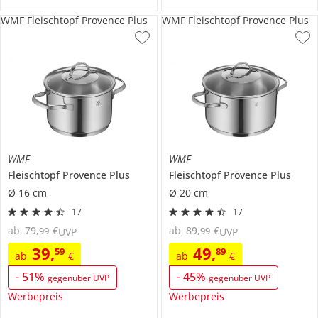
WMF Fleischtopf Provence Plus
WMF Fleischtopf Provence Plus
WMF
WMF
Fleischtopf
Provence Plus
Fleischtopf
Provence Plus
Ø 16 cm
Ø 20 cm
17
17
ab
79
,
€
ab
89
,
€
99
99
UVP
UVP
39
,
49
,
59
89
ab
€
ab
€
-
51
%
-
45
%
gegenüber UVP
gegenüber UVP
Werbepreis
Werbepreis