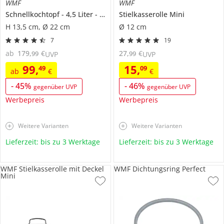
WMF
WMF
Schnellkochtopf
4,5 Liter
Perfect
Stielkasserolle
Mini
H 13,5 cm, Ø 22 cm
Ø 12 cm
7
19
ab
179
,
€
27
,
€
99
99
UVP
UVP
99
,
15
,
49
09
ab
€
€
-
45
%
-
46
%
gegenüber UVP
gegenüber UVP
Werbepreis
Werbepreis
Weitere Varianten
Weitere Varianten
Lieferzeit: bis zu 3 Werktage
Lieferzeit: bis zu 3 Werktage
WMF Stielkasserolle mit Deckel
WMF Dichtungsring Perfect
Mini