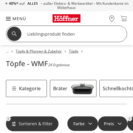
☀
40%*
auf
ALLES
– außer Elektro- & Werbeartikel – Mit Kundenkarte im
Möbelhaus
MENÜ
Töpfe & Pfannen & Zubehör
Töpfe
Töpfe - WMF
28 Ergebnisse
Kategorie
Bräter
Schnellkocht
1
1
Sortieren & Filter
Farbe
Preis