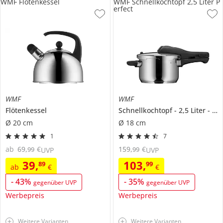
WMF Flötenkessel
WMF Schnellkochtopf 2,5 Liter P
erfect
WMF
WMF
Flötenkessel
Schnellkochtopf
2,5 Liter
Per
Ø 20 cm
Ø 18 cm
1
7
ab
69
,
€
159
,
€
99
99
UVP
UVP
39
,
103
,
89
99
ab
€
€
-
43
%
-
35
%
gegenüber UVP
gegenüber UVP
Werbepreis
Werbepreis
Weitere Varianten
Weitere Varianten