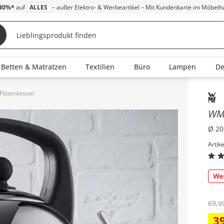
40%*
auf
ALLES
– außer Elektro- & Werbeartikel – Mit Kundenkarte im Möbelh
Betten & Matratzen
Textilien
Büro
Lampen
D
lötenkessel
Inha
W
Ø 20
Artik
69
,
9
3