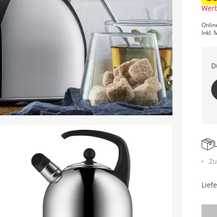
Werb
Onlin
Inkl. 
D
Zu
Lief