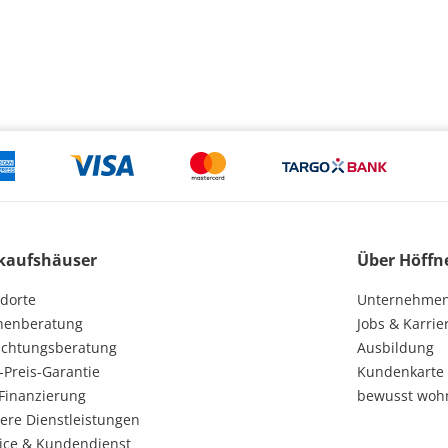
kaufshäuser
Über Höffn
dorte
Unternehme
henberatung
Jobs & Karrie
ichtungsberatung
Ausbildung
-Preis-Garantie
Kundenkarte
Finanzierung
bewusst woh
ere Dienstleistungen
ice & Kundendienst