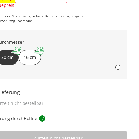
epreis
epreis: Alle etwaigen Rabatte bereits abgezogen.
MwSt. zzgl.
Versand
urchmesser
20 cm
16 cm
Lieferung
rzeit nicht bestellbar
erung durch
Höffner
Zurzeit nicht bestellbar