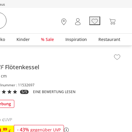
aus
eko
Kinder
% Sale
Inspiration
Restaurant
lt der Seitenleiste überspringen - Zum Seitenende
MF
Flötenkessel
 cm
elnummer : 11532697
5/5
EINE BEWERTUNG LESEN
UVP
€
9
9
,
89
-
43
%
gegenüber UVP
€