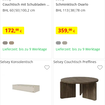
Couchtisch mit Schubladen
Osaka
Schminktisch
Ovarlo
BHL 60|50|100,2 cm
BHL 113|38|78 cm
172
,
359
,
00
00
€
€
Lieferzeit: bis zu 9 Werktage
Lieferzeit: bis zu 9 Werktage
Selsey Konsolentisch
Selsey Couchtisch Preffines