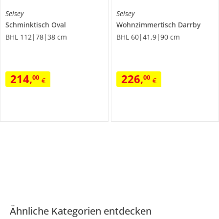
Selsey
Selsey
Schminktisch
Oval
Wohnzimmertisch
Darrby
BHL 112|78|38 cm
BHL 60|41,9|90 cm
214
,
226
,
00
00
€
€
Ähnliche Kategorien entdecken