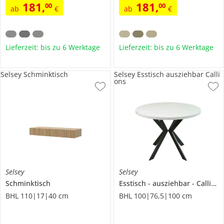
181
,
181
,
00
00
ab
€
ab
€
Lieferzeit: bis zu 6 Werktage
Lieferzeit: bis zu 6 Werktage
Selsey Schminktisch
Selsey Esstisch ausziehbar Calli
ons
Selsey
Selsey
Schminktisch
Esstisch
ausziehbar
Callions
BHL 110|17|40 cm
BHL 100|76,5|100 cm