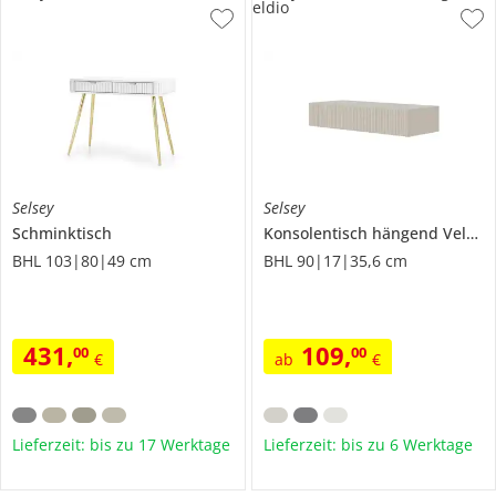
eldio
Selsey
Selsey
Schminktisch
Konsolentisch hängend
Veldio
BHL 103|80|49 cm
BHL 90|17|35,6 cm
431
,
109
,
00
00
€
ab
€
Lieferzeit: bis zu 17 Werktage
Lieferzeit: bis zu 6 Werktage