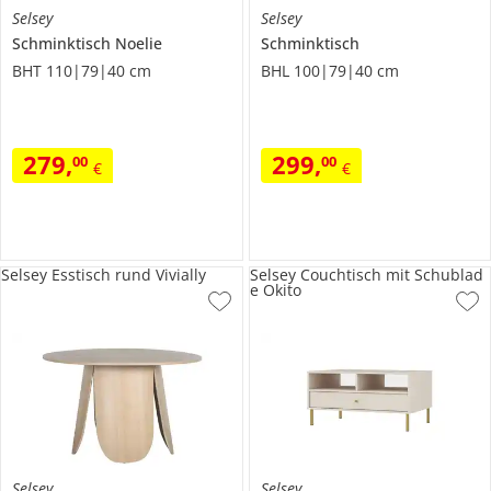
Selsey
Selsey
Schminktisch
Noelie
Schminktisch
BHT 110|79|40 cm
BHL 100|79|40 cm
279
,
299
,
00
00
€
€
Selsey Esstisch rund Vivially
Selsey Couchtisch mit Schublad
e Okito
Selsey
Selsey