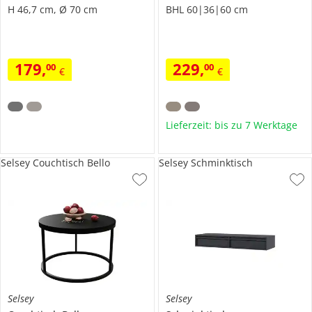
H 46,7 cm, Ø 70 cm
BHL 60|36|60 cm
179
,
229
,
00
00
€
€
Lieferzeit: bis zu 7 Werktage
Selsey Couchtisch Bello
Selsey Schminktisch
Selsey
Selsey