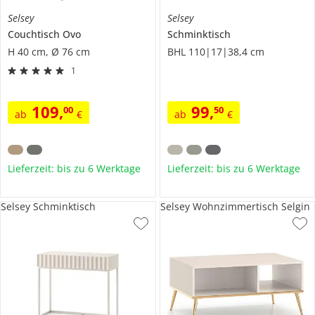
Selsey
Selsey
Couchtisch
Ovo
Schminktisch
H 40 cm, Ø 76 cm
BHL 110|17|38,4 cm
1
109
,
99
,
00
50
ab
€
ab
€
Lieferzeit: bis zu 6 Werktage
Lieferzeit: bis zu 6 Werktage
Selsey Schminktisch
Selsey Wohnzimmertisch Selgin