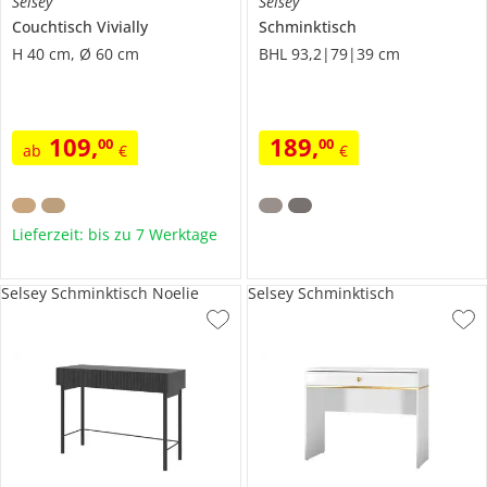
Selsey
Selsey
Couchtisch
Vivially
Schminktisch
H 40 cm, Ø 60 cm
BHL 93,2|79|39 cm
109
,
189
,
00
00
ab
€
€
Lieferzeit: bis zu 7 Werktage
Selsey Schminktisch Noelie
Selsey Schminktisch