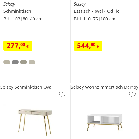
Selsey
Selsey
Schminktisch
Esstisch
oval
Odilio
BHL 103|80|49 cm
BHL 110|75|180 cm
277
,
544
,
00
00
€
€
Selsey Schminktisch Oval
Selsey Wohnzimmertisch Darrby