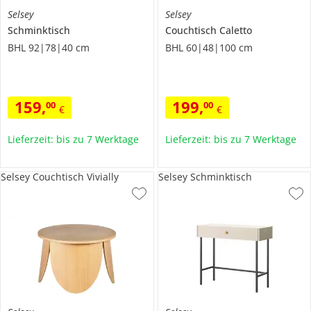
Selsey
Selsey
Schminktisch
Couchtisch
Caletto
BHL 92|78|40 cm
BHL 60|48|100 cm
159
,
199
,
00
00
€
€
Lieferzeit: bis zu 7 Werktage
Lieferzeit: bis zu 7 Werktage
Selsey Couchtisch Vivially
Selsey Schminktisch