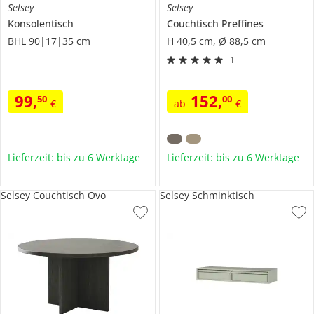
Selsey
Selsey
Konsolentisch
Couchtisch
Preffines
BHL 90|17|35 cm
H 40,5 cm, Ø 88,5 cm
1
99
,
152
,
50
00
€
ab
€
Lieferzeit: bis zu 6 Werktage
Lieferzeit: bis zu 6 Werktage
Selsey Couchtisch Ovo
Selsey Schminktisch