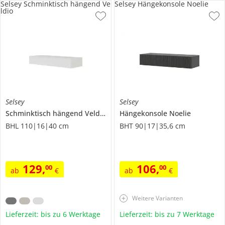
Selsey Schminktisch hängend Ve
Selsey Hängekonsole Noelie
ldio
Selsey
Selsey
Schminktisch hängend
Veldio
Hängekonsole
Noelie
BHL 110|16|40 cm
BHT 90|17|35,6 cm
129
,
106
,
00
00
ab
€
ab
€
Weitere Varianten
Lieferzeit: bis zu 6 Werktage
Lieferzeit: bis zu 7 Werktage