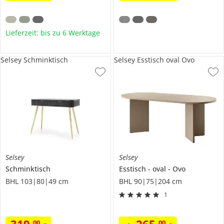
Lieferzeit: bis zu 6 Werktage
Selsey Schminktisch
Selsey Esstisch oval Ovo
Selsey
Selsey
Schminktisch
Esstisch
oval
Ovo
BHL 103|80|49 cm
BHL 90|75|204 cm
1
319
,
265
,
00
00