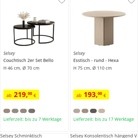
Selsey
Selsey
Couchtisch 2er Set
Bello
Esstisch
rund
Hexa
H 46 cm, Ø 70 cm
H 75 cm, Ø 110 cm
219
,
193
,
00
00
ab
€
ab
€
Lieferzeit: bis zu 7 Werktage
Lieferzeit: bis zu 17 Werktage
Selsey Schminktisch
Selsey Konsolentisch hängend V