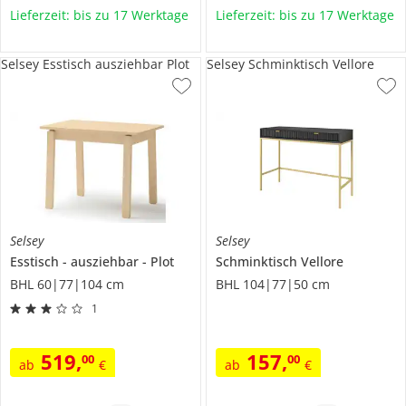
Lieferzeit: bis zu 17 Werktage
Lieferzeit: bis zu 17 Werktage
Selsey Esstisch ausziehbar Plot
Selsey Schminktisch Vellore
Selsey
Selsey
Esstisch
ausziehbar
Plot
Schminktisch
Vellore
BHL 60|77|104 cm
BHL 104|77|50 cm
1
519
,
157
,
00
00
ab
€
ab
€