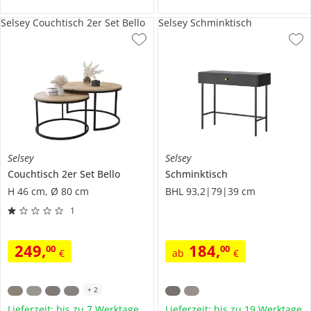
Selsey Couchtisch 2er Set Bello
Selsey Schminktisch
Selsey
Selsey
Couchtisch 2er Set
Bello
Schminktisch
H 46 cm, Ø 80 cm
BHL 93,2|79|39 cm
1
249
,
184
,
00
00
€
ab
€
+
2
Lieferzeit: bis zu 7 Werktage
Lieferzeit: bis zu 19 Werktage