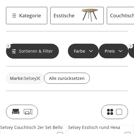
Kategorie
Esstische
Couchtisc
1
1
Sortieren & Filter
Farbe
Preis
Marke
:
Selsey
Alle zurücksetzen
Selsey Couchtisch 2er Set Bello
Selsey Esstisch rund Hexa