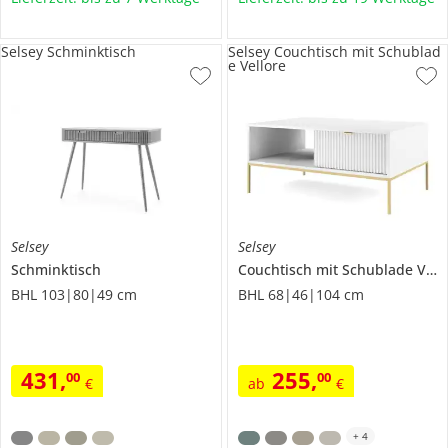
Selsey Schminktisch
Selsey Couchtisch mit Schublad
e Vellore
Selsey
Selsey
Schminktisch
Couchtisch mit Schublade
Vellore
BHL 103|80|49 cm
BHL 68|46|104 cm
431
,
255
,
00
00
€
ab
€
+
4