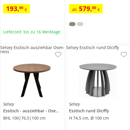
193
,
579
,
00
00
€
ab
€
Lieferzeit: bis zu 16 Werktage
Selsey Esstisch ausziehbar Osen
Selsey Esstisch rund Diciffy
ness
Selsey
Selsey
Esstisch
ausziehbar
Osenness
Esstisch rund
Diciffy
BHL 100|76,5|100 cm
H 74,5 cm, Ø 100 cm