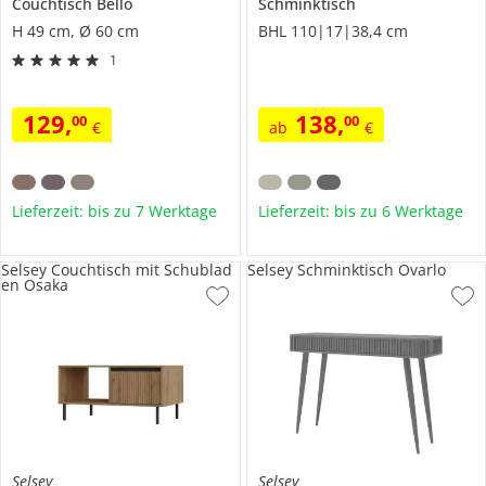
Couchtisch
Bello
Schminktisch
H 49 cm, Ø 60 cm
BHL 110|17|38,4 cm
1
129
,
138
,
00
00
€
ab
€
Lieferzeit: bis zu 7 Werktage
Lieferzeit: bis zu 6 Werktage
Selsey Couchtisch mit Schublad
Selsey Schminktisch Ovarlo
en Osaka
Selsey
Selsey