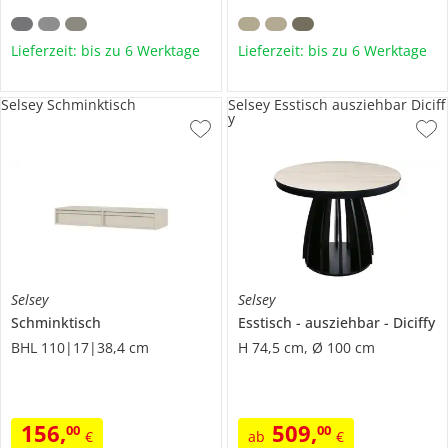
Lieferzeit: bis zu 6 Werktage
Lieferzeit: bis zu 6 Werktage
Selsey Schminktisch
Selsey Esstisch ausziehbar Diciff
y
Selsey
Selsey
Schminktisch
Esstisch
ausziehbar
Diciffy
BHL 110|17|38,4 cm
H 74,5 cm, Ø 100 cm
156
,
509
,
00
00
€
ab
€