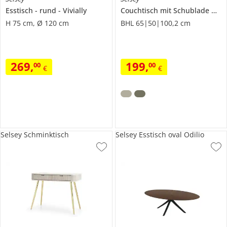
Esstisch
rund
Vivially
Couchtisch mit Schublade
Okit
H 75 cm, Ø 120 cm
BHL 65|50|100,2 cm
269
,
199
,
00
00
€
€
Selsey Schminktisch
Selsey Esstisch oval Odilio