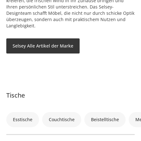
kreieren, die frischen Wind in Ihr Zuhause bringen und
Ihren persönlichen Stil unterstreichen. Das Selsey-
Designteam schafft Möbel, die nicht nur durch schicke Optik
überzeugen, sondern auch mit praktischem Nutzen und
Langlebigkeit.
Selsey Alle Artikel der Marke
Tische
Esstische
Couchtische
Beistelltische
Me