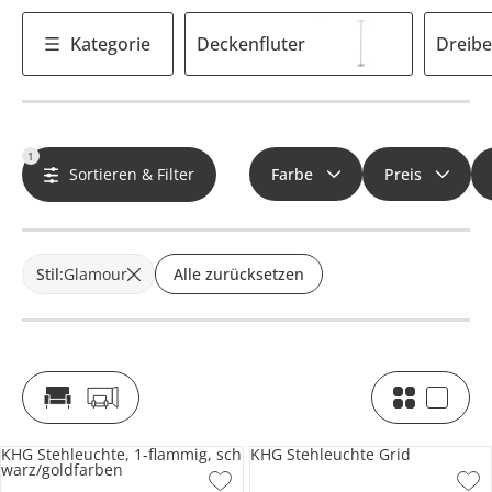
Kategorie
Deckenfluter
Dreibe
1
Sortieren & Filter
Farbe
Preis
Stil
:
Glamour
Alle zurücksetzen
KHG Stehleuchte, 1-flammig, sch
KHG Stehleuchte Grid
warz/goldfarben