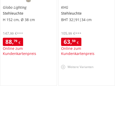
Globo Lighting
KHG
Stehleuchte
Stehleuchte
H 152 cm, Ø 38 cm
BHT 32|91|34 cm
147
,
€
105
,
€
99
99
***
***
88
,
63
,
79
59
€
€
Online zum
Online zum
Kundenkartenpreis
Kundenkartenpreis
Weitere Varianten