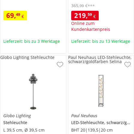
365
,
€
99
***
69
,
219
,
49
59
€
€
Online zum
Kundenkartenpreis
Lieferzeit: bis zu 3 Werktage
Lieferzeit: bis zu 13 Werktage
Globo Lighting Stehleuchte
Paul Neuhaus LED-Stehleuchte,
schwarz/goldfarben Selina
Globo Lighting
Paul Neuhaus
Stehleuchte
LED-Stehleuchte, schwarz/goldfarben
L 39,5 cm, Ø 39,5 cm
BHT 20|139,5|20 cm