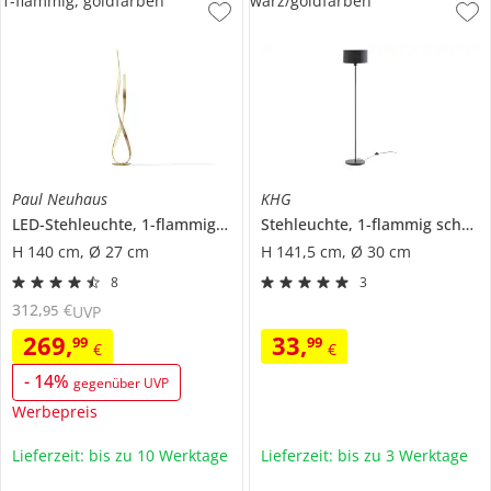
1-flammig, goldfarben
warz/goldfarben
Paul Neuhaus
KHG
LED-Stehleuchte, 1-flammig, goldfarben
Stehleuchte, 1-flammig schwarz/goldfarben
H 140 cm, Ø 27 cm
H 141,5 cm, Ø 30 cm
8
3
312
,
€
95
UVP
269
,
33
,
99
99
€
€
-
14
%
gegenüber UVP
Werbepreis
Lieferzeit: bis zu 10 Werktage
Lieferzeit: bis zu 3 Werktage