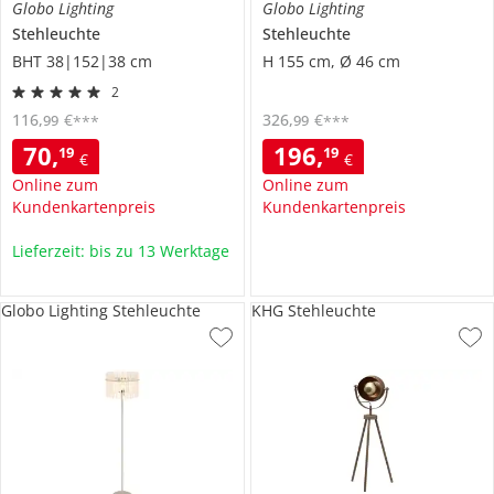
Globo Lighting
Globo Lighting
Stehleuchte
Stehleuchte
BHT 38|152|38 cm
H 155 cm, Ø 46 cm
2
116
,
€
326
,
€
99
99
***
***
70
,
196
,
19
19
€
€
Online zum
Online zum
Kundenkartenpreis
Kundenkartenpreis
Lieferzeit: bis zu 13 Werktage
Globo Lighting Stehleuchte
KHG Stehleuchte