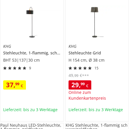
KHG
KHG
Stehleuchte, 1-flammig, schwarz/goldfarben
Stehleuchte
Grid
BHT 53|137|30 cm
H 154 cm, Ø 38 cm
9
15
49
,
€
99
***
37
,
29
,
99
99
€
€
Online zum
Kundenkartenpreis
Lieferzeit: bis zu 3 Werktage
Lieferzeit: bis zu 3 Werktage
Paul Neuhaus LED-Stehleuchte,
KHG Stehleuchte, 1-flammig sch