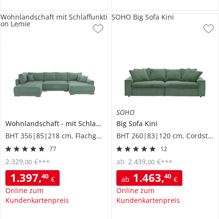
Wohnlandschaft mit Schlaffunkti
SOHO Big Sofa Kini
on Lemie
SOHO
Wohnlandschaft
mit Schlaffunktion
Big Sofa
Lemie
Kini
BHT 356|85|218 cm, Flachgewebe
BHT 260|83|120 cm, Cordstoff
77
12
2.329
,
€
ab
2.439
,
€
00
00
***
***
1.397
,
1.463
,
40
40
€
ab
€
Online zum
Online zum
Kundenkartenpreis
Kundenkartenpreis