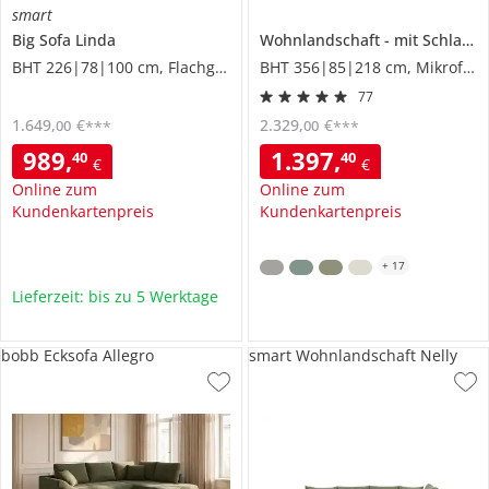
smart
Big Sofa
Linda
Wohnlandschaft
mit Schlaffunktion
BHT 226|78|100 cm, Flachgewebe grob
BHT 356|85|218 cm, Mikrofaser
77
1.649
,
€
2.329
,
€
00
00
***
***
989
,
1.397
,
40
40
€
€
Online zum
Online zum
Kundenkartenpreis
Kundenkartenpreis
+
17
Lieferzeit: bis zu 5 Werktage
bobb Ecksofa Allegro
smart Wohnlandschaft Nelly