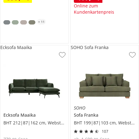
Online zum
Kundenkartenpreis
+
11
Ecksofa Maaika
SOHO Sofa Franka
SOHO
Ecksofa
Maaika
Sofa
Franka
BHT 212|87|162 cm, Webstoff
BHT 199|87|103 cm, Webstoff grob
107