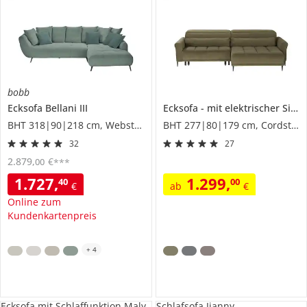
bobb
Ecksofa
Bellani III
Ecksofa
mit elektrischer Sitztiefenverstellung
BHT 318|90|218 cm, Webstoff
BHT 277|80|179 cm, Cordstoff
32
27
2.879
,
€
00
***
1.727
,
1.299
,
40
00
€
ab
€
Online zum
Kundenkartenpreis
+
4
Ecksofa mit Schlaffunktion Maly
Schlafsofa Jianny