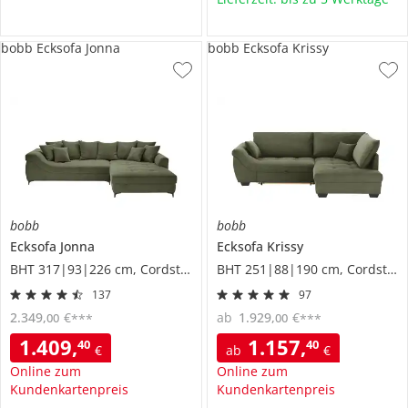
bobb Ecksofa Jonna
bobb Ecksofa Krissy
bobb
bobb
Ecksofa
Jonna
Ecksofa
Krissy
BHT 317|93|226 cm, Cordstoff
BHT 251|88|190 cm, Cordstoff
137
97
2.349
,
€
ab
1.929
,
€
00
00
***
***
1.409
,
1.157
,
40
40
€
ab
€
Online zum
Online zum
Kundenkartenpreis
Kundenkartenpreis