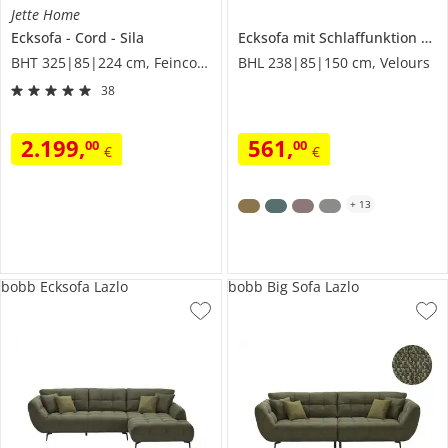
Jette Home
Ecksofa
Cord
Sila
Ecksofa mit Schlaffunktion
Luis
BHT 325|85|224 cm, Feincord
BHL 238|85|150 cm, Velours
38
2.199
,
561
,
00
00
€
€
+
13
bobb Ecksofa Lazlo
bobb Big Sofa Lazlo