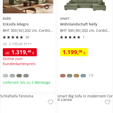
bobb
smart
Ecksofa
Allegro
Wohnlandschaft
Nelly
BHT 303|92|202 cm, Cordstoff
BHT 345|85|202 cm, Cordstoff
26
1
ab
2.199
,
€
00
***
1.319
,
1.199
,
40
00
ab
€
€
Online zum
Kundenkartenpreis
+
3
Lieferzeit: bis zu 5 Werktage
Schlafsofa Teresina
smart Big Sofa in modernem Cor
d Lianea