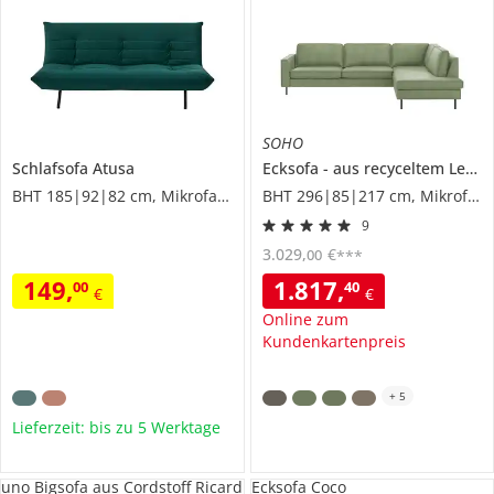
SOHO
Schlafsofa
Atusa
Ecksofa
aus recyceltem Leder
BHT 185|92|82 cm, Mikrofaser in Samt-Optik
BHT 296|85|217 cm, Mikrofaser in Leder-Optik
9
3.029
,
€
00
***
149
,
1.817
,
00
40
€
€
Online zum
Kundenkartenpreis
+
5
Lieferzeit: bis zu 5 Werktage
uno Bigsofa aus Cordstoff Ricard
Ecksofa Coco