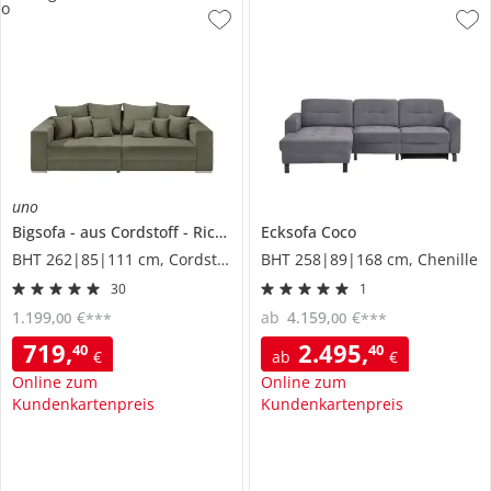
o
uno
Bigsofa
aus Cordstoff
Ricardo
Ecksofa
Coco
BHT 262|85|111 cm, Cordstoff
BHT 258|89|168 cm, Chenille
30
1
1.199
,
€
ab
4.159
,
€
00
00
***
***
719
,
2.495
,
40
40
€
ab
€
Online zum
Online zum
Kundenkartenpreis
Kundenkartenpreis