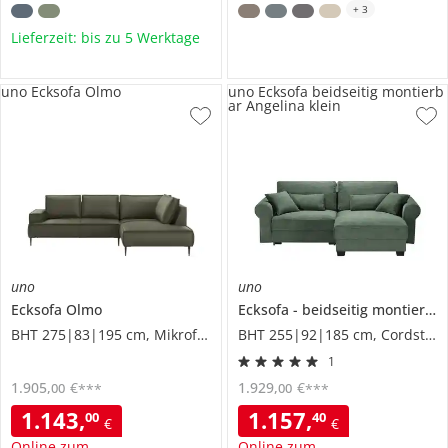
+
3
Lieferzeit: bis zu 5 Werktage
uno Ecksofa Olmo
uno Ecksofa beidseitig montierb
ar Angelina klein
uno
uno
Ecksofa
Olmo
Ecksofa
beidseitig montierbar
BHT 275|83|195 cm, Mikrofaser in Leder-Optik
BHT 255|92|185 cm, Cordstoff
1
1.905
,
€
1.929
,
€
00
00
***
***
1.143
,
1.157
,
00
40
€
€
Online zum
Online zum