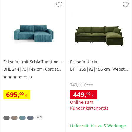
Ecksofa
mit Schlaffunktion
Fano
Ecksofa
Ulicia
BHL 244|70|149 cm, Cordstoff
BHT 265|82|156 cm, Webstoff
3
749
,
€
00
***
695
,
449
,
00
40
€
€
Online zum
Kundenkartenpreis
+
2
Lieferzeit: bis zu 5 Werktage