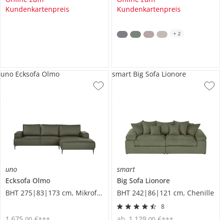
Kundenkartenpreis
Kundenkartenpreis
+
2
uno Ecksofa Olmo
smart Big Sofa Lionore
uno
smart
Ecksofa
Olmo
Big Sofa
Lionore
BHT 275|83|173 cm, Mikrofaser in Leder-Optik
BHT 242|86|121 cm, Chenille
8
1.675
,
€
ab
1.129
,
€
00
00
***
***