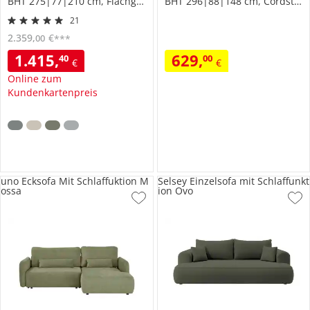
BHT 275|77|210 cm, Flachgewebe
BHT 296|88|148 cm, Cordstoff
21
2.359
,
€
00
***
1.415
,
629
,
40
00
€
€
Online zum
Kundenkartenpreis
uno Ecksofa Mit Schlaffuktion M
Selsey Einzelsofa mit Schlaffunkt
ossa
ion Ovo