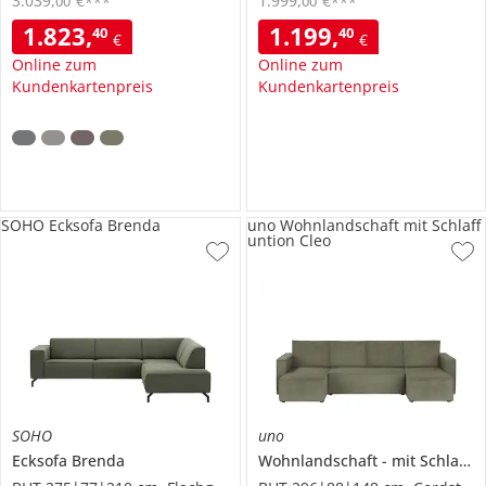
3.039
,
€
1.999
,
€
00
00
***
***
1.823
,
1.199
,
40
40
€
€
Online zum
Online zum
Kundenkartenpreis
Kundenkartenpreis
SOHO Ecksofa Brenda
uno Wohnlandschaft mit Schlaff
untion Cleo
SOHO
uno
Ecksofa
Brenda
Wohnlandschaft
mit Schlaffuntion