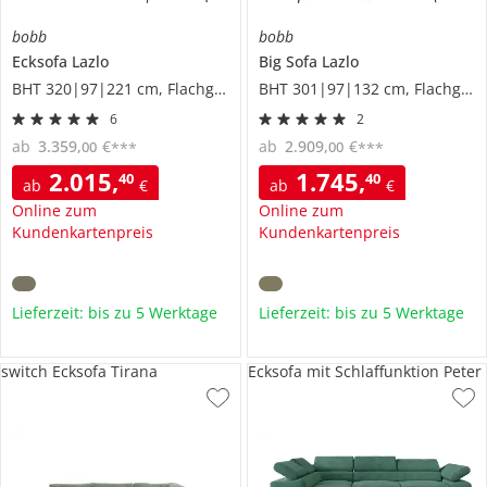
bobb
bobb
Ecksofa
Lazlo
Big Sofa
Lazlo
BHT 320|97|221 cm, Flachgewebe
BHT 301|97|132 cm, Flachgewebe
6
2
ab
3.359
,
€
ab
2.909
,
€
00
00
***
***
2.015
,
1.745
,
40
40
ab
€
ab
€
Online zum
Online zum
Kundenkartenpreis
Kundenkartenpreis
Lieferzeit: bis zu 5 Werktage
Lieferzeit: bis zu 5 Werktage
switch Ecksofa Tirana
Ecksofa mit Schlaffunktion Peter