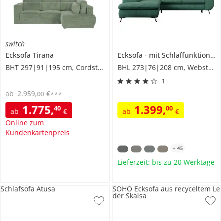
switch
Ecksofa
Tirana
Ecksofa
mit Schlaffunktion
P
BHT 297|91|195 cm, Cordstoff grob
BHL 273|76|208 cm, Webstoff
1
ab
2.959
,
€
00
***
1.775
,
1.399
,
40
00
ab
€
ab
€
Online zum
Kundenkartenpreis
+
45
Lieferzeit: bis zu 20 Werktage
Schlafsofa Atusa
SOHO Ecksofa aus recyceltem Le
der Skaisa