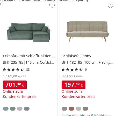
n
Ecksofa
mit Schlaffunktion
Malyn
Schlafsofa
Jianny
BHT 235|85|146 cm, Cordstoff
BHT 182|85|100 cm, Flachgewebe
88
6
1.169
,
€
329
,
€
00
00
***
***
701
,
197
,
40
40
€
€
Online zum
Online zum
Kundenkartenpreis
Kundenkartenpreis
Lieferzeit: bis zu 5 Werktage