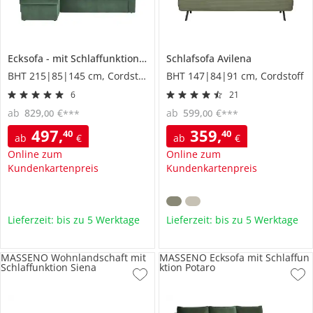
Ecksofa
mit Schlaffunktion
Xenia
Schlafsofa
Avilena
BHT 215|85|145 cm, Cordstoff
BHT 147|84|91 cm, Cordstoff
6
21
ab
829
,
€
ab
599
,
€
00
00
***
***
497
,
359
,
40
40
ab
€
ab
€
Online zum
Online zum
Kundenkartenpreis
Kundenkartenpreis
Lieferzeit: bis zu 5 Werktage
Lieferzeit: bis zu 5 Werktage
MASSENO Wohnlandschaft mit
MASSENO Ecksofa mit Schlaffun
Schlaffunktion Siena
ktion Potaro