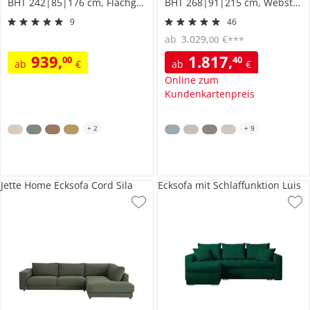
BHT 242|85|176 cm, Flachgewebe
BHT 268|91|215 cm, Webstoff
9
46
ab
3.029
,
€
00
***
939
,
1.817
,
00
40
ab
€
ab
€
Online zum
Kundenkartenpreis
+
2
+
9
Jette Home Ecksofa Cord Sila
Ecksofa mit Schlaffunktion Luis