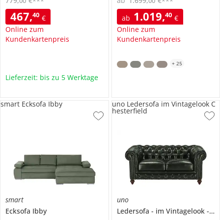
779
,
€
ab
1.699
,
€
00
00
***
***
467
,
1.019
,
40
40
€
ab
€
Online zum
Online zum
Kundenkartenpreis
Kundenkartenpreis
+
25
Lieferzeit: bis zu 5 Werktage
smart Ecksofa Ibby
uno Ledersofa im Vintagelook C
hesterfield
smart
uno
Ecksofa
Ibby
Ledersofa
im Vintagelook
Ch