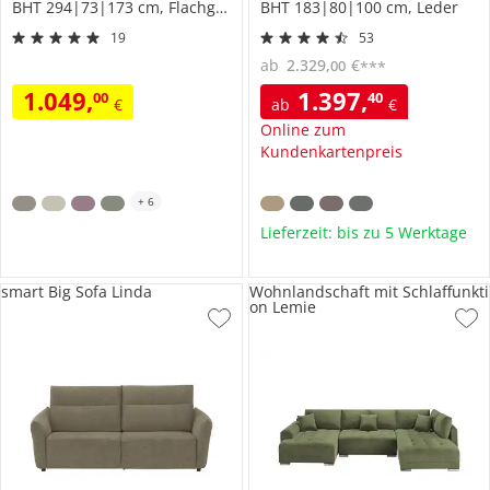
BHT 294|73|173 cm, Flachgewebe fein
BHT 183|80|100 cm, Leder
19
53
ab
2.329
,
€
00
***
1.049
,
1.397
,
00
40
€
ab
€
Online zum
Kundenkartenpreis
+
6
Lieferzeit: bis zu 5 Werktage
smart Big Sofa Linda
Wohnlandschaft mit Schlaffunkti
on Lemie