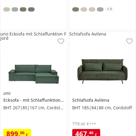
+
3
uno Ecksofa mit Schlaffunktion F
Schlafsofa Avilena
jord
uno
Ecksofa
mit Schlaffunktion
Fjord
Schlafsofa
Avilena
BHT 267|85|167 cm, Cordstoff grob
BHT 185|84|88 cm, Cordstoff
779
,
€
00
***
899
,
467
,
00
40
€
€