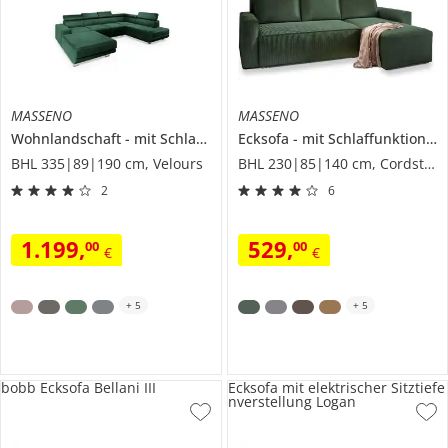
MASSENO
MASSENO
Wohnlandschaft
mit Schlaffunktion
Ecksofa
Siena
mit Schlaffunktion
P
BHL 335|89|190 cm, Velours
BHL 230|85|140 cm, Cordstoff
2
6
1.199
,
529
,
00
00
€
€
+
5
+
5
bobb Ecksofa Bellani III
Ecksofa mit elektrischer Sitztiefe
nverstellung Logan