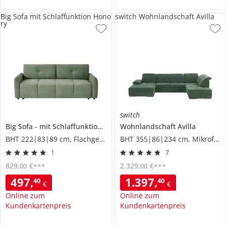
Big Sofa mit Schlaffunktion Hono
switch Wohnlandschaft Avilla
ry
switch
Big Sofa
mit Schlaffunktion
Honory
Wohnlandschaft
Avilla
BHT 222|83|89 cm, Flachgewebe
BHT 355|86|234 cm, Mikrofaser
1
7
829
,
€
2.329
,
€
00
00
***
***
497
,
1.397
,
40
40
€
€
Online zum
Online zum
Kundenkartenpreis
Kundenkartenpreis