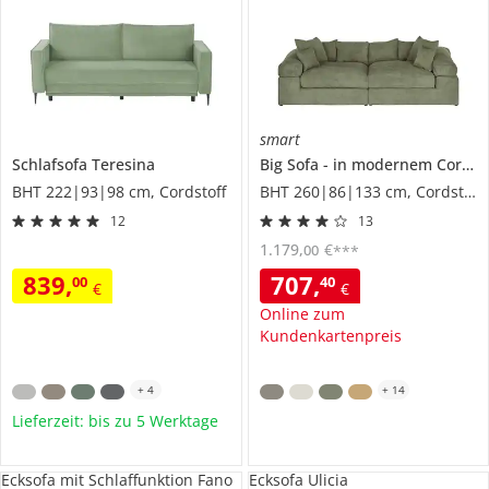
smart
Schlafsofa
Teresina
Big Sofa
in modernem Cord
BHT 222|93|98 cm, Cordstoff
BHT 260|86|133 cm, Cordstoff
12
13
1.179
,
€
00
***
839
,
707
,
00
40
€
€
Online zum
Kundenkartenpreis
+
4
+
14
Lieferzeit: bis zu 5 Werktage
Ecksofa mit Schlaffunktion Fano
Ecksofa Ulicia