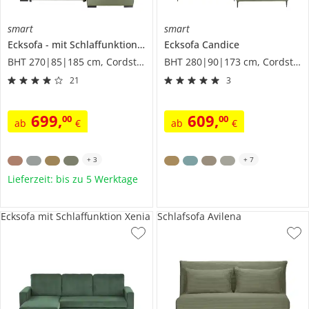
smart
smart
Ecksofa
mit Schlaffunktion
Nelly
Ecksofa
Candice
BHT 270|85|185 cm, Cordstoff
BHT 280|90|173 cm, Cordstoff
21
3
699
,
609
,
00
00
ab
€
ab
€
+
3
+
7
Lieferzeit: bis zu 5 Werktage
Ecksofa mit Schlaffunktion Xenia
Schlafsofa Avilena