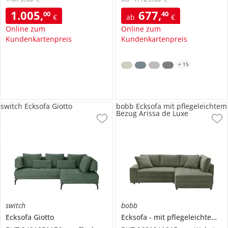
1.005
,
677
,
00
40
€
ab
€
Online zum
Online zum
Kundenkartenpreis
Kundenkartenpreis
+
15
switch Ecksofa Giotto
bobb Ecksofa mit pflegeleichtem
Bezug Arissa de Luxe
switch
bobb
Ecksofa
Giotto
Ecksofa
mit pflegeleichtem Bezug