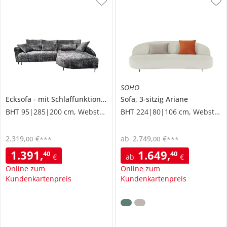
SOHO
Ecksofa
mit Schlaffunktion
Palermo
Sofa, 3-sitzig
Ariane
BHT 95|285|200 cm, Webstoff
BHT 224|80|106 cm, Webstoff
2.319
,
€
ab
2.749
,
€
00
00
***
***
1.391
,
1.649
,
40
40
€
ab
€
Online zum
Online zum
Kundenkartenpreis
Kundenkartenpreis