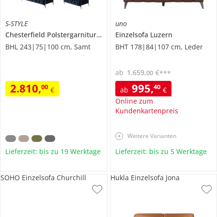
S-STYLE
uno
Chesterfield Polstergarnitur 3+2+1
Einzelsofa
Natalie
Luzern
BHL 243|75|100 cm, Samt
BHT 178|84|107 cm, Leder
ab
1.659
,
€
00
***
2.810
,
995
,
00
40
€
ab
€
Online zum
Kundenkartenpreis
Weitere Varianten
Lieferzeit: bis zu 19 Werktage
Lieferzeit: bis zu 5 Werktage
SOHO Einzelsofa Churchill
Hukla Einzelsofa Jona