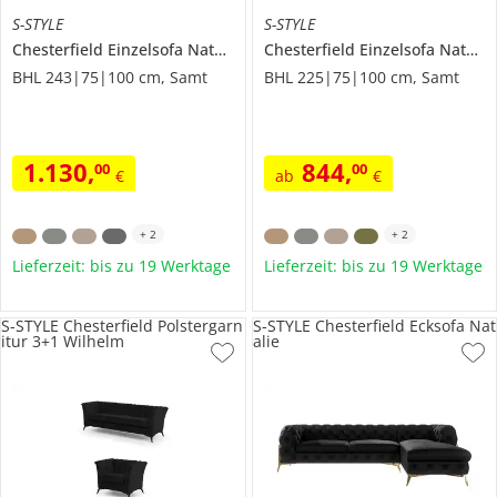
S-STYLE
S-STYLE
Chesterfield Einzelsofa
Natalie
Chesterfield Einzelsofa
Natalie
BHL 243|75|100 cm, Samt
BHL 225|75|100 cm, Samt
1.130
,
844
,
00
00
€
ab
€
+
2
+
2
Lieferzeit: bis zu 19 Werktage
Lieferzeit: bis zu 19 Werktage
S-STYLE Chesterfield Polstergarn
S-STYLE Chesterfield Ecksofa Nat
itur 3+1 Wilhelm
alie