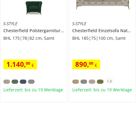
S-STYLE
S-STYLE
Chesterfield Polstergarnitur 2+1
Wilhelm
Chesterfield Einzelsofa
Natalie
BHL 175|78|82 cm, Samt
BHL 185|75|100 cm, Samt
1.140
,
890
,
00
00
€
€
+
2
Lieferzeit: bis zu 19 Werktage
Lieferzeit: bis zu 19 Werktage