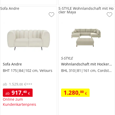
Sofa Andre
S-STYLE Wohnlandschaft mit Ho
cker Maya
S-STYLE
Sofa
Andre
Wohnlandschaft mit Hocker
Ma
BHT 175|84|102 cm, Velours
BHL 310|81|161 cm, Cordstoff
ab
1.529
,
€
00
***
917
,
1.280
,
40
00
ab
€
€
Online zum
Kundenkartenpreis