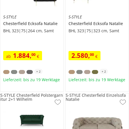
S-STYLE
S-STYLE
Chesterfield Ecksofa
Natalie
Chesterfield Ecksofa
Natalie
BHL 323|75|264 cm, Samt
BHL 323|75|323 cm, Samt
1.884
,
2.580
,
00
00
ab
€
€
+
2
+
2
Lieferzeit: bis zu 19 Werktage
Lieferzeit: bis zu 19 Werktage
S-STYLE Chesterfield Polstergarn
S-STYLE Chesterfield Einzelsofa
itur 2+1 Wilhelm
Natalie