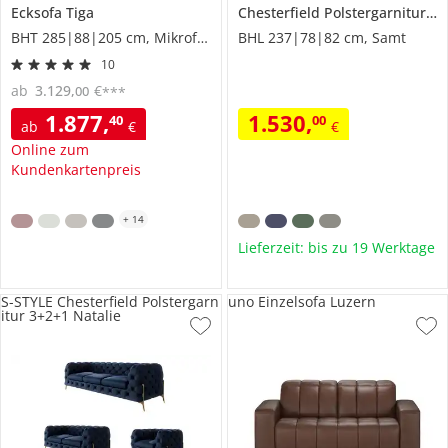
Ecksofa
Tiga
Chesterfield Polstergarnitur 3+2
BHT 285|88|205 cm, Mikrofaser in Velours-Optik
BHL 237|78|82 cm, Samt
10
ab
3.129
,
€
00
***
1.877
,
1.530
,
40
00
ab
€
€
Online zum
Kundenkartenpreis
+
14
Lieferzeit: bis zu 19 Werktage
S-STYLE Chesterfield Polstergarn
uno Einzelsofa Luzern
itur 3+2+1 Natalie