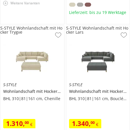
Weitere Varianten
Lieferzeit: bis zu 19 Werktage
S-STYLE Wohnlandschaft mit Ho
S-STYLE Wohnlandschaft mit Ho
cker Trygve
cker Lars
S-STYLE
S-STYLE
Wohnlandschaft mit Hocker
Trygve
Wohnlandschaft mit Hocker
La
BHL 310|81|161 cm, Chenille
BHL 310|81|161 cm, Boucléstoff
1.310
,
1.340
,
00
00
€
€