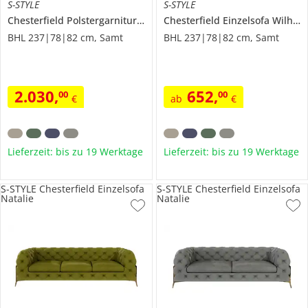
S-STYLE
S-STYLE
Chesterfield Polstergarnitur 3+2+1
Chesterfield Einzelsofa
Wilhelm
Wilhelm
BHL 237|78|82 cm, Samt
BHL 237|78|82 cm, Samt
2.030
,
652
,
00
00
€
ab
€
Lieferzeit: bis zu 19 Werktage
Lieferzeit: bis zu 19 Werktage
S-STYLE Chesterfield Einzelsofa
S-STYLE Chesterfield Einzelsofa
Natalie
Natalie