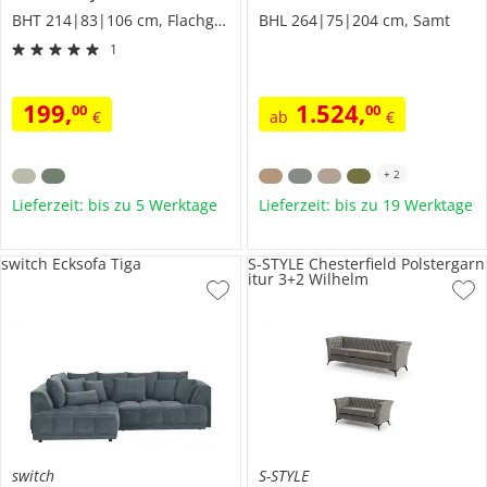
BHT 214|83|106 cm, Flachgewebe
BHL 264|75|204 cm, Samt
1
199
,
1.524
,
00
00
€
ab
€
+
2
Lieferzeit: bis zu 5 Werktage
Lieferzeit: bis zu 19 Werktage
switch Ecksofa Tiga
S-STYLE Chesterfield Polstergarn
itur 3+2 Wilhelm
switch
S-STYLE