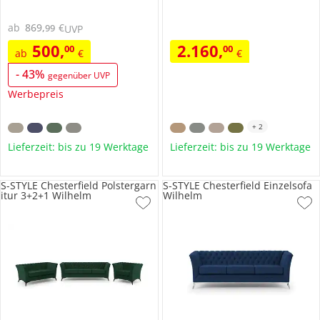
ab
869
,
€
99
UVP
500
,
2.160
,
00
00
ab
€
€
-
43
%
gegenüber UVP
Werbepreis
+
2
Lieferzeit: bis zu 19 Werktage
Lieferzeit: bis zu 19 Werktage
S-STYLE Chesterfield Polstergarn
S-STYLE Chesterfield Einzelsofa
itur 3+2+1 Wilhelm
Wilhelm