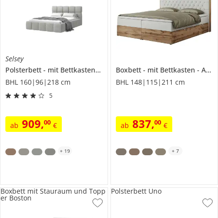
Selsey
Polsterbett
mit Bettkasten
Cloudy
Boxbett
mit Bettkasten
Amore
BHL 160|96|218 cm
BHL 148|115|211 cm
5
909
,
837
,
00
00
ab
€
ab
€
+
19
+
7
Boxbett mit Stauraum und Topp
Polsterbett Uno
er Boston