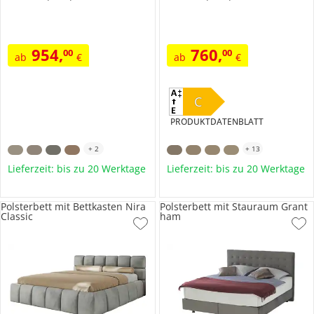
954
,
760
,
00
00
ab
€
ab
€
C
PRODUKTDATENBLATT
+
2
+
13
Lieferzeit: bis zu 20 Werktage
Lieferzeit: bis zu 20 Werktage
Polsterbett mit Bettkasten Nira
Polsterbett mit Stauraum Grant
Classic
ham