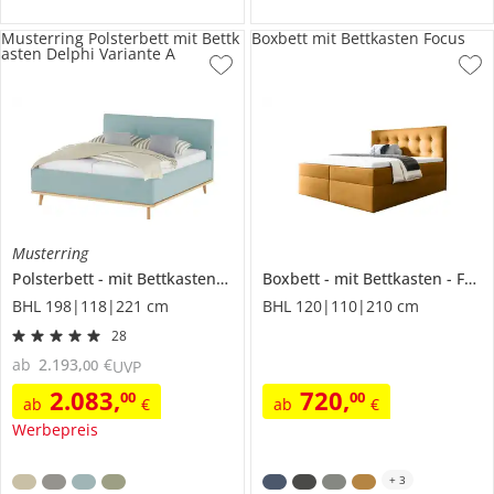
Musterring Polsterbett mit Bettk
Boxbett mit Bettkasten Focus
asten Delphi Variante A
Musterring
Polsterbett
mit Bettkasten
Delphi Variante A
Boxbett
mit Bettkasten
Focus
BHL 198|118|221 cm
BHL 120|110|210 cm
28
ab
2.193
,
€
00
UVP
2.083
,
720
,
00
00
ab
€
ab
€
Werbepreis
+
3