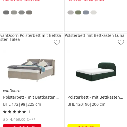
vanDoorn Polsterbett mit Bettka
Polsterbett mit Bettkasten Luna
sten Talea
vanDoorn
Polsterbett
mit Bettkasten
Talea
Polsterbett
mit Bettkasten
L
BHL 172|98|225 cm
BHL 120|90|200 cm
1
ab
4.469
,
€
00
***