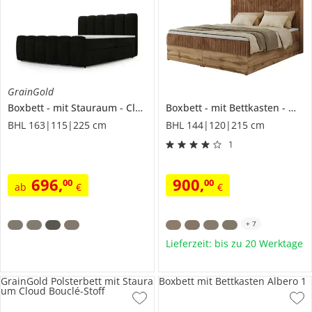
GrainGold
Boxbett
mit Stauraum
Cloud Box
Boxbett
mit Bettkasten
Wood
BHL 163|115|225 cm
BHL 144|120|215 cm
1
696
,
900
,
00
00
ab
€
€
+
7
Lieferzeit: bis zu 20 Werktage
GrainGold Polsterbett mit Staura
Boxbett mit Bettkasten Albero 1
um Cloud Bouclé-Stoff