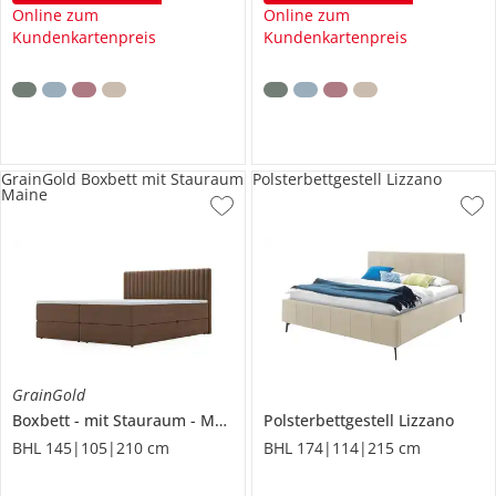
Online zum
Online zum
Kundenkartenpreis
Kundenkartenpreis
GrainGold Boxbett mit Stauraum
Polsterbettgestell Lizzano
Maine
GrainGold
Boxbett
mit Stauraum
Maine
Polsterbettgestell
Lizzano
BHL 145|105|210 cm
BHL 174|114|215 cm