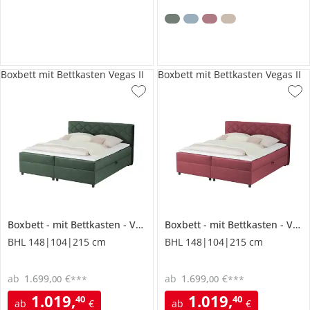
Boxbett mit Bettkasten Vegas II
Boxbett mit Bettkasten Vegas II
Boxbett
mit Bettkasten
Vegas II
Boxbett
mit Bettkasten
Vegas II
BHL 148|104|215 cm
BHL 148|104|215 cm
ab
1.699
,
€
ab
1.699
,
€
00
00
***
***
1.019
,
1.019
,
40
40
ab
€
ab
€