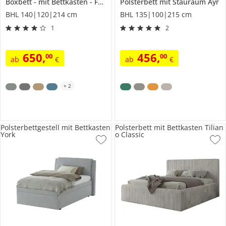
Boxbett
mit Bettkasten
Fondi
Polsterbett mit Stauraum
Ayr
BHL 140|120|214 cm
BHL 135|100|215 cm
1
2
650
,
456
,
00
00
ab
€
ab
€
+
2
Polsterbettgestell mit Bettkasten
Polsterbett mit Bettkasten Tilian
York
o Classic