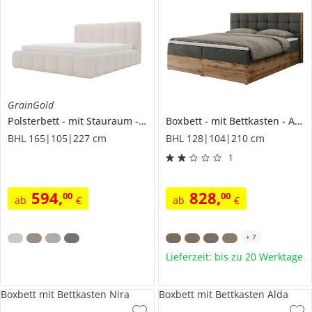
GrainGold
Polsterbett
mit Stauraum
Cloud Bouclé-Stoff
Boxbett
mit Bettkasten
Albero 1
BHL 165|105|227 cm
BHL 128|104|210 cm
1
594
,
828
,
00
00
ab
€
ab
€
+
7
Lieferzeit: bis zu 20 Werktage
Boxbett mit Bettkasten Nira
Boxbett mit Bettkasten Alda