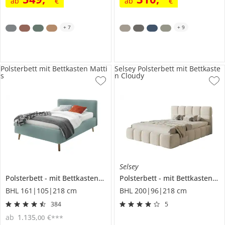
ab
€
ab
€
+
7
+
9
Polsterbett mit Bettkasten Matti
Selsey Polsterbett mit Bettkaste
s
n Cloudy
Selsey
Polsterbett
mit Bettkasten
Mattis
Polsterbett
mit Bettkasten
C
BHL 161|105|218 cm
BHL 200|96|218 cm
384
5
ab
1.135
,
€
00
***