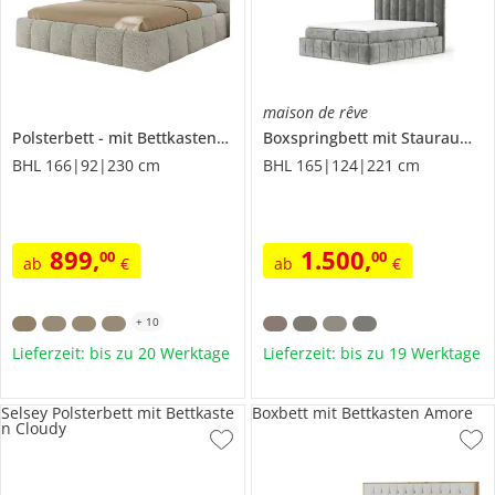
maison de rêve
Polsterbett
mit Bettkasten
Nira Classic
Boxspringbett mit Stauraum
Mo
BHL 166|92|230 cm
BHL 165|124|221 cm
899
,
1.500
,
00
00
ab
€
ab
€
+
10
Lieferzeit: bis zu 20 Werktage
Lieferzeit: bis zu 19 Werktage
Selsey Polsterbett mit Bettkaste
Boxbett mit Bettkasten Amore
n Cloudy