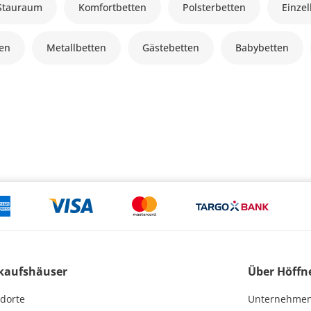
 Stauraum
Komfortbetten
Polsterbetten
Einze
ten
Metallbetten
Gästebetten
Babybetten
kaufshäuser
Über Höffn
dorte
Unternehme