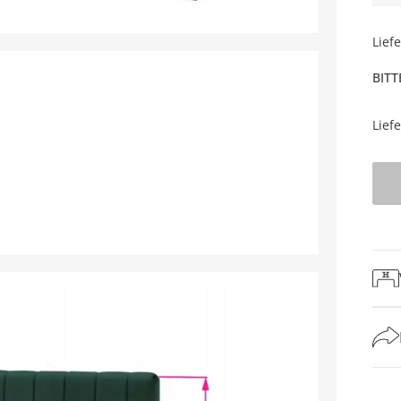
Lief
BITT
Lief