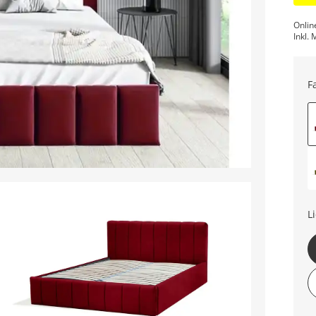
Onlin
Inkl. 
F
L