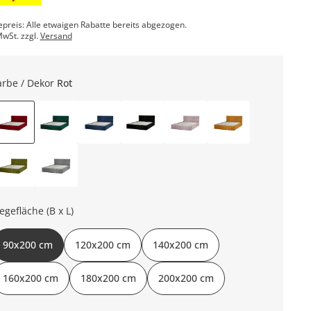
epreis: Alle etwaigen Rabatte bereits abgezogen.
MwSt. zzgl.
Versand
arbe / Dekor
Rot
iegefläche (B x L)
90x200 cm
120x200 cm
140x200 cm
160x200 cm
180x200 cm
200x200 cm