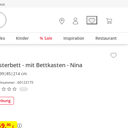
aus
eko
Kinder
% Sale
Inspiration
Restaurant
lt der Seitenleiste überspringen - Zum Seitenende
sterbett
mit Bettkasten
Nina
99|85|214 cm
elnummer : 60123175
0/5
59
,
00
€