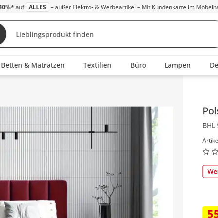
40%*
auf
ALLES
– außer Elektro- & Werbeartikel – Mit Kundenkarte im Möbelh
Betten & Matratzen
Textilien
Büro
Lampen
D
Inha
Pol
BHL 
Artik
5