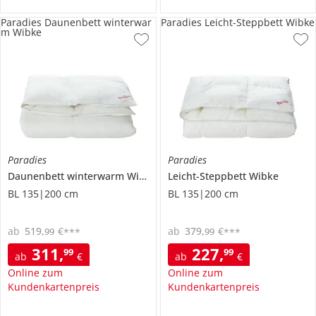
Paradies Daunenbett winterwar
Paradies Leicht-Steppbett Wibke
m Wibke
Paradies
Paradies
Daunenbett winterwarm
Wibke
Leicht-Steppbett
Wibke
BL 135|200 cm
BL 135|200 cm
ab
519
,
€
ab
379
,
€
99
99
***
***
311
,
227
,
99
99
ab
€
ab
€
Online zum
Online zum
Kundenkartenpreis
Kundenkartenpreis