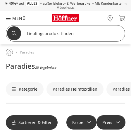
☀
40%*
auf
ALLES
– außer Elektro- & Werbeartikel – Mit Kundenkarte im
Möbelhaus
MENÜ
Paradies
Paradies
29 Ergebnisse
Kategorie
Paradies Heimtextilien
Paradies
Sortieren & Filter
Farbe
Preis