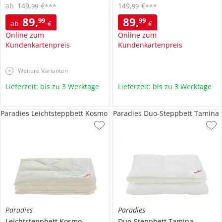
ab
149
,
€
149
,
€
99
99
***
***
89
,
89
,
99
99
ab
€
€
Online zum
Online zum
Kundenkartenpreis
Kundenkartenpreis
Weitere Varianten
Lieferzeit: bis zu 3 Werktage
Lieferzeit: bis zu 3 Werktage
Paradies Leichtsteppbett Kosmo
Paradies Duo-Steppbett Tamina
Paradies
Paradies
Leichtsteppbett
Kosmo
Duo-Steppbett
Tamina