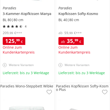
Paradies
Paradies
3-Kammer-Kopfkissen
Manya
Kopfkissen
Softy-Kosmo
BL 80|80 cm
BL 40|80 cm
4
209
,
€
ab
59
,
€
99
99
***
***
125
,
35
,
99
99
€
ab
€
Online zum
Online zum
Kundenkartenpreis
Kundenkartenpreis
Weitere Varianten
Weitere Varianten
Lieferzeit: bis zu 3 Werktage
Lieferzeit: bis zu 3 Werktage
Paradies Mono-Steppbett Wibke
Paradies Kopfkissen Softy-Kosm
o Plus