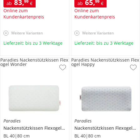
83
,
65
,
99
99
ab
€
ab
€
Online zum
Online zum
Kundenkartenpreis
Kundenkartenpreis
Weitere Varianten
Weitere Varianten
Lieferzeit: bis zu 3 Werktage
Lieferzeit: bis zu 3 Werktage
Paradies Nackenstützkissen Flex
Paradies Nackenstützkissen Flex
ogel Wonder
ogel Happy
Paradies
Paradies
Nackenstützkissen
Flexogel Wonder
Nackenstützkissen
Flexogel Happy
BL 40|80 cm
BL 40|80 cm