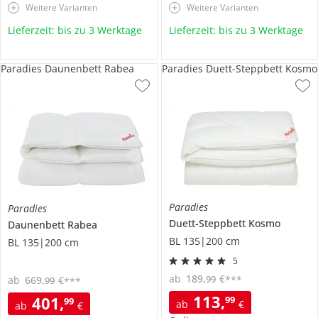
Weitere Varianten
Weitere Varianten
Lieferzeit: bis zu 3 Werktage
Lieferzeit: bis zu 3 Werktage
Paradies Daunenbett Rabea
Paradies Duett-Steppbett Kosmo
Paradies
Paradies
Duett-Steppbett
Kosmo
Daunenbett
Rabea
BL 135|200 cm
BL 135|200 cm
5
ab
189
,
€
99
***
ab
669
,
€
99
***
113
,
401
,
99
99
ab
€
ab
€