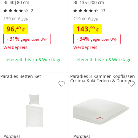
BL 40|80 cm
BL 135|200 cm
2
13
139
,
€
219
,
€
00
00
UVP
UVP
96
,
143
,
49
99
€
€
-
31
%
-
34
%
gegenüber UVP
gegenüber UVP
Werbepreis
Werbepreis
Lieferzeit: bis zu 3 Werktage
Lieferzeit: bis zu 3 Werktage
Paradies Betten-Set
Paradies 3-Kammer-Kopfkissen
Cosima Koki Federn & Daunen
Paradies
Paradies