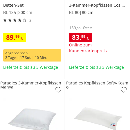
Betten-Set
3-Kammer-Kopfkissen Cosima
BL 135|200 cm
BL 80|80 cm
2
139
,
€
99
***
89
,
83
,
99
99
€
€
Online zum
Kundenkartenpreis
Angebot noch
2 Tage | 17 Std. | 10 Min.
Lieferzeit: bis zu 3 Werktage
Lieferzeit: bis zu 3 Werktage
Paradies 3-Kammer-Kopfkissen
Paradies Kopfkissen Softy-Kosm
Manya
o