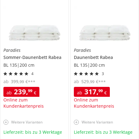
Paradies
Paradies
Sommer-Daunenbett
Rabea
Daunenbett
Rabea
BL 135|200 cm
BL 135|200 cm
4
3
ab
399
,
€
ab
529
,
€
99
99
***
***
239
,
317
,
99
99
ab
€
ab
€
Online zum
Online zum
Kundenkartenpreis
Kundenkartenpreis
Weitere Varianten
Weitere Varianten
Lieferzeit: bis zu 3 Werktage
Lieferzeit: bis zu 3 Werktage