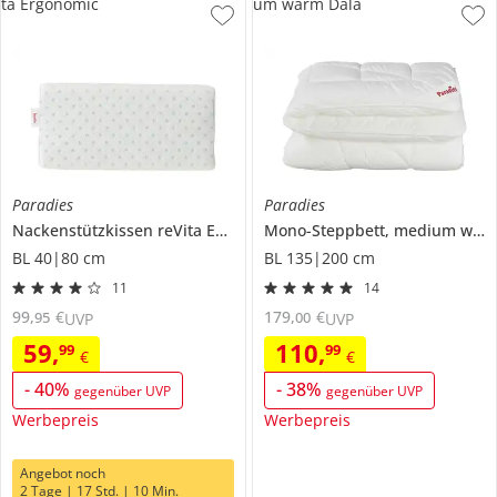
ta Ergonomic
um warm Dala
Paradies
Paradies
Nackenstützkissen
reVita Ergonomic
Mono-Steppbett, medium warm
BL 40|80 cm
BL 135|200 cm
11
14
99
,
€
179
,
€
95
00
UVP
UVP
59
,
110
,
99
99
€
€
-
40
%
-
38
%
gegenüber UVP
gegenüber UVP
Werbepreis
Werbepreis
Angebot noch
2 Tage | 17 Std. | 10 Min.