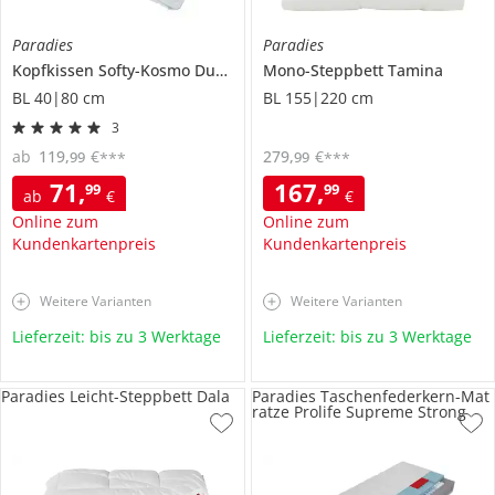
Paradies
Paradies
Kopfkissen
Softy-Kosmo Duett +
Mono-Steppbett
Tamina
BL 40|80 cm
BL 155|220 cm
3
ab
119
,
€
279
,
€
99
99
***
***
71
,
167
,
99
99
ab
€
€
Online zum
Online zum
Kundenkartenpreis
Kundenkartenpreis
Weitere Varianten
Weitere Varianten
Lieferzeit: bis zu 3 Werktage
Lieferzeit: bis zu 3 Werktage
Paradies Leicht-Steppbett Dala
Paradies Taschenfederkern-Mat
ratze Prolife Supreme Strong