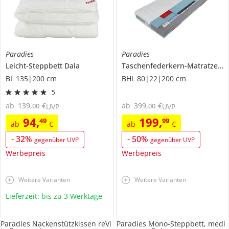
Paradies
Paradies
Leicht-Steppbett
Dala
Taschenfederkern-Matratze
Pr
BL 135|200 cm
BHL 80|22|200 cm
5
ab
139
,
€
ab
399
,
€
00
00
UVP
UVP
94
,
199
,
49
99
ab
€
ab
€
-
32
%
-
50
%
gegenüber UVP
gegenüber UVP
Werbepreis
Werbepreis
Weitere Varianten
Weitere Varianten
Lieferzeit: bis zu 3 Werktage
Paradies Nackenstützkissen reVi
Paradies Mono-Steppbett, medi