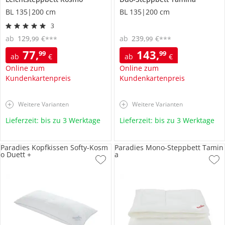
BL 135|200 cm
BL 135|200 cm
3
ab
129
,
€
ab
239
,
€
99
99
***
***
77
,
143
,
99
99
ab
€
ab
€
Online zum
Online zum
Kundenkartenpreis
Kundenkartenpreis
Weitere Varianten
Weitere Varianten
Lieferzeit: bis zu 3 Werktage
Lieferzeit: bis zu 3 Werktage
Paradies Kopfkissen Softy-Kosm
Paradies Mono-Steppbett Tamin
o Duett +
a