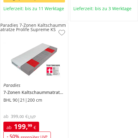
Lieferzeit: bis zu 11 Werktage
Lieferzeit: bis zu 3 Werktage
Paradies 7-Zonen Kaltschaumm
atratze Prolife Supreme KS
Paradies
7-Zonen Kaltschaummatratze
Prolife Supreme KS
BHL 90|21|200 cm
ab
399
,
€
00
UVP
199
,
99
ab
€
-
50
%
gegenüber UVP