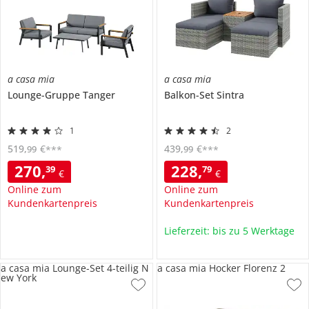
a casa mia
a casa mia
Lounge-Gruppe
Tanger
Balkon-Set
Sintra
1
2
519
,
€
439
,
€
99
99
***
***
270
,
228
,
39
79
€
€
Online zum
Online zum
Kundenkartenpreis
Kundenkartenpreis
Lieferzeit: bis zu 5 Werktage
a casa mia Lounge-Set 4-teilig N
a casa mia Hocker Florenz 2
ew York