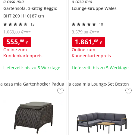
a casa mia
a casa mia
Gartensofa, 3-sitzig
Reggio
Lounge-Gruppe
Wales
BHT 209|110|87 cm
13
10
1.069
,
€
3.579
,
€
00
00
***
***
555
,
1.861
,
88
08
€
€
Online zum
Online zum
Kundenkartenpreis
Kundenkartenpreis
Lieferzeit: bis zu 5 Werktage
Lieferzeit: bis zu 5 Werktage
a casa mia Gartenhocker Padua
a casa mia Lounge-Set Boston