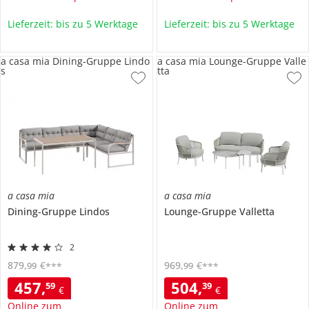
Lieferzeit: bis zu 5 Werktage
Lieferzeit: bis zu 5 Werktage
a casa mia Dining-Gruppe Lindo
a casa mia Lounge-Gruppe Valle
s
tta
a casa mia
a casa mia
Dining-Gruppe
Lindos
Lounge-Gruppe
Valletta
2
879
,
€
969
,
€
99
99
***
***
457
,
504
,
59
39
€
€
Online zum
Online zum