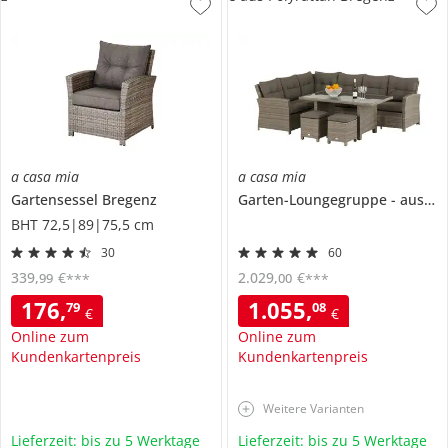
a casa mia
a casa mia
Gartensessel
Bregenz
Garten-Loungegruppe
aus Polyrattan
BHT 72,5|89|75,5 cm
30
60
339
,
€
2.029
,
€
99
00
***
***
176
,
1.055
,
79
08
€
€
Online zum
Online zum
Kundenkartenpreis
Kundenkartenpreis
Weitere Varianten
Lieferzeit: bis zu 5 Werktage
Lieferzeit: bis zu 5 Werktage