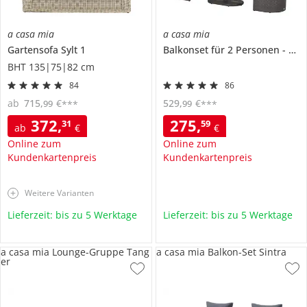
a casa mia
a casa mia
Gartensofa
Sylt 1
Balkonset für 2 Personen
pla
BHT 135|75|82 cm
84
86
ab
715
,
€
529
,
€
99
99
***
***
372
,
275
,
31
59
ab
€
€
Online zum
Online zum
Kundenkartenpreis
Kundenkartenpreis
Weitere Varianten
Lieferzeit: bis zu 5 Werktage
Lieferzeit: bis zu 5 Werktage
a casa mia Lounge-Gruppe Tang
a casa mia Balkon-Set Sintra
er