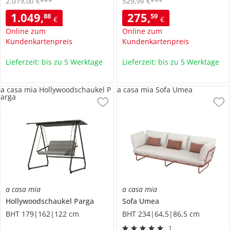
2.019
,
€
529
,
€
00
99
***
***
1.049
,
275
,
88
59
€
€
Online zum
Online zum
Kundenkartenpreis
Kundenkartenpreis
Lieferzeit: bis zu 5 Werktage
Lieferzeit: bis zu 5 Werktage
a casa mia Hollywoodschaukel P
a casa mia Sofa Umea
arga
a casa mia
a casa mia
Hollywoodschaukel
Parga
Sofa
Umea
BHT 179|162|122 cm
BHT 234|64,5|86,5 cm
1