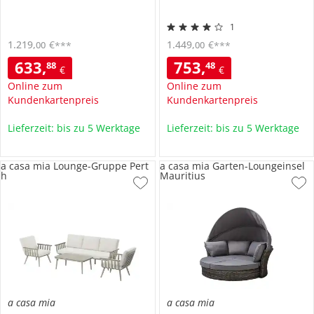
1
1.219
,
€
1.449
,
€
00
00
***
***
633
,
753
,
88
48
€
€
Online zum
Online zum
Kundenkartenpreis
Kundenkartenpreis
Lieferzeit: bis zu 5 Werktage
Lieferzeit: bis zu 5 Werktage
a casa mia Lounge-Gruppe Pert
a casa mia Garten-Loungeinsel
h
Mauritius
a casa mia
a casa mia