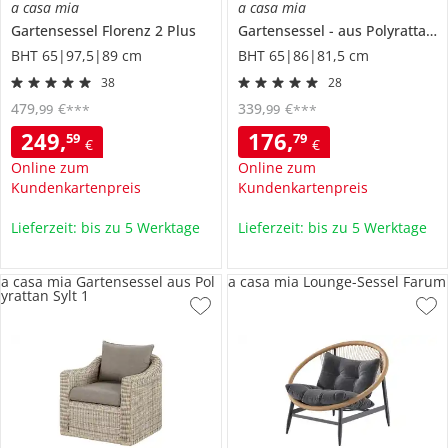
a casa mia
a casa mia
Gartensessel
Florenz 2 Plus
Gartensessel
aus Polyrattan
BHT 65|97,5|89 cm
BHT 65|86|81,5 cm
38
28
479
,
€
339
,
€
99
99
***
***
249
,
176
,
59
79
€
€
Online zum
Online zum
Kundenkartenpreis
Kundenkartenpreis
Lieferzeit: bis zu 5 Werktage
Lieferzeit: bis zu 5 Werktage
a casa mia Gartensessel aus Pol
a casa mia Lounge-Sessel Farum
yrattan Sylt 1