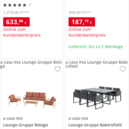
1
1.219
,
€
359
,
€
00
99
***
***
633
,
187
,
88
19
€
€
Online zum
Online zum
Kundenkartenpreis
Kundenkartenpreis
Lieferzeit: bis zu 5 Werktage
a casa mia Lounge-Gruppe Boto
a casa mia Lounge-Gruppe Bake
gá
rsfield
a casa mia
a casa mia
Lounge-Gruppe
Botogá
Lounge-Gruppe
Bakersfield