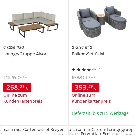
a casa mia
a casa mia
Lounge-Gruppe
Alvor
Balkon-Set
Calvi
1
515
,
€
679
,
€
99
99
***
***
268
,
353
,
31
59
€
€
Online zum
Online zum
Kundenkartenpreis
Kundenkartenpreis
Lieferzeit: bis zu 5 Werktage
a casa mia Gartensessel Bregen
a casa mia Garten-Loungegrupp
z
e aus Polyrattan Bregenz