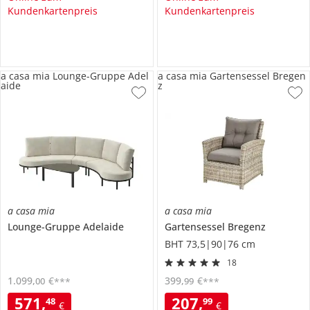
Kundenkartenpreis
Kundenkartenpreis
a casa mia Lounge-Gruppe Adel
a casa mia Gartensessel Bregen
aide
z
a casa mia
a casa mia
Lounge-Gruppe
Adelaide
Gartensessel
Bregenz
BHT 73,5|90|76 cm
18
1.099
,
€
399
,
€
00
99
***
***
571
,
207
,
48
99
€
€