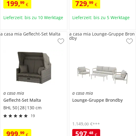
199
,
729
,
99
99
€
€
Lieferzeit: bis zu 10 Werktage
Lieferzeit: bis zu 5 Werktage
a casa mia Geflecht-Set Malta
a casa mia Lounge-Gruppe Bron
dby
a casa mia
a casa mia
Geflecht-Set
Malta
Lounge-Gruppe
Brondby
BHL 50|28|130 cm
19
1.149
,
€
00
***
999
,
597
,
99
48
€
€