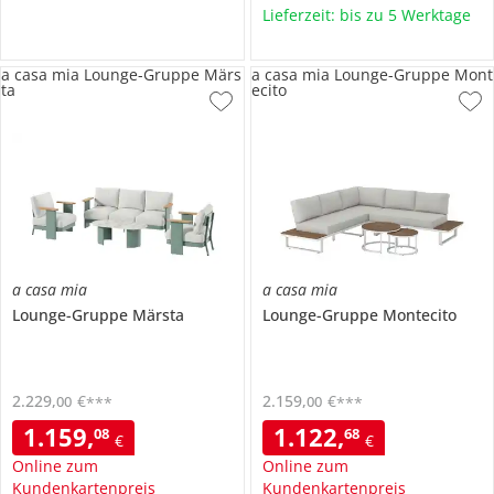
Lieferzeit: bis zu 5 Werktage
a casa mia Lounge-Gruppe Märs
a casa mia Lounge-Gruppe Mont
ta
ecito
a casa mia
a casa mia
Lounge-Gruppe
Märsta
Lounge-Gruppe
Montecito
2.229
,
€
2.159
,
€
00
00
***
***
1.159
,
1.122
,
08
68
€
€
Online zum
Online zum
Kundenkartenpreis
Kundenkartenpreis