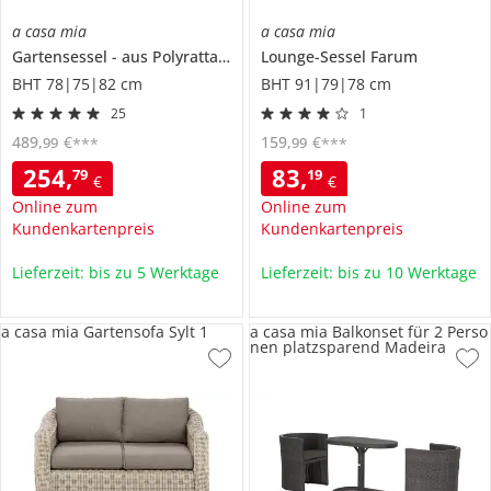
a casa mia
a casa mia
Gartensessel
aus Polyrattan
Sylt 1
Lounge-Sessel
Farum
BHT 78|75|82 cm
BHT 91|79|78 cm
25
1
489
,
€
159
,
€
99
99
***
***
254
,
83
,
79
19
€
€
Online zum
Online zum
Kundenkartenpreis
Kundenkartenpreis
Lieferzeit: bis zu 5 Werktage
Lieferzeit: bis zu 10 Werktage
a casa mia Gartensofa Sylt 1
a casa mia Balkonset für 2 Perso
nen platzsparend Madeira