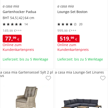
a casa mia
a casa mia
Gartenhocker
Padua
Lounge-Set
Boston
BHT 54,5|42|64 cm
14
20
149
,
€
999
,
€
99
99
***
***
77
,
519
,
99
99
€
€
Online zum
Online zum
Kundenkartenpreis
Kundenkartenpreis
Lieferzeit: bis zu 5 Werktage
Lieferzeit: bis zu 5 Werktage
a casa mia Gartensessel Sylt 2 pl
a casa mia Lounge-Set Linares
us