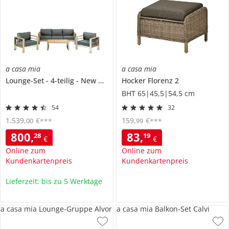
a casa mia
a casa mia
Lounge-Set
4-teilig
New York
Hocker
Florenz 2
BHT 65|45,5|54,5 cm
54
32
1.539
,
€
159
,
€
00
99
***
***
800
,
83
,
28
19
€
€
Online zum
Online zum
Kundenkartenpreis
Kundenkartenpreis
Lieferzeit: bis zu 5 Werktage
a casa mia Lounge-Gruppe Alvor
a casa mia Balkon-Set Calvi