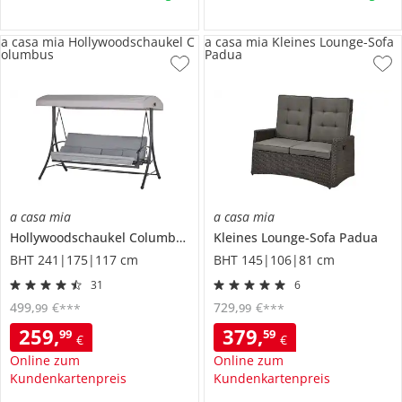
a casa mia Hollywoodschaukel C
a casa mia Kleines Lounge-Sofa
olumbus
Padua
a casa mia
a casa mia
Hollywoodschaukel
Columbus
Kleines Lounge-Sofa
Padua
BHT 241|175|117 cm
BHT 145|106|81 cm
31
6
499
,
€
729
,
€
99
99
***
***
259
,
379
,
99
59
€
€
Online zum
Online zum
Kundenkartenpreis
Kundenkartenpreis