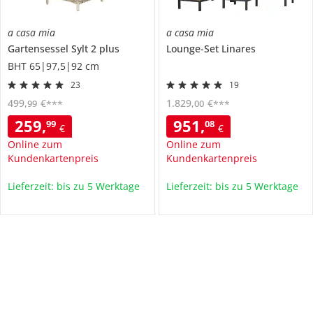
a casa mia
a casa mia
Gartensessel
Sylt 2 plus
Lounge-Set
Linares
BHT 65|97,5|92 cm
23
19
499
,
€
1.829
,
€
99
00
***
***
259
,
951
,
99
08
€
€
Online zum
Online zum
Kundenkartenpreis
Kundenkartenpreis
Lieferzeit: bis zu 5 Werktage
Lieferzeit: bis zu 5 Werktage