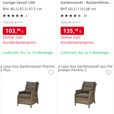
Lounge-Sessel
Lille
Gartensessel
Rückenlehne verstellbar
BHL 86,5|87,5|97,5 cm
BHT 60,5|110|68 cm
2
30
199
,
€
259
,
€
99
99
***
***
103
,
135
,
99
19
€
€
Online zum
Online zum
Kundenkartenpreis
Kundenkartenpreis
Lieferzeit: bis zu 10 Werktage
Lieferzeit: bis zu 5 Werktage
a casa mia Gartensessel Florenz
a casa mia Gartensessel aus Pol
2 Plus
yrattan Florenz 2