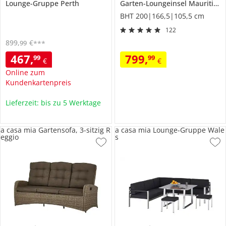
Lounge-Gruppe
Perth
Garten-Loungeinsel
Mauritius
BHT 200|166,5|105,5 cm
122
899
,
€
99
***
467
,
799
,
99
99
€
€
Online zum
Kundenkartenpreis
Lieferzeit: bis zu 5 Werktage
a casa mia Gartensofa, 3-sitzig R
a casa mia Lounge-Gruppe Wale
eggio
s