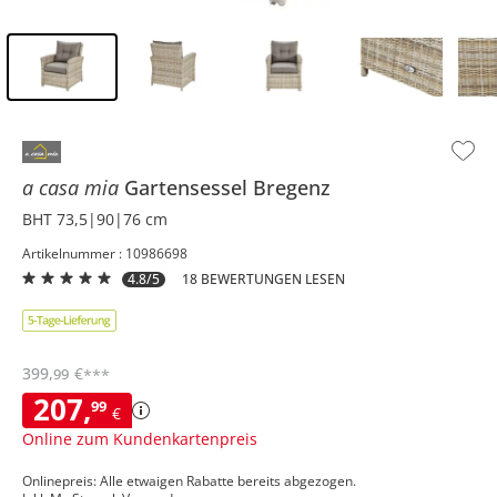
Inhalt der Seitenleiste überspringen - Zum Seitenende
a casa mia
Gartensessel
Bregenz
BHT 73,5|90|76 cm
Artikelnummer : 10986698
4.8/5
18 BEWERTUNGEN LESEN
399
,
€
99
***
207
,
99
€
Online zum Kundenkartenpreis
Onlinepreis: Alle etwaigen Rabatte bereits abgezogen.