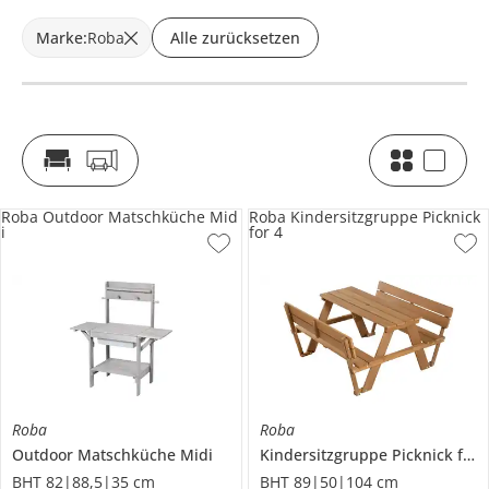
Marke
:
Roba
Alle zurücksetzen
Roba Outdoor Matschküche Mid
Roba Kindersitzgruppe Picknick
i
for 4
Roba
Roba
Outdoor Matschküche Midi
Kindersitzgruppe
Picknick for 4
BHT 82|88,5|35 cm
BHT 89|50|104 cm