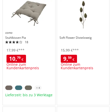
hinzufügen
como
Stuhlkissen
Pia
Soft Flower Distelzweig
18
17,
99
€
***
15,
99
€
***
10,
9,
79
59
€
€
Online zum
Online zum
Kundenkartenpreis
Kundenkartenpreis
+ 4
Lieferzeit: bis zu 3 Werktage