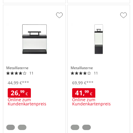
Zur
Zur
Wunschliste
Wuns
hinzufügen
hinzu
Metalllaterne
Metalllaterne
11
11
44,
99
€
***
69,
99
€
***
26,
41,
99
99
€
€
Online zum
Online zum
Kundenkartenpreis
Kundenkartenpreis