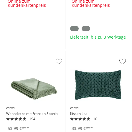
Online zum
Online zum
Kundenkartenpreis
Kundenkartenpreis
Lieferzeit: bis zu 3 Werktage
Zur
Zur
Wunschliste
Wuns
hinzufügen
hinzu
como
como
Wohndecke mit Fransen
Sophia
Kissen
Lea
194
10
53,
99
€
***
33,
99
€
***