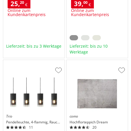
25,
39,
20
00
€
€
Online zum
Online zum
Kundenkartenpreis
Kundenkartenpreis
Lieferzeit: bis zu 3 Werktage
Lieferzeit: bis zu 10
Werktage
Zur
Zur
Wunschliste
Wuns
hinzufügen
hinzu
Trio
como
Pendelleuchte, 4-flammig, Rauchglas schwarz
Hochflorteppich
Dream
11
20