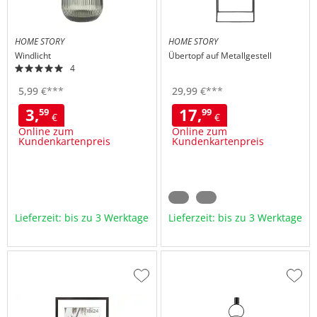
HOME STORY
HOME STORY
Windlicht
Übertopf auf Metallgestell
4
5,
99
€
***
29,
99
€
***
3,
17,
59
99
€
€
Online zum
Online zum
Kundenkartenpreis
Kundenkartenpreis
Lieferzeit: bis zu 3 Werktage
Lieferzeit: bis zu 3 Werktage
Zur
Zur
Wunschliste
Wuns
hinzufügen
hinzu