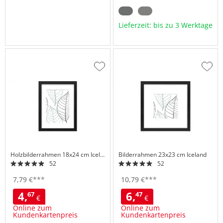
Lieferzeit: bis zu 3 Werktage
Zur
Zur
Wunschliste
Wuns
hinzufügen
hinzu
Holzbilderrahmen 18x24 cm
Iceland
Bilderrahmen 23x23 cm
Iceland
52
52
7,
79
€
***
10,
79
€
***
4,
6,
67
47
€
€
Online zum
Online zum
Kundenkartenpreis
Kundenkartenpreis