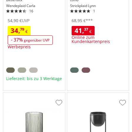
Wendeplaid
Carla
Strickplaid
Lynn
16
1
54,
90
€
UVP
68,
95
€
***
34,
41,
79
37
€
€
Online zum
- 37%
gegenüber UVP
Kundenkartenpreis
Werbepreis
Lieferzeit: bis zu 3 Werktage
Zur
Zur
Wunschliste
Wuns
hinzufügen
hinzu