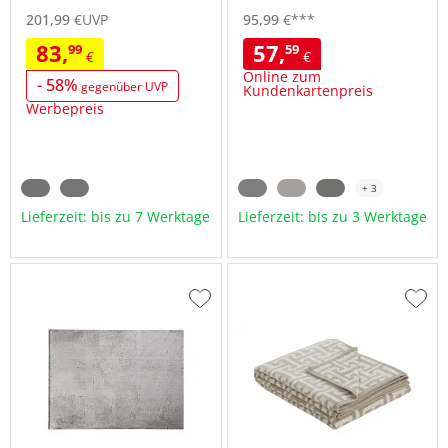
201,
99
€
UVP
95,
99
€
***
83,
57,
99
59
€
€
Online zum
- 58%
gegenüber UVP
Kundenkartenpreis
Werbepreis
+ 3
Lieferzeit: bis zu 7 Werktage
Lieferzeit: bis zu 3 Werktage
Zur
Zur
Wunschliste
Wuns
hinzufügen
hinzu