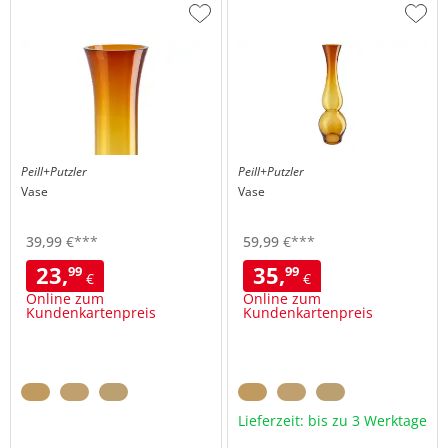
Zur
Zur
Wunschliste
Wuns
hinzufügen
hinzu
Peill+Putzler
Peill+Putzler
Vase
Vase
39,
99
€
***
59,
99
€
***
23,
35,
99
99
€
€
Online zum
Online zum
Kundenkartenpreis
Kundenkartenpreis
Lieferzeit: bis zu 3 Werktage