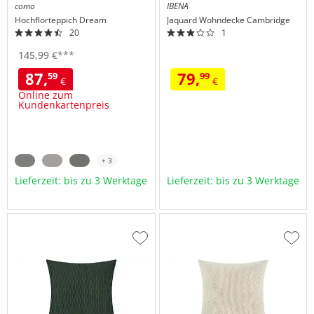
como
IBENA
Hochflorteppich
Dream
Jaquard Wohndecke
Cambridge
20
1
145,
99
€
***
87,
79,
59
99
€
€
Online zum
Kundenkartenpreis
+ 3
Lieferzeit: bis zu 3 Werktage
Lieferzeit: bis zu 3 Werktage
Zur
Zur
Wunschliste
Wuns
hinzufügen
hinzu