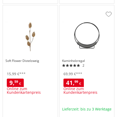
Zur
Wuns
hinzu
Soft Flower Distelzweig
Kaminholzregal
2
15,
99
€
***
69,
99
€
***
9,
41,
59
99
€
€
Online zum
Online zum
Kundenkartenpreis
Kundenkartenpreis
Lieferzeit: bis zu 3 Werktage