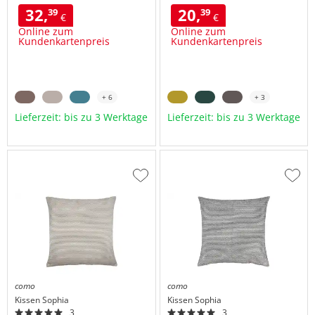
32,
20,
39
39
€
€
Online zum
Online zum
Kundenkartenpreis
Kundenkartenpreis
+ 6
+ 3
Lieferzeit: bis zu 3 Werktage
Lieferzeit: bis zu 3 Werktage
Zur
Zur
Wunschliste
Wuns
hinzufügen
hinzu
como
como
Kissen
Sophia
Kissen
Sophia
3
3