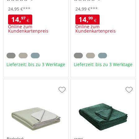
24,
95
€
***
24,
99
€
***
14,
14,
97
99
€
€
Online zum
Online zum
Kundenkartenpreis
Kundenkartenpreis
Lieferzeit: bis zu 3 Werktage
Lieferzeit: bis zu 3 Werktage
Zur
Zur
Wunschliste
Wuns
hinzufügen
hinzu
Biederlack
como