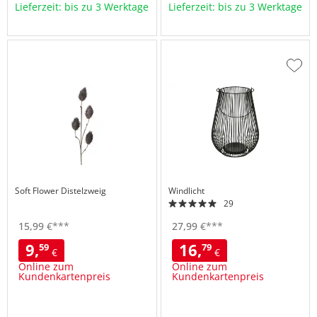
Lieferzeit: bis zu 3 Werktage
Lieferzeit: bis zu 3 Werktage
Zur
Wuns
hinzu
Soft Flower Distelzweig
Windlicht
29
15,
99
€
***
27,
99
€
***
9,
16,
59
79
€
€
Online zum
Online zum
Kundenkartenpreis
Kundenkartenpreis