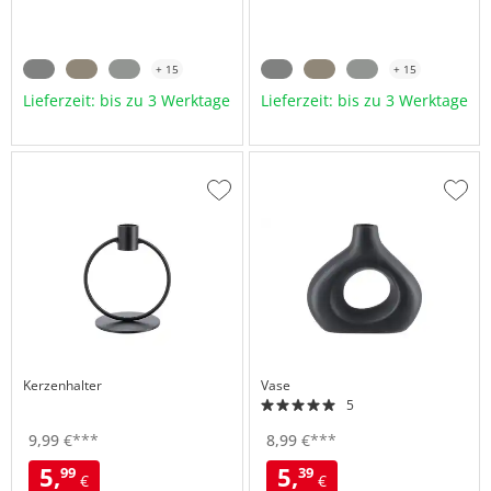
+ 15
+ 15
Lieferzeit: bis zu 3 Werktage
Lieferzeit: bis zu 3 Werktage
Zur
Zur
Wunschliste
Wuns
hinzufügen
hinzu
Kerzenhalter
Vase
5
9,
99
€
***
8,
99
€
***
5,
5,
99
39
€
€