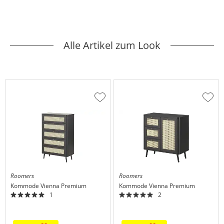
Alle Artikel zum Look
Zur
Zur
Wunschliste
Wuns
hinzufügen
hinzu
Roomers
Roomers
Kommode
Vienna Premium
Kommode
Vienna Premium
1
2