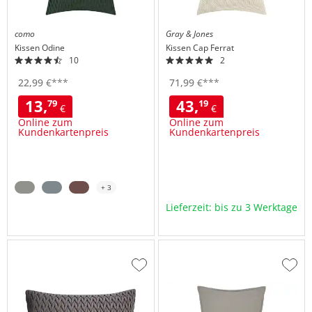
como
Gray & Jones
Kissen
Odine
Kissen
Cap Ferrat
10
2
22,
99
€
***
71,
99
€
***
13,
43,
79
19
€
€
Online zum
Online zum
Kundenkartenpreis
Kundenkartenpreis
+ 3
Lieferzeit: bis zu 3 Werktage
Zur
Zur
Wunschliste
Wuns
hinzufügen
hinzu