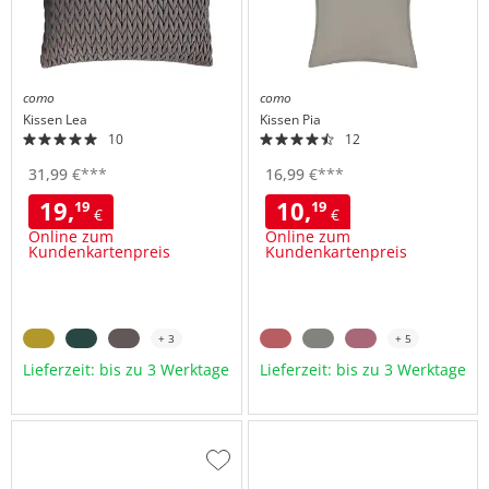
como
como
Kissen
Lea
Kissen
Pia
10
12
31,
99
€
***
16,
99
€
***
19,
10,
19
19
€
€
Online zum
Online zum
Kundenkartenpreis
Kundenkartenpreis
+ 3
+ 5
Lieferzeit: bis zu 3 Werktage
Lieferzeit: bis zu 3 Werktage
Zur
Wunschliste