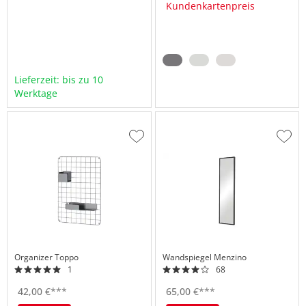
Kundenkartenpreis
Lieferzeit: bis zu 10
Werktage
Zur
Zur
Wunschliste
Wuns
hinzufügen
hinzu
Organizer
Toppo
Wandspiegel
Menzino
1
68
42,
00
€
***
65,
00
€
***