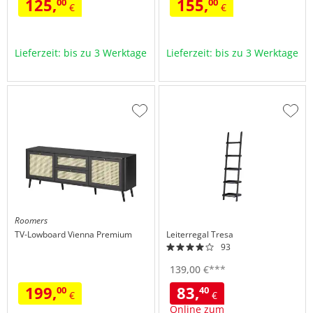
125,
155,
00
00
€
€
Lieferzeit: bis zu 3 Werktage
Lieferzeit: bis zu 3 Werktage
Zur
Zur
Wunschliste
Wuns
hinzufügen
hinzu
Roomers
TV-Lowboard
Vienna Premium
Leiterregal
Tresa
93
139,
00
€
***
199,
83,
00
40
€
€
Online zum