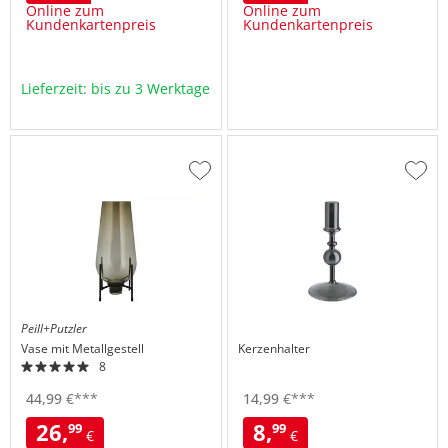
Online zum
Online zum
Kundenkartenpreis
Kundenkartenpreis
Lieferzeit: bis zu 3 Werktage
Zur
Zur
Wunschliste
Wuns
hinzufügen
hinzu
Peill+Putzler
Vase mit Metallgestell
Kerzenhalter
8
44,
99
€
***
14,
99
€
***
26,
8,
99
99
€
€