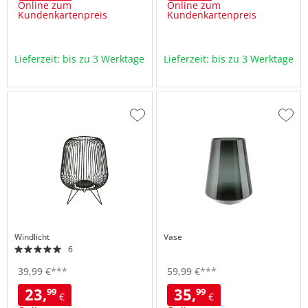
Online zum
Online zum
Kundenkartenpreis
Kundenkartenpreis
Lieferzeit: bis zu 3 Werktage
Lieferzeit: bis zu 3 Werktage
Zur
Zur
Wunschliste
Wuns
hinzufügen
hinzu
Windlicht
Vase
6
39,
99
€
***
59,
99
€
***
23,
35,
99
99
€
€