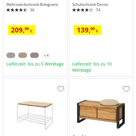
Mehrzweckschrank
Bolognano
Schuhschrank
Dervio
36
74
209,
139,
00
00
€
€
+ 4
Lieferzeit: bis zu 5 Werktage
Lieferzeit: bis zu 10
Werktage
Zur
Zur
Wunschliste
Wuns
hinzufügen
hinzu