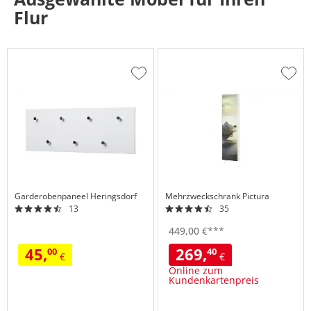
Flur
Zur
Zur
Wunschliste
Wuns
hinzufügen
hinzu
Garderobenpaneel
Heringsdorf
Mehrzweckschrank
Pictura
13
35
449,
00
€
***
45,
269,
00
40
€
€
Online zum
Kundenkartenpreis