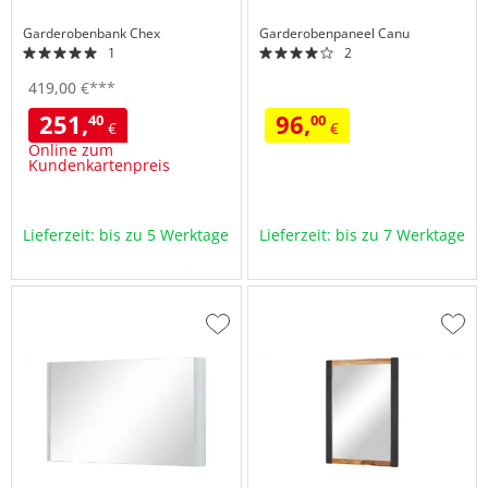
Garderobenbank
Chex
Garderobenpaneel
Canu
1
2
419,
00
€
***
251,
96,
40
00
€
€
Online zum
Kundenkartenpreis
Lieferzeit: bis zu 5 Werktage
Lieferzeit: bis zu 7 Werktage
Zur
Zur
Wunschliste
Wuns
hinzufügen
hinzu