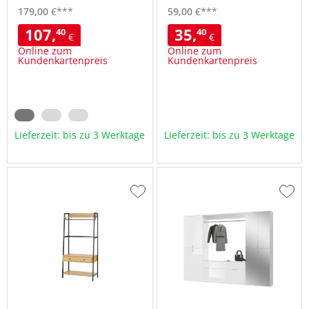
179,
00
€
***
59,
00
€
***
107,
35,
40
40
€
€
Online zum
Online zum
Kundenkartenpreis
Kundenkartenpreis
Lieferzeit: bis zu 3 Werktage
Lieferzeit: bis zu 3 Werktage
Zur
Zur
Wunschliste
Wuns
hinzufügen
hinzu