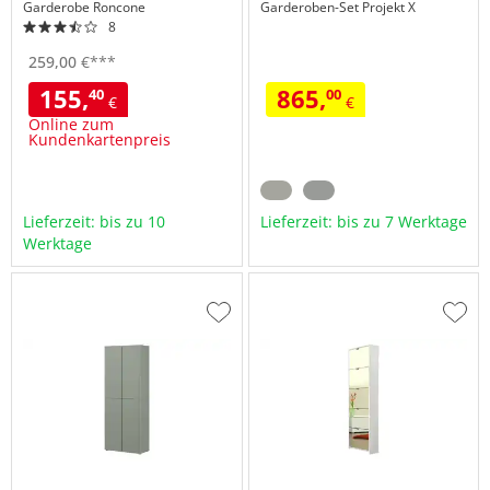
Garderobe
Roncone
Garderoben-Set
Projekt X
8
259,
00
€
***
155,
865,
40
00
€
€
Online zum
Kundenkartenpreis
Lieferzeit: bis zu 10
Lieferzeit: bis zu 7 Werktage
Werktage
Zur
Zur
Wunschliste
Wuns
hinzufügen
hinzu