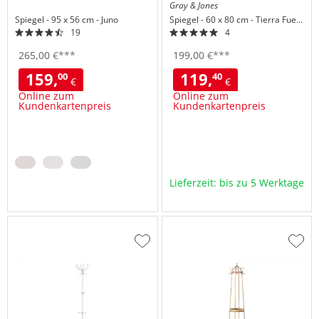
Gray & Jones
Spiegel
95 x 56 cm
Juno
Spiegel
60 x 80 cm
Tierra Fuego
19
4
265,
00
€
***
199,
00
€
***
159,
119,
00
40
€
€
Online zum
Online zum
Kundenkartenpreis
Kundenkartenpreis
Lieferzeit: bis zu 5 Werktage
Zur
Zur
Wunschliste
Wuns
hinzufügen
hinzu