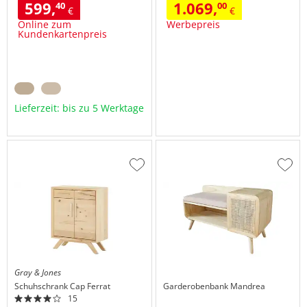
599,
1.069,
40
00
€
€
Online zum
Werbepreis
Kundenkartenpreis
Lieferzeit: bis zu 5 Werktage
Zur
Zur
Wunschliste
Wuns
hinzufügen
hinzu
Gray & Jones
Schuhschrank
Cap Ferrat
Garderobenbank
Mandrea
15