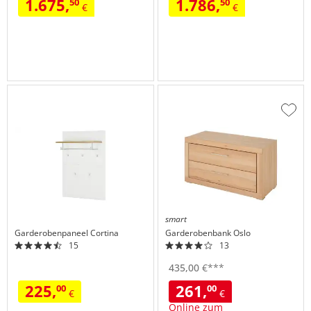
1.675,
1.786,
50
50
€
€
Zur
Wuns
hinzu
smart
Garderobenpaneel
Cortina
Garderobenbank
Oslo
15
13
435,
00
€
***
225,
261,
00
00
€
€
Online zum