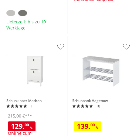
Lieferzeit: bis zu 10
Werktage
Zur
Zur
Wunschliste
Wuns
hinzufügen
hinzu
Schuhkipper
Madron
Schuhbank
Hagenow
1
10
215,
00
€
***
129,
139,
00
00
€
€
Online zum