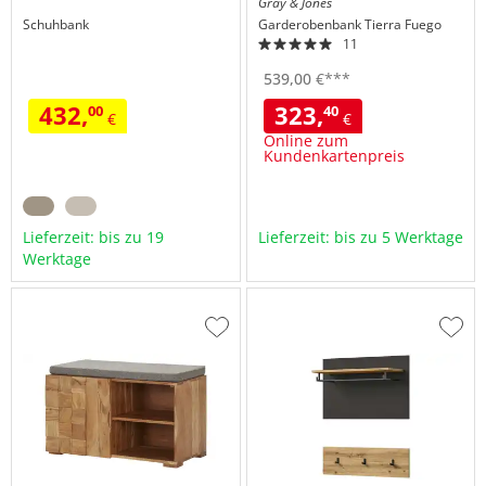
Gray & Jones
Schuhbank
Garderobenbank
Tierra Fuego
11
539,
00
€
***
432,
323,
00
40
€
€
Online zum
Kundenkartenpreis
Lieferzeit: bis zu 19
Lieferzeit: bis zu 5 Werktage
Werktage
Zur
Zur
Wunschliste
Wuns
hinzufügen
hinzu