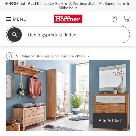
☀
40%*
auf
ALLES
– außer Elektro- & Werbeartikel – Mit Kundenkarte im
Möbelhaus
MENÜ
Ratgeber & Tipps rund ums Einrichten
Alle Artikel