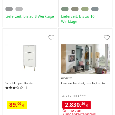
Lieferzeit: bis zu 3 Werktage
Lieferzeit: bis zu 10
Werktage
Zur
Zur
Wunschliste
Wuns
hinzufügen
hinzu
medium
Schuhkipper
Bonito
Garderoben-Set, 3-teilig
Genta
1
4.717,
00
€
***
89,
2.830,
00
20
€
€
Online zum
Kundenkartenpreis