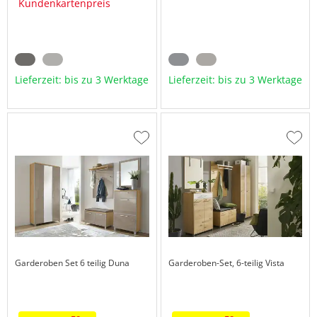
Kundenkartenpreis
Lieferzeit: bis zu 3 Werktage
Lieferzeit: bis zu 3 Werktage
Zur
Zur
Wunschliste
Wuns
hinzufügen
hinzu
Garderoben Set 6 teilig
Duna
Garderoben-Set, 6-teilig
Vista