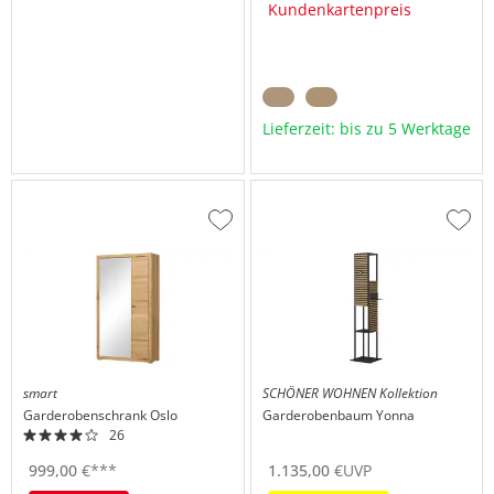
Kundenkartenpreis
Lieferzeit: bis zu 5 Werktage
Zur
Zur
Wunschliste
Wuns
hinzufügen
hinzu
smart
SCHÖNER WOHNEN Kollektion
Garderobenschrank
Oslo
Garderobenbaum
Yonna
26
999,
00
€
***
1.135,
00
€
UVP