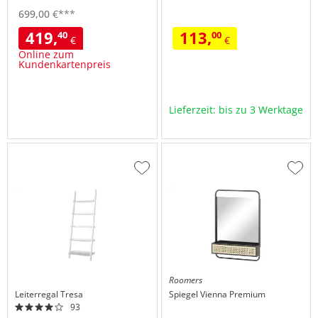
699,
00
€
***
419,
113,
40
00
€
€
Online zum
Kundenkartenpreis
Lieferzeit: bis zu 3 Werktage
Zur
Zur
Wunschliste
Wuns
hinzufügen
hinzu
Roomers
Leiterregal
Tresa
Spiegel
Vienna Premium
93