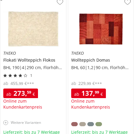
THEKO
THEKO
Flokati Wollteppich
Flokos
Wollteppich
Domas
BHL 190|4|290 cm, Florhöhe 7 cm
BHL 60|1,2|90 cm, Florhöhe 1 cm
1
ab
455
,
€
ab
229
,
€
99
99
***
***
273
,
137
,
59
99
ab
€
ab
€
Online zum
Online zum
Kundenkartenpreis
Kundenkartenpreis
Weitere Varianten
Lieferzeit: bis zu 7 Werktage
Lieferzeit: bis zu 7 Werktage