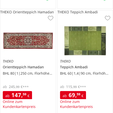
THEKO Orientteppich Hamadan
THEKO Teppich Ambadi
THEKO
THEKO
Orientteppich
Hamadan
Teppich
Ambadi
BHL 80|1|250 cm, Florhöhe 0,8 cm
BHL 60|1,4|90 cm, Florhöhe 1 cm
ab
245
,
€
ab
115
,
€
99
99
***
***
147
,
69
,
59
59
ab
€
ab
€
Online zum
Online zum
Kundenkartenpreis
Kundenkartenpreis