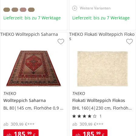
Weitere Varianten
Lieferzeit: bis zu 7 Werktage
Lieferzeit: bis zu 7 Werktage
THEKO Wollteppich Saharna
THEKO Flokati Wollteppich Floko
s
THEKO
THEKO
Wollteppich
Saharna
Flokati Wollteppich
Flokos
BL 80|145 cm, Florhöhe 0,9 cm
BHL 160|4|230 cm, Florhöhe 7 cm
1
ab
309
,
€
ab
309
,
€
99
99
***
***
185
,
185
,
99
99
ab
€
ab
€