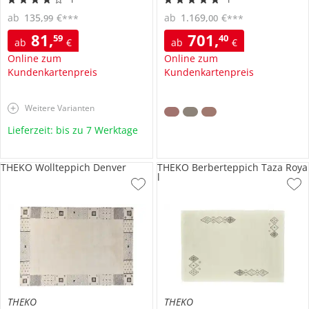
ab
135
,
€
ab
1.169
,
€
99
00
***
***
81
,
701
,
59
40
ab
€
ab
€
Online zum
Online zum
Kundenkartenpreis
Kundenkartenpreis
Weitere Varianten
Lieferzeit: bis zu 7 Werktage
THEKO Wollteppich Denver
THEKO Berberteppich Taza Roya
l
THEKO
THEKO