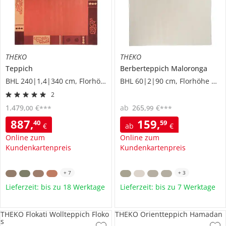
THEKO
THEKO
Teppich
Berberteppich
Maloronga
BHL 240|1,4|340 cm, Florhöhe 1 cm
BHL 60|2|90 cm, Florhöhe 2,8 cm
2
1.479
,
€
ab
265
,
€
00
99
***
***
887
,
159
,
40
59
€
ab
€
Online zum
Online zum
Kundenkartenpreis
Kundenkartenpreis
+
7
+
3
Lieferzeit: bis zu 18 Werktage
Lieferzeit: bis zu 7 Werktage
THEKO Flokati Wollteppich Floko
THEKO Orientteppich Hamadan
s