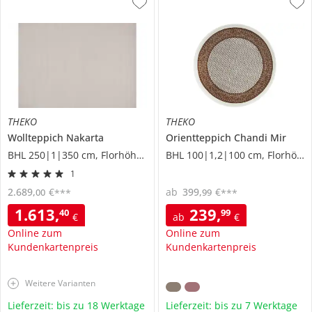
THEKO
THEKO
Wollteppich
Nakarta
Orientteppich
Chandi Mir
BHL 250|1|350 cm, Florhöhe 1 cm
BHL 100|1,2|100 cm, Florhöhe 0,9 cm
1
2.689
,
€
ab
399
,
€
00
99
***
***
1.613
,
239
,
40
99
€
ab
€
Online zum
Online zum
Kundenkartenpreis
Kundenkartenpreis
Weitere Varianten
Lieferzeit: bis zu 18 Werktage
Lieferzeit: bis zu 7 Werktage