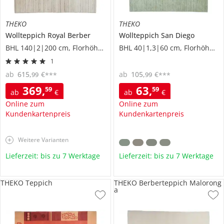
THEKO
THEKO
Wollteppich
Royal Berber
Wollteppich
San Diego
BHL 140|2|200 cm, Florhöhe 1,6 cm
BHL 40|1,3|60 cm, Florhöhe 1,1 cm
1
ab
615
,
€
ab
105
,
€
99
99
***
***
369
,
63
,
59
59
ab
€
ab
€
Online zum
Online zum
Kundenkartenpreis
Kundenkartenpreis
Weitere Varianten
Lieferzeit: bis zu 7 Werktage
Lieferzeit: bis zu 7 Werktage
THEKO Teppich
THEKO Berberteppich Malorong
a