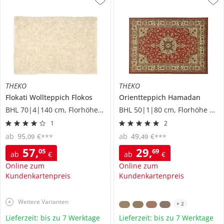
THEKO
THEKO
Flokati Wollteppich
Flokos
Orientteppich
Hamadan
BHL 70|4|140 cm, Florhöhe 7 cm
BHL 50|1|80 cm, Florhöhe 0,8 cm
1
2
ab
95
,
€
ab
49
,
€
09
49
***
***
57
,
29
,
05
69
ab
€
ab
€
Online zum
Online zum
Kundenkartenpreis
Kundenkartenpreis
Weitere Varianten
+
2
Lieferzeit: bis zu 7 Werktage
Lieferzeit: bis zu 7 Werktage