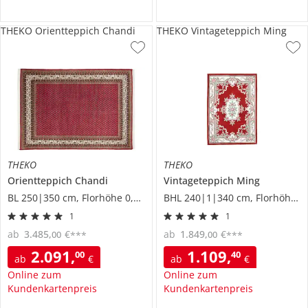
THEKO Orientteppich Chandi
THEKO Vintageteppich Ming
THEKO
THEKO
Orientteppich
Chandi
Vintageteppich
Ming
BL 250|350 cm, Florhöhe 0,9 cm
BHL 240|1|340 cm, Florhöhe 1 cm
1
1
ab
3.485
,
€
ab
1.849
,
€
00
00
***
***
2.091
,
1.109
,
00
40
ab
€
ab
€
Online zum
Online zum
Kundenkartenpreis
Kundenkartenpreis