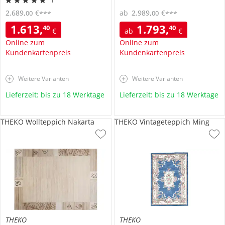
1
2.689
,
€
ab
2.989
,
€
00
00
***
***
1.613
,
1.793
,
40
40
€
ab
€
Online zum
Online zum
Kundenkartenpreis
Kundenkartenpreis
Weitere Varianten
Weitere Varianten
Lieferzeit: bis zu 18 Werktage
Lieferzeit: bis zu 18 Werktage
THEKO Wollteppich Nakarta
THEKO Vintageteppich Ming
THEKO
THEKO