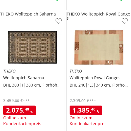
THEKO Wollteppich Saharna
THEKO Wollteppich Royal Gange
s
THEKO
THEKO
Wollteppich
Saharna
Wollteppich
Royal Ganges
BHL 300|1|380 cm, Florhöhe 0,9 cm
BHL 240|1,3|340 cm, Florhöhe 1 cm
3.459
,
€
2.309
,
€
00
00
***
***
2.075
,
1.385
,
40
40
€
€
Online zum
Online zum
Kundenkartenpreis
Kundenkartenpreis