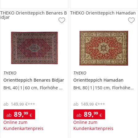
THEKO Orientteppich Benares B
THEKO Orientteppich Hamadan
idjar
THEKO
THEKO
Orientteppich
Benares Bidjar
Orientteppich
Hamadan
BHL 40|1|60 cm, Florhöhe 0,9 cm
BHL 80|1|150 cm, Florhöhe 0,8 cm
ab
149
,
€
ab
149
,
€
99
99
***
***
89
,
89
,
99
99
ab
€
ab
€
Online zum
Online zum
Kundenkartenpreis
Kundenkartenpreis