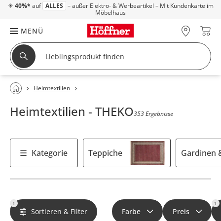
☀
40%*
auf
ALLES
– außer Elektro- & Werbeartikel – Mit Kundenkarte im
Möbelhaus
MENÜ
Heimtextilien
Heimtextilien - THEKO
353 Ergebnisse
Kategorie
Teppiche
Gardinen &
1
1
Sortieren & Filter
Farbe
Preis