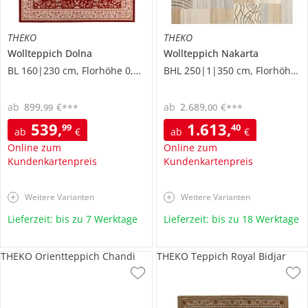
THEKO
THEKO
Wollteppich
Dolna
Wollteppich
Nakarta
BL 160|230 cm, Florhöhe 0,7 cm
BHL 250|1|350 cm, Florhöhe 1 cm
ab
899
,
€
ab
2.689
,
€
99
00
***
***
539
,
1.613
,
99
40
ab
€
ab
€
Online zum
Online zum
Kundenkartenpreis
Kundenkartenpreis
Weitere Varianten
Weitere Varianten
Lieferzeit: bis zu 7 Werktage
Lieferzeit: bis zu 18 Werktage
THEKO Orientteppich Chandi
THEKO Teppich Royal Bidjar