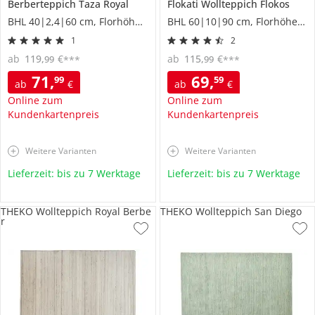
Berberteppich
Taza Royal
Flokati Wollteppich
Flokos
BHL 40|2,4|60 cm, Florhöhe 2 cm
BHL 60|10|90 cm, Florhöhe 8 cm
1
2
ab
119
,
€
ab
115
,
€
99
99
***
***
71
,
69
,
99
59
ab
€
ab
€
Online zum
Online zum
Kundenkartenpreis
Kundenkartenpreis
Weitere Varianten
Weitere Varianten
Lieferzeit: bis zu 7 Werktage
Lieferzeit: bis zu 7 Werktage
THEKO Wollteppich Royal Berbe
THEKO Wollteppich San Diego
r