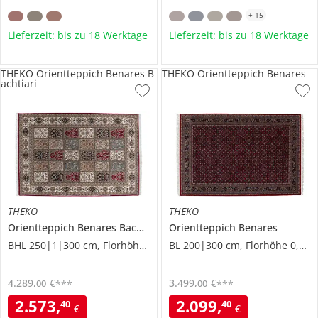
+
15
Lieferzeit: bis zu 18 Werktage
Lieferzeit: bis zu 18 Werktage
THEKO Orientteppich Benares B
THEKO Orientteppich Benares
achtiari
THEKO
THEKO
Orientteppich
Benares Bachtiari
Orientteppich
Benares
BHL 250|1|300 cm, Florhöhe 0,9 cm
BL 200|300 cm, Florhöhe 0,9 cm
4.289
,
€
3.499
,
€
00
00
***
***
2.573
,
2.099
,
40
40
€
€