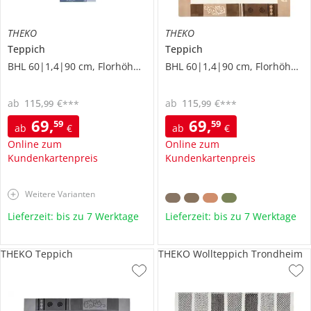
THEKO
THEKO
Teppich
Teppich
BHL 60|1,4|90 cm, Florhöhe 1 cm
BHL 60|1,4|90 cm, Florhöhe 1 cm
ab
115
,
€
ab
115
,
€
99
99
***
***
69
,
69
,
59
59
ab
€
ab
€
Online zum
Online zum
Kundenkartenpreis
Kundenkartenpreis
Weitere Varianten
Lieferzeit: bis zu 7 Werktage
Lieferzeit: bis zu 7 Werktage
THEKO Teppich
THEKO Wollteppich Trondheim