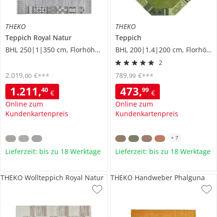
THEKO
THEKO
Teppich
Royal Natur
Teppich
BHL 250|1|350 cm, Florhöhe 1,2 cm
BHL 200|1,4|200 cm, Florhöhe 1 cm
2
2.019
,
€
789
,
€
00
99
***
***
1.211
,
473
,
40
99
€
€
Online zum
Online zum
Kundenkartenpreis
Kundenkartenpreis
+
7
Lieferzeit: bis zu 18 Werktage
Lieferzeit: bis zu 18 Werktage
THEKO Wollteppich Royal Natur
THEKO Handweber Phalguna