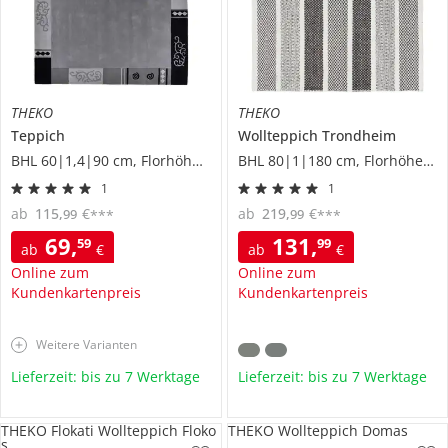
THEKO
THEKO
Teppich
Wollteppich
Trondheim
BHL 60|1,4|90 cm, Florhöhe 1 cm
BHL 80|1|180 cm, Florhöhe 1 cm
1
1
ab
115
,
€
ab
219
,
€
99
99
***
***
69
,
131
,
59
99
ab
€
ab
€
Online zum
Online zum
Kundenkartenpreis
Kundenkartenpreis
Weitere Varianten
Lieferzeit: bis zu 7 Werktage
Lieferzeit: bis zu 7 Werktage
THEKO Flokati Wollteppich Floko
THEKO Wollteppich Domas
s