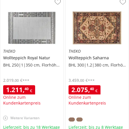
THEKO
THEKO
Wollteppich
Royal Natur
Wollteppich
Saharna
BHL 250|1|350 cm, Florhöhe 1,2 cm
BHL 300|1,2|380 cm, Florhöhe 0,9 cm
2.019
,
€
3.459
,
€
00
00
***
***
1.211
,
2.075
,
40
40
€
€
Online zum
Online zum
Kundenkartenpreis
Kundenkartenpreis
Weitere Varianten
Lieferzeit: bis zu 18 Werktage
Lieferzeit: bis zu 8 Werktage