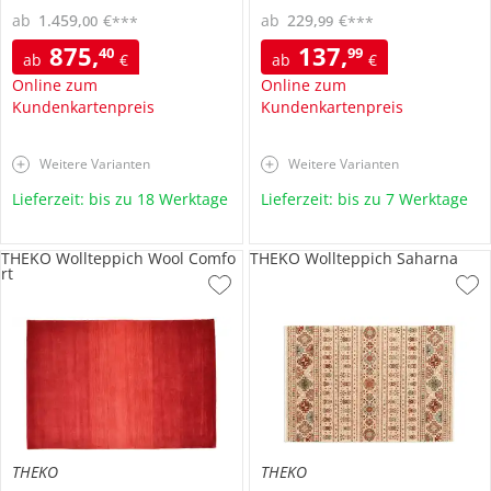
ab
1.459
,
€
ab
229
,
€
00
99
***
***
875
,
137
,
40
99
ab
€
ab
€
Online zum
Online zum
Kundenkartenpreis
Kundenkartenpreis
Weitere Varianten
Weitere Varianten
Lieferzeit: bis zu 18 Werktage
Lieferzeit: bis zu 7 Werktage
THEKO Wollteppich Wool Comfo
THEKO Wollteppich Saharna
rt
THEKO
THEKO