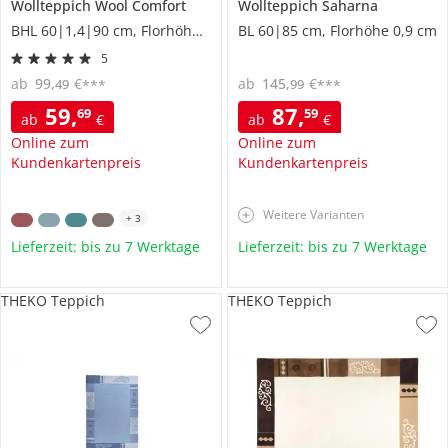
Wollteppich
Wool Comfort
Wollteppich
Saharna
BHL 60|1,4|90 cm, Florhöhe 1,2 cm
BL 60|85 cm, Florhöhe 0,9 cm
5
ab
99
,
€
ab
145
,
€
49
99
***
***
59
,
87
,
69
59
ab
€
ab
€
Online zum
Online zum
Kundenkartenpreis
Kundenkartenpreis
Weitere Varianten
+
3
Lieferzeit: bis zu 7 Werktage
Lieferzeit: bis zu 7 Werktage
THEKO Teppich
THEKO Teppich