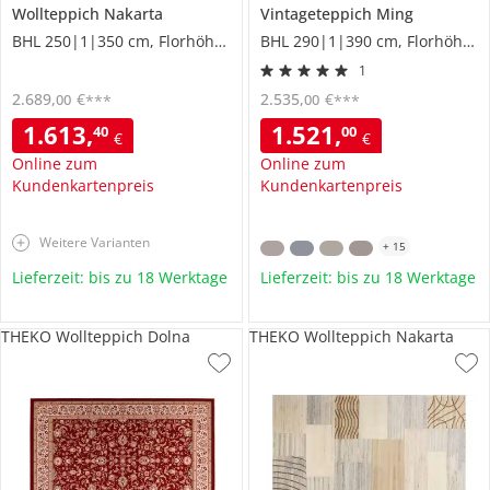
Wollteppich
Nakarta
Vintageteppich
Ming
BHL 250|1|350 cm, Florhöhe 1 cm
BHL 290|1|390 cm, Florhöhe 1 cm
1
2.689
,
€
2.535
,
€
00
00
***
***
1.613
,
1.521
,
40
00
€
€
Online zum
Online zum
Kundenkartenpreis
Kundenkartenpreis
Weitere Varianten
+
15
Lieferzeit: bis zu 18 Werktage
Lieferzeit: bis zu 18 Werktage
THEKO Wollteppich Dolna
THEKO Wollteppich Nakarta