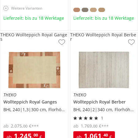
Weitere Varianten
Lieferzeit: bis zu 18 Werktage
Lieferzeit: bis zu 18 Werktage
THEKO Wollteppich Royal Gange
THEKO Wollteppich Royal Berbe
s
r
THEKO
THEKO
Wollteppich
Royal Ganges
Wollteppich
Royal Berber
BHL 240|1,3|300 cm, Florhöhe 1 cm
BHL 240|2|340 cm, Florhöhe 1,6 cm
1
ab
2.075
,
€
ab
1.769
,
€
00
00
***
***
1.245
,
1.061
,
00
40
ab
€
ab
€