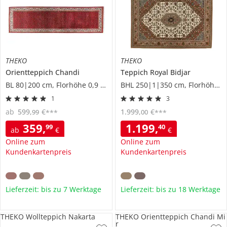
THEKO
THEKO
Orientteppich
Chandi
Teppich
Royal Bidjar
BL 80|200 cm, Florhöhe 0,9 cm
BHL 250|1|350 cm, Florhöhe 1,2 cm
1
3
ab
599
,
€
1.999
,
€
99
00
***
***
359
,
1.199
,
99
40
ab
€
€
Online zum
Online zum
Kundenkartenpreis
Kundenkartenpreis
Lieferzeit: bis zu 7 Werktage
Lieferzeit: bis zu 18 Werktage
THEKO Wollteppich Nakarta
THEKO Orientteppich Chandi Mi
r