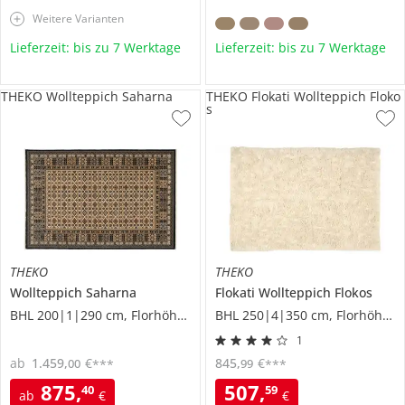
Weitere Varianten
Lieferzeit: bis zu 7 Werktage
Lieferzeit: bis zu 7 Werktage
THEKO Wollteppich Saharna
THEKO Flokati Wollteppich Floko
s
THEKO
THEKO
Wollteppich
Saharna
Flokati Wollteppich
Flokos
BHL 200|1|290 cm, Florhöhe 0,9 cm
BHL 250|4|350 cm, Florhöhe 7 cm
1
ab
1.459
,
€
845
,
€
00
99
***
***
875
,
507
,
40
59
ab
€
€