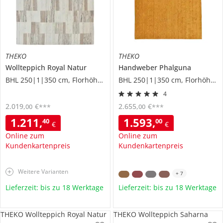
THEKO
THEKO
Wollteppich
Royal Natur
Handweber
Phalguna
BHL 250|1|350 cm, Florhöhe 1,2 cm
BHL 250|1|350 cm, Florhöhe 0,7 cm
4
2.019
,
€
2.655
,
€
00
00
***
***
1.211
,
1.593
,
40
00
€
€
Online zum
Online zum
Kundenkartenpreis
Kundenkartenpreis
Weitere Varianten
+
7
Lieferzeit: bis zu 18 Werktage
Lieferzeit: bis zu 18 Werktage
THEKO Wollteppich Royal Natur
THEKO Wollteppich Saharna