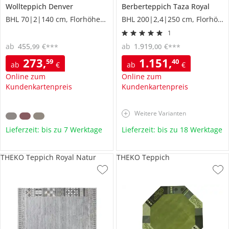
Wollteppich
Denver
Berberteppich
Taza Royal
BHL 70|2|140 cm, Florhöhe 1,3 cm
BHL 200|2,4|250 cm, Florhöhe 2 cm
1
ab
455
,
€
ab
1.919
,
€
99
00
***
***
273
,
1.151
,
59
40
ab
€
ab
€
Online zum
Online zum
Kundenkartenpreis
Kundenkartenpreis
Weitere Varianten
Lieferzeit: bis zu 7 Werktage
Lieferzeit: bis zu 18 Werktage
THEKO Teppich Royal Natur
THEKO Teppich