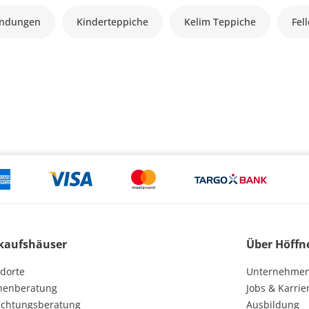
andungen
Kinderteppiche
Kelim Teppiche
Fel
kaufshäuser
Über Höffn
dorte
Unternehme
henberatung
Jobs & Karrie
ichtungsberatung
Ausbildung