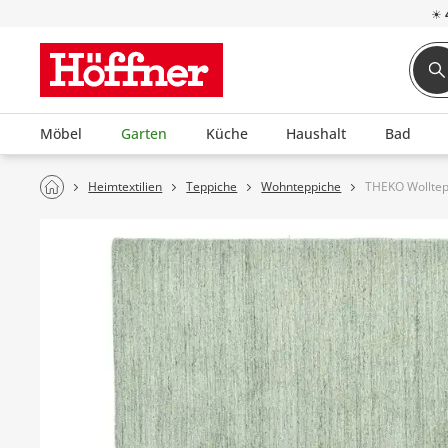
☀
Möbel
Garten
Küche
Haushalt
Bad
Heimtextilien
Teppiche
Wohnteppiche
THEKO Wolltep