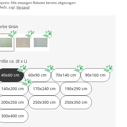
epreis: Alle etwaigen Rabatte bereits abgezogen.
MwSt. zzgl.
Versand
arbe
Grün
röße ca. (B x L)
40x60 cm
60x90 cm
70x140 cm
90x160 cm
140x200 cm
170x240 cm
190x290 cm
200x250 cm
250x300 cm
250x350 cm
300x400 cm