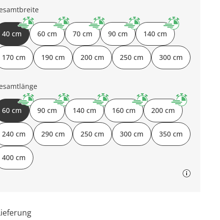
esamtbreite
40 cm
60 cm
70 cm
90 cm
140 cm
170 cm
190 cm
200 cm
250 cm
300 cm
esamtlänge
60 cm
90 cm
140 cm
160 cm
200 cm
240 cm
290 cm
250 cm
300 cm
350 cm
400 cm
Lieferung