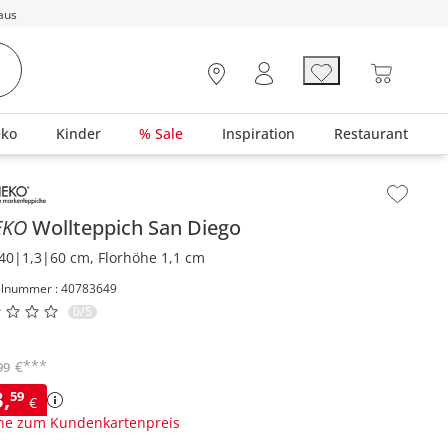
aus
eko
Kinder
% Sale
Inspiration
Restaurant
lt der Seitenleiste überspringen - Zum Seitenende
EKO
Wollteppich
San Diego
40|1,3|60 cm, Florhöhe 1,1 cm
elnummer : 40783649
0/5
***
€
99
3
,
59
€
ne zum Kundenkartenpreis