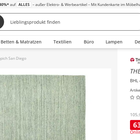
40%*
auf
ALLES
– außer Elektro- & Werbeartikel – Mit Kundenkarte im Möbelh
Betten & Matratzen
Textilien
Büro
Lampen
D
pich San Diego
Inha
TH
BHL 
Artik
105
,
6
Onli