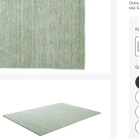
Onlin
Inkl. 
F
G