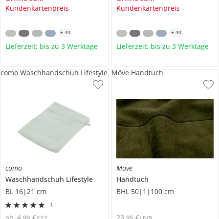
Kundenkartenpreis
Kundenkartenpreis
+
40
+
40
Lieferzeit: bis zu 3 Werktage
Lieferzeit: bis zu 3 Werktage
como Waschhandschuh Lifestyle
Möve Handtuch
como
Möve
Waschhandschuh
Lifestyle
Handtuch
BL 16|21 cm
BHL 50|1|100 cm
3
ab
4
,
€
23
,
€
99
95
***
UVP