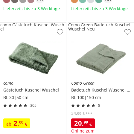
Lieferzeit: bis zu 3 Werktage
Lieferzeit: bis zu 3 Werktage
como Gästetuch Kuschel Wusch
Como Green Badetuch Kuschel
el
Wuschel Neu
como
Como Green
Gästetuch
Kuschel Wuschel
Badetuch
Kuschel Wuschel Neu
BL 30|50 cm
BL 100|150 cm
305
8
34
,
€
99
***
2
,
20
,
00
99
ab
€
€
Online zum