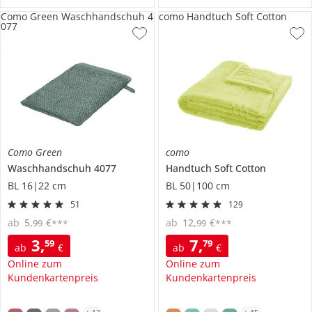
Como Green Waschhandschuh 4
como Handtuch Soft Cotton
077
Como Green
como
Waschhandschuh
4077
Handtuch
Soft Cotton
BL 16|22 cm
BL 50|100 cm
51
129
ab
5
,
€
ab
12
,
€
99
99
***
***
3
,
7
,
59
79
ab
€
ab
€
Online zum
Online zum
Kundenkartenpreis
Kundenkartenpreis
+
13
+
45