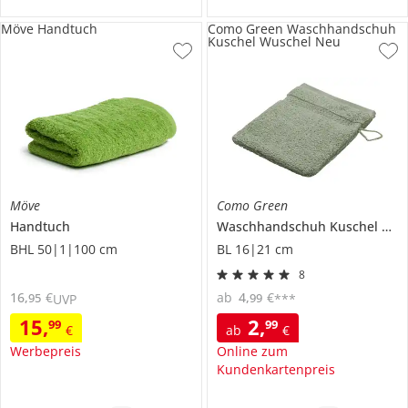
Möve Handtuch
Como Green Waschhandschuh
Kuschel Wuschel Neu
Möve
Como Green
Handtuch
Waschhandschuh
Kuschel Wuschel Neu
BHL 50|1|100 cm
BL 16|21 cm
8
16
,
€
ab
4
,
€
95
99
UVP
***
15
,
2
,
99
99
€
ab
€
Werbepreis
Online zum
Kundenkartenpreis