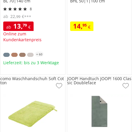
BL 70|140 cm
BHL 50|1|100 cm
8
ab
22
,
€
99
***
13
,
14
,
79
95
ab
€
€
Online zum
Kundenkartenpreis
+
60
Lieferzeit: bis zu 3 Werktage
como Waschhandschuh Soft Cot
JOOP! Handtuch JOOP! 1600 Clas
ton
sic Doubleface