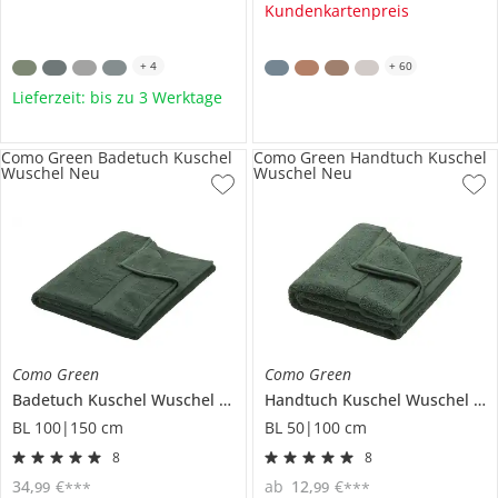
Kundenkartenpreis
+
4
+
60
Lieferzeit: bis zu 3 Werktage
Como Green Badetuch Kuschel
Como Green Handtuch Kuschel
Wuschel Neu
Wuschel Neu
Como Green
Como Green
Badetuch
Kuschel Wuschel Neu
Handtuch
Kuschel Wuschel Neu
BL 100|150 cm
BL 50|100 cm
8
8
34
,
€
ab
12
,
€
99
99
***
***