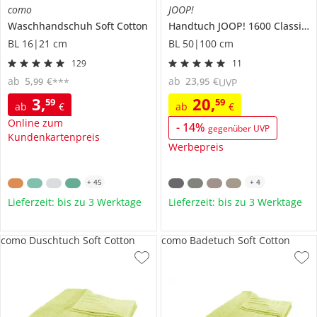
como
JOOP!
Waschhandschuh
Soft Cotton
Handtuch
JOOP! 1600 Classic Doubleface
BL 16|21 cm
BL 50|100 cm
129
11
ab
5
,
€
ab
23
,
€
99
95
***
UVP
3
,
20
,
59
59
ab
€
ab
€
Online zum
-
14
%
gegenüber UVP
Kundenkartenpreis
Werbepreis
+
45
+
4
Lieferzeit: bis zu 3 Werktage
Lieferzeit: bis zu 3 Werktage
como Duschtuch Soft Cotton
como Badetuch Soft Cotton