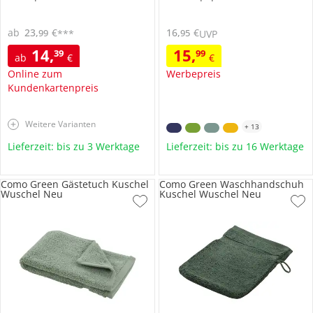
ab
23
,
€
16
,
€
99
95
***
UVP
14
,
15
,
39
99
ab
€
€
Online zum
Werbepreis
Kundenkartenpreis
Weitere Varianten
+
13
Lieferzeit: bis zu 3 Werktage
Lieferzeit: bis zu 16 Werktage
Como Green Gästetuch Kuschel
Como Green Waschhandschuh
Wuschel Neu
Kuschel Wuschel Neu