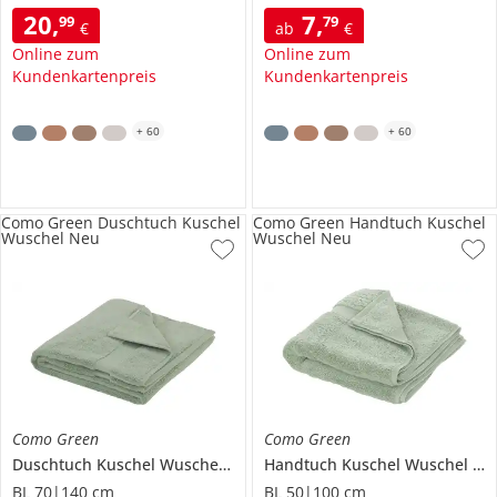
20
,
7
,
99
79
€
ab
€
Online zum
Online zum
Kundenkartenpreis
Kundenkartenpreis
+
60
+
60
Como Green Duschtuch Kuschel
Como Green Handtuch Kuschel
Wuschel Neu
Wuschel Neu
Como Green
Como Green
Duschtuch
Kuschel Wuschel Neu
Handtuch
Kuschel Wuschel Neu
BL 70|140 cm
BL 50|100 cm