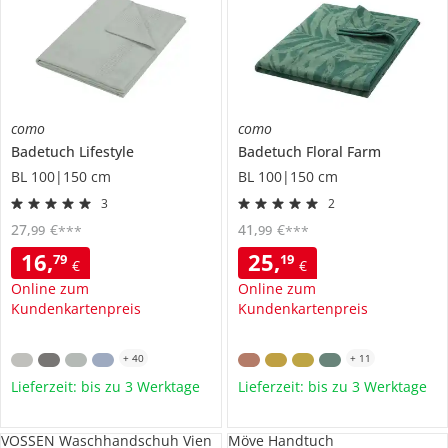
como
como
Badetuch
Lifestyle
Badetuch
Floral Farm
BL 100|150 cm
BL 100|150 cm
3
2
27
,
€
41
,
€
99
99
***
***
16
,
25
,
79
19
€
€
Online zum
Online zum
Kundenkartenpreis
Kundenkartenpreis
+
40
+
11
Lieferzeit: bis zu 3 Werktage
Lieferzeit: bis zu 3 Werktage
VOSSEN Waschhandschuh Vien
Möve Handtuch