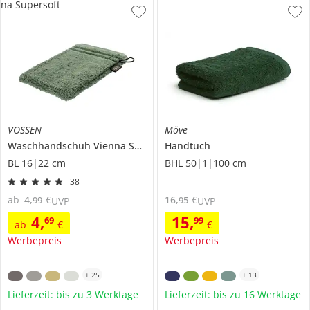
na Supersoft
VOSSEN
Möve
Waschhandschuh
Vienna Supersoft
Handtuch
BL 16|22 cm
BHL 50|1|100 cm
38
ab
4
,
€
16
,
€
99
95
UVP
UVP
4
,
15
,
69
99
ab
€
€
Werbepreis
Werbepreis
+
25
+
13
Lieferzeit: bis zu 3 Werktage
Lieferzeit: bis zu 16 Werktage