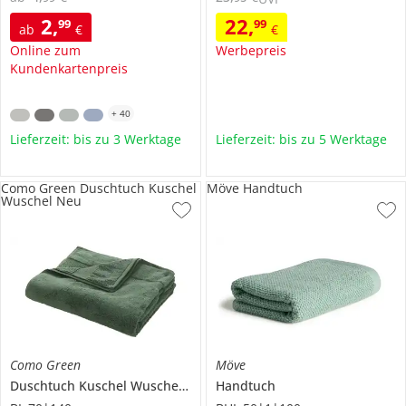
2
,
22
,
99
99
ab
€
€
Online zum
Werbepreis
Kundenkartenpreis
+
40
Lieferzeit: bis zu 3 Werktage
Lieferzeit: bis zu 5 Werktage
Como Green Duschtuch Kuschel
Möve Handtuch
Wuschel Neu
Como Green
Möve
Duschtuch
Kuschel Wuschel Neu
Handtuch