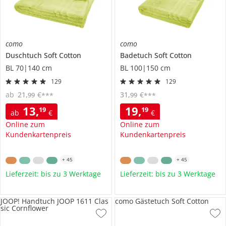
como
como
Duschtuch
Soft Cotton
Badetuch
Soft Cotton
BL 70|140 cm
BL 100|150 cm
129
129
ab
21
,
€
31
,
€
99
99
***
***
13
,
19
,
19
19
ab
€
€
Online zum
Online zum
Kundenkartenpreis
Kundenkartenpreis
+
45
+
45
Lieferzeit: bis zu 3 Werktage
Lieferzeit: bis zu 3 Werktage
JOOP! Handtuch JOOP 1611 Clas
como Gästetuch Soft Cotton
sic Cornflower