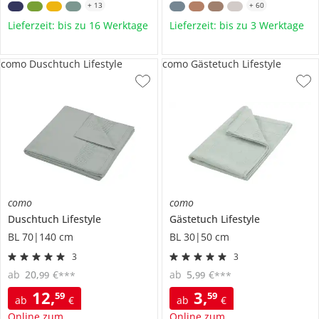
+
13
+
60
Lieferzeit: bis zu 16 Werktage
Lieferzeit: bis zu 3 Werktage
como Duschtuch Lifestyle
como Gästetuch Lifestyle
como
como
Duschtuch
Lifestyle
Gästetuch
Lifestyle
BL 70|140 cm
BL 30|50 cm
3
3
ab
20
,
€
ab
5
,
€
99
99
***
***
12
,
3
,
59
59
ab
€
ab
€
Online zum
Online zum