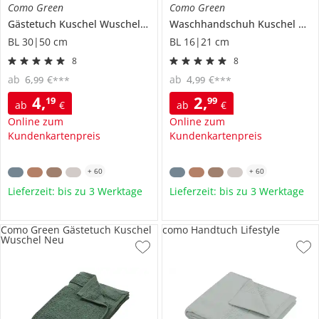
Como Green
Como Green
Gästetuch
Kuschel Wuschel Neu
Waschhandschuh
Kuschel Wuschel Neu
BL 30|50 cm
BL 16|21 cm
8
8
ab
6
,
€
ab
4
,
€
99
99
***
***
4
,
2
,
19
99
ab
€
ab
€
Online zum
Online zum
Kundenkartenpreis
Kundenkartenpreis
+
60
+
60
Lieferzeit: bis zu 3 Werktage
Lieferzeit: bis zu 3 Werktage
Como Green Gästetuch Kuschel
como Handtuch Lifestyle
Wuschel Neu