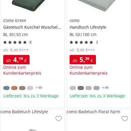
Como Green
como
Gästetuch
Kuschel Wuschel Neu
Handtuch
Lifestyle
BL 30|50 cm
BL 50|100 cm
8
3
ab
6
,
€
ab
8
,
€
99
99
***
***
4
,
5
,
19
39
ab
€
ab
€
Online zum
Online zum
Kundenkartenpreis
Kundenkartenpreis
+
60
+
40
Lieferzeit: bis zu 3 Werktage
Lieferzeit: bis zu 3 Werktage
como Badetuch Lifestyle
como Badetuch Floral Farm