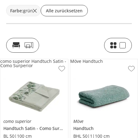
Farbe
:
grün
Alle zurücksetzen
como superior Handtuch Satin -
Möve Handtuch
Como Surperior
como superior
Möve
Handtuch
Satin - Como Surperior
Handtuch
BL 50|100 cm
BHL 50|1|100 cm