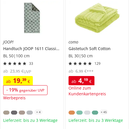
JOOP!
como
Handtuch
JOOP 1611 Classic Cornflower
Gästetuch
Soft Cotton
BL 50|100 cm
BL 30|50 cm
33
129
ab
23
,
€
ab
6
,
€
95
99
UVP
***
19
,
4
,
39
19
ab
€
ab
€
Online zum
-
19
%
gegenüber UVP
Kundenkartenpreis
Werbepreis
+
4
+
45
Lieferzeit: bis zu 3 Werktage
Lieferzeit: bis zu 3 Werktage