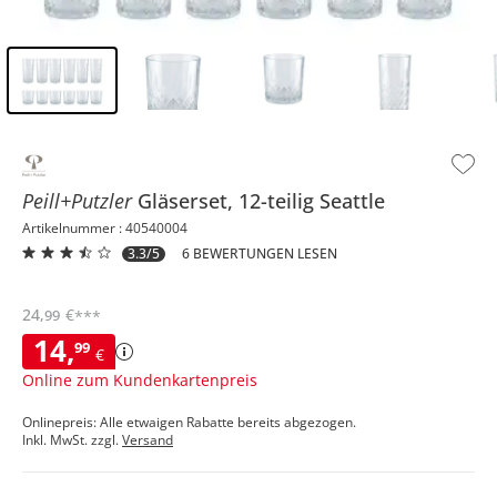
Inhalt der Seitenleiste überspringen - Zum Seitenende
Peill+Putzler
Gläserset, 12-teilig
Seattle
Artikelnummer : 40540004
3.3/5
6 BEWERTUNGEN LESEN
24
,
€
99
***
14
,
99
€
Online zum Kundenkartenpreis
Onlinepreis: Alle etwaigen Rabatte bereits abgezogen.
Inkl. MwSt. zzgl.
Versand