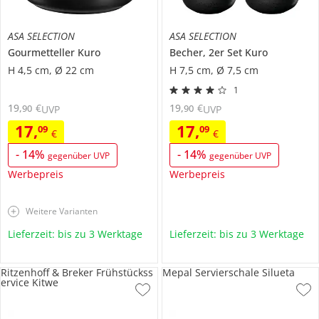
ASA SELECTION
ASA SELECTION
Gourmetteller
Kuro
Becher, 2er Set
Kuro
H 4,5 cm, Ø 22 cm
H 7,5 cm, Ø 7,5 cm
1
19
,
€
19
,
€
90
90
UVP
UVP
17
,
17
,
09
09
€
€
-
14
%
-
14
%
gegenüber UVP
gegenüber UVP
Werbepreis
Werbepreis
Weitere Varianten
Lieferzeit: bis zu 3 Werktage
Lieferzeit: bis zu 3 Werktage
Ritzenhoff & Breker Frühstückss
Mepal Servierschale Silueta
ervice Kitwe