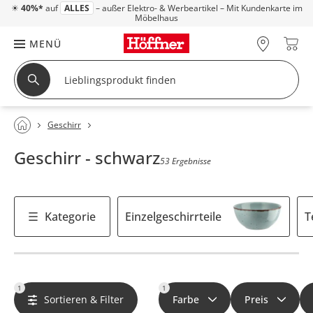
☀
40%*
auf
ALLES
– außer Elektro- & Werbeartikel – Mit Kundenkarte im
Möbelhaus
MENÜ
Geschirr
Geschirr - schwarz
53 Ergebnisse
Kategorie
Einzelgeschirrteile
T
1
1
Sortieren & Filter
Farbe
Preis