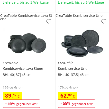
Lieferzeit: bis zu 3 Werktage
Lieferzeit: bis zu 6 Werktage
CreaTable Kombiservice Lava St
CreaTable Kombiservice Uno
one
CreaTable
CreaTable
Kombiservice
Lava Stone
Kombiservice
Uno
BHL 40|37|43 cm
BHL 40|37,5|43 cm
199
,
€
179
,
€
99
99
UVP
UVP
89
,
62
,
49
99
€
€
-
55
%
-
65
%
gegenüber UVP
gegenüber UVP