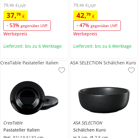
79
,
€
79
,
€
99
99
UVP
UVP
37
,
42
,
79
79
€
€
-
53
%
-
47
%
gegenüber UVP
gegenüber UVP
Werbepreis
Werbepreis
Lieferzeit: bis zu 6 Werktage
Lieferzeit: bis zu 6 Werktage
CreaTable Pastateller Italien
ASA SELECTION Schälchen Kuro
CreaTable
ASA SELECTION
Pastateller
Italien
Schälchen
Kuro
BHL 32|13,5|32 cm
H 3 cm, Ø 7,5 cm