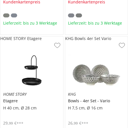
Kundenkartenpreis
Kundenkartenpreis
Lieferzeit: bis zu 3 Werktage
Lieferzeit: bis zu 3 Werktage
HOME STORY Etagere
KHG Bowls 4er Set Vario
HOME STORY
KHG
Etagere
Bowls
4er Set
Vario
H 40 cm, Ø 28 cm
H 7,5 cm, Ø 16 cm
29
,
€
26
,
€
99
99
***
***