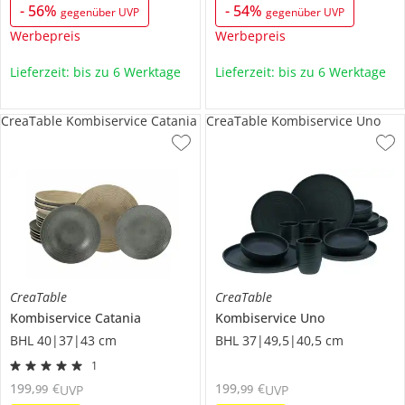
-
56
%
-
54
%
gegenüber UVP
gegenüber UVP
Werbepreis
Werbepreis
Lieferzeit: bis zu 6 Werktage
Lieferzeit: bis zu 6 Werktage
CreaTable Kombiservice Catania
CreaTable Kombiservice Uno
CreaTable
CreaTable
Kombiservice
Catania
Kombiservice
Uno
BHL 40|37|43 cm
BHL 37|49,5|40,5 cm
1
199
,
€
199
,
€
99
99
UVP
UVP