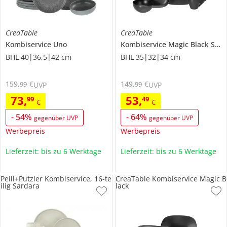
CreaTable
CreaTable
Kombiservice
Uno
Kombiservice
Magic Black Square
BHL 40|36,5|42 cm
BHL 35|32|34 cm
159
,
€
149
,
€
99
99
UVP
UVP
73
,
53
,
99
49
€
€
-
54
%
-
64
%
gegenüber UVP
gegenüber UVP
Werbepreis
Werbepreis
Lieferzeit: bis zu 6 Werktage
Lieferzeit: bis zu 6 Werktage
Peill+Putzler Kombiservice, 16-te
CreaTable Kombiservice Magic B
ilig Sardara
lack