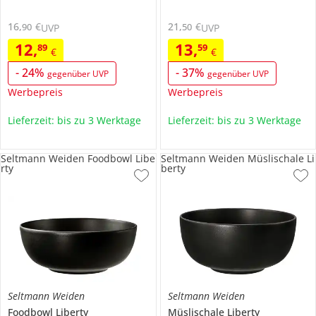
16
,
€
21
,
€
90
50
UVP
UVP
12
,
13
,
89
59
€
€
-
24
%
-
37
%
gegenüber UVP
gegenüber UVP
Werbepreis
Werbepreis
Lieferzeit: bis zu 3 Werktage
Lieferzeit: bis zu 3 Werktage
Seltmann Weiden Foodbowl Libe
Seltmann Weiden Müslischale Li
rty
berty
Seltmann Weiden
Seltmann Weiden
Foodbowl
Liberty
Müslischale
Liberty