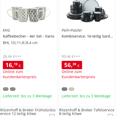
KHG
Peill+Putzler
Kaffeebecher
4er Set
Vario
Kombiservice, 16-teilig
Sardara
BHL 10|11,8|8,4 cm
26
,
€
93
,
€
99
99
***
***
16
,
56
,
19
39
€
€
Online zum
Online zum
Kundenkartenpreis
Kundenkartenpreis
Lieferzeit: bis zu 3 Werktage
Lieferzeit: bis zu 3 Werktage
Ritzenhoff & Breker Frühstückss
Ritzenhoff & Breker Tafelservice
ervice 12-teilig Kitwe
8-teilig Kitwe