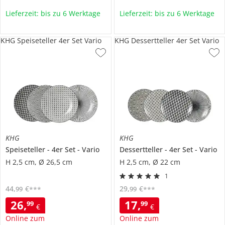
Lieferzeit: bis zu 6 Werktage
Lieferzeit: bis zu 6 Werktage
KHG Speiseteller 4er Set Vario
KHG Dessertteller 4er Set Vario
KHG
KHG
Speiseteller
4er Set
Vario
Dessertteller
4er Set
Vario
H 2,5 cm, Ø 26,5 cm
H 2,5 cm, Ø 22 cm
1
44
,
€
29
,
€
99
99
***
***
26
,
17
,
99
99
€
€
Online zum
Online zum