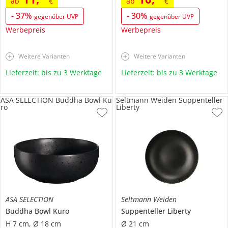
ab
€
ab
€
-
37
%
-
30
%
gegenüber UVP
gegenüber UVP
Werbepreis
Werbepreis
Weitere Varianten
Weitere Varianten
Lieferzeit: bis zu 3 Werktage
Lieferzeit: bis zu 3 Werktage
ASA SELECTION Buddha Bowl Ku
Seltmann Weiden Suppenteller
ro
Liberty
ASA SELECTION
Seltmann Weiden
Buddha Bowl
Kuro
Suppenteller
Liberty
H 7 cm, Ø 18 cm
Ø 21 cm