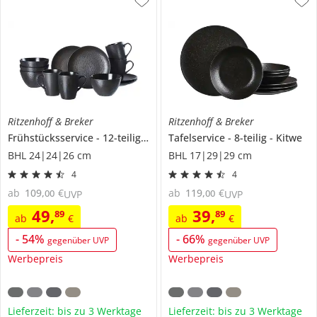
Ritzenhoff & Breker
Ritzenhoff & Breker
Frühstücksservice
12-teilig
Kitwe
Tafelservice
8-teilig
Kitwe
BHL 24|24|26 cm
BHL 17|29|29 cm
4
4
ab
109
,
€
ab
119
,
€
00
00
UVP
UVP
49
,
39
,
89
89
ab
€
ab
€
-
54
%
-
66
%
gegenüber UVP
gegenüber UVP
Werbepreis
Werbepreis
Lieferzeit: bis zu 3 Werktage
Lieferzeit: bis zu 3 Werktage