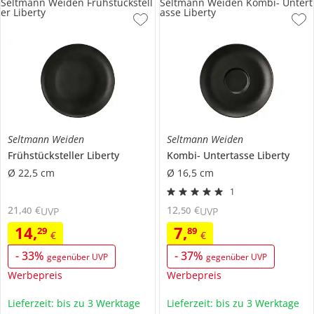
Seltmann Weiden Frühstückstell
Seltmann Weiden Kombi- Untert
er Liberty
asse Liberty
Seltmann Weiden
Seltmann Weiden
Frühstücksteller
Liberty
Kombi- Untertasse
Liberty
Ø 22,5 cm
Ø 16,5 cm
1
21
,
€
12
,
€
40
50
UVP
UVP
14
,
7
,
29
89
€
€
-
33
%
-
37
%
gegenüber UVP
gegenüber UVP
Werbepreis
Werbepreis
Lieferzeit: bis zu 3 Werktage
Lieferzeit: bis zu 3 Werktage