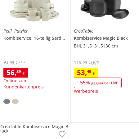
Peill+Putzler
CreaTable
Kombiservice, 16-teilig
Sardara
Kombiservice
Magic Black
BHL 31,5|31,5|30 cm
93
,
€
119
,
€
99
99
***
UVP
56
,
53
,
39
49
€
€
Online zum
-
55
%
gegenüber UVP
Kundenkartenpreis
Werbepreis
CreaTable Kombiservice Magic B
lack