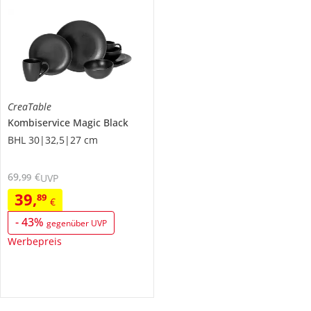
CreaTable
Kombiservice
Magic Black
BHL 30|32,5|27 cm
69
,
€
99
UVP
39
,
89
€
-
43
%
gegenüber UVP
Werbepreis