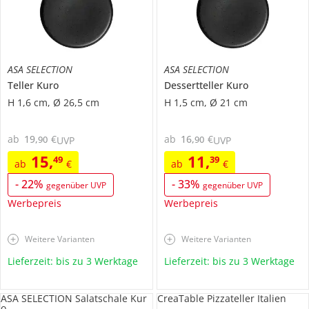
ASA SELECTION
ASA SELECTION
Teller
Kuro
Dessertteller
Kuro
H 1,6 cm, Ø 26,5 cm
H 1,5 cm, Ø 21 cm
ab
19
,
€
ab
16
,
€
90
90
UVP
UVP
15
,
11
,
49
39
ab
€
ab
€
-
22
%
-
33
%
gegenüber UVP
gegenüber UVP
Werbepreis
Werbepreis
Weitere Varianten
Weitere Varianten
Lieferzeit: bis zu 3 Werktage
Lieferzeit: bis zu 3 Werktage
ASA SELECTION Salatschale Kur
CreaTable Pizzateller Italien
o