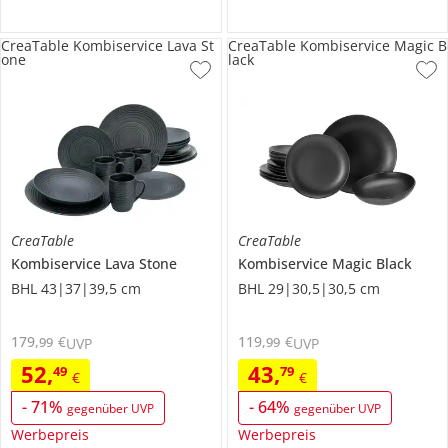
CreaTable Kombiservice Lava St
CreaTable Kombiservice Magic B
one
lack
CreaTable
CreaTable
Kombiservice
Lava Stone
Kombiservice
Magic Black
BHL 43|37|39,5 cm
BHL 29|30,5|30,5 cm
179
,
€
119
,
€
99
99
UVP
UVP
52
,
43
,
49
79
€
€
-
71
%
-
64
%
gegenüber UVP
gegenüber UVP
Werbepreis
Werbepreis