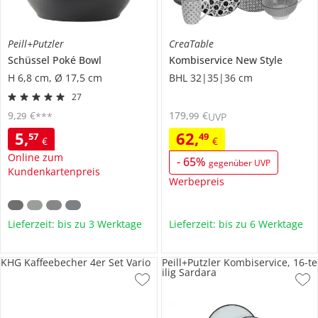
Peill+Putzler
CreaTable
Schüssel
Poké Bowl
Kombiservice
New Style
H 6,8 cm, Ø 17,5 cm
BHL 32|35|36 cm
27
9
,
€
179
,
€
29
99
***
UVP
5
,
62
,
57
49
€
€
Online zum
-
65
%
gegenüber UVP
Kundenkartenpreis
Werbepreis
Lieferzeit: bis zu 3 Werktage
Lieferzeit: bis zu 6 Werktage
KHG Kaffeebecher 4er Set Vario
Peill+Putzler Kombiservice, 16-te
ilig Sardara