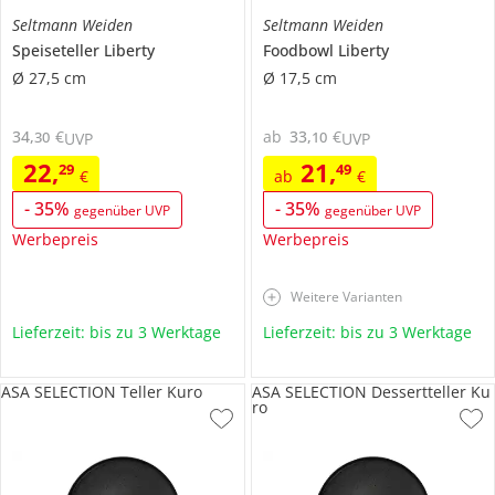
Seltmann Weiden
Seltmann Weiden
Speiseteller
Liberty
Foodbowl
Liberty
Ø 27,5 cm
Ø 17,5 cm
34
,
€
ab
33
,
€
30
10
UVP
UVP
22
,
21
,
29
49
€
ab
€
-
35
%
-
35
%
gegenüber UVP
gegenüber UVP
Werbepreis
Werbepreis
Weitere Varianten
Lieferzeit: bis zu 3 Werktage
Lieferzeit: bis zu 3 Werktage
ASA SELECTION Teller Kuro
ASA SELECTION Dessertteller Ku
ro