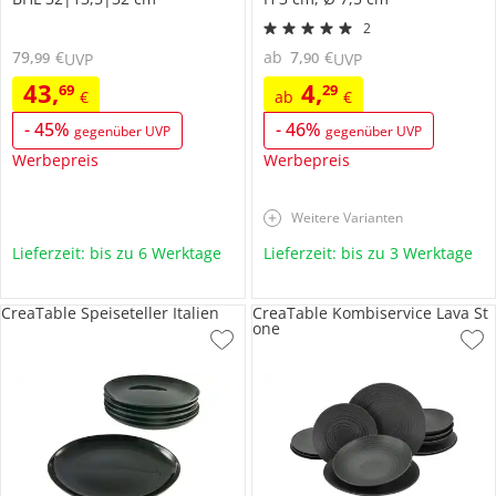
2
79
,
€
ab
7
,
€
99
90
UVP
UVP
43
,
4
,
69
29
€
ab
€
-
45
%
-
46
%
gegenüber UVP
gegenüber UVP
Werbepreis
Werbepreis
Weitere Varianten
Lieferzeit: bis zu 6 Werktage
Lieferzeit: bis zu 3 Werktage
CreaTable Speiseteller Italien
CreaTable Kombiservice Lava St
one