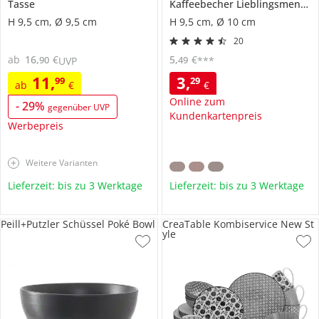
Tasse
Kaffeebecher
Lieblingsmensch
H 9,5 cm, Ø 9,5 cm
H 9,5 cm, Ø 10 cm
20
ab
16
,
€
5
,
€
90
49
UVP
***
11
,
3
,
99
29
ab
€
€
Online zum
-
29
%
gegenüber UVP
Kundenkartenpreis
Werbepreis
Weitere Varianten
Lieferzeit: bis zu 3 Werktage
Lieferzeit: bis zu 3 Werktage
Peill+Putzler Schüssel Poké Bowl
CreaTable Kombiservice New St
yle