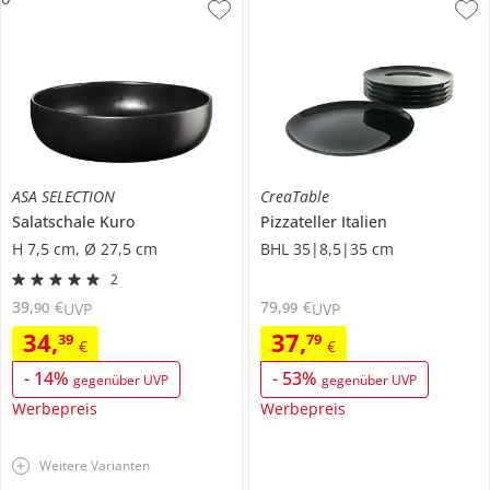
ASA SELECTION
CreaTable
Salatschale
Kuro
Pizzateller
Italien
H 7,5 cm, Ø 27,5 cm
BHL 35|8,5|35 cm
2
39
,
€
79
,
€
90
99
UVP
UVP
34
,
37
,
39
79
€
€
-
14
%
-
53
%
gegenüber UVP
gegenüber UVP
Werbepreis
Werbepreis
Weitere Varianten