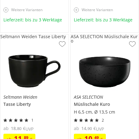
Weitere Varianten
Weitere Varianten
Lieferzeit: bis zu 3 Werktage
Lieferzeit: bis zu 3 Werktage
Seltmann Weiden Tasse Liberty
ASA SELECTION Müslischale Kur
o
Seltmann Weiden
ASA SELECTION
Tasse
Liberty
Müslischale
Kuro
H 6,5 cm, Ø 13,5 cm
1
2
ab
18
,
€
ab
14
,
€
80
90
UVP
UVP
11
,
10
,
89
49