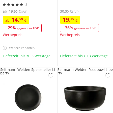
2
ab
19
,
€
30
,
€
90
50
UVP
UVP
14
,
19
,
09
39
ab
€
€
-
29
%
-
36
%
gegenüber UVP
gegenüber UVP
Werbepreis
Werbepreis
Weitere Varianten
Lieferzeit: bis zu 3 Werktage
Lieferzeit: bis zu 3 Werktage
Seltmann Weiden Speiseteller Li
Seltmann Weiden Foodbowl Libe
berty
rty