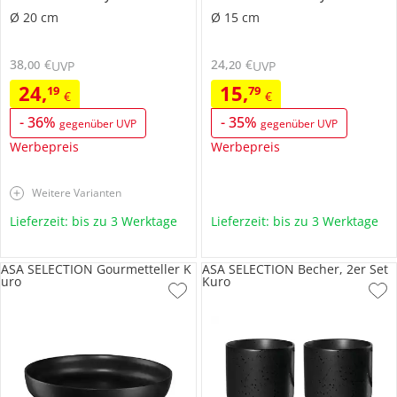
Ø 20 cm
Ø 15 cm
38
,
€
24
,
€
00
20
UVP
UVP
24
,
15
,
19
79
€
€
-
36
%
-
35
%
gegenüber UVP
gegenüber UVP
Werbepreis
Werbepreis
Weitere Varianten
Lieferzeit: bis zu 3 Werktage
Lieferzeit: bis zu 3 Werktage
ASA SELECTION Gourmetteller K
ASA SELECTION Becher, 2er Set
uro
Kuro