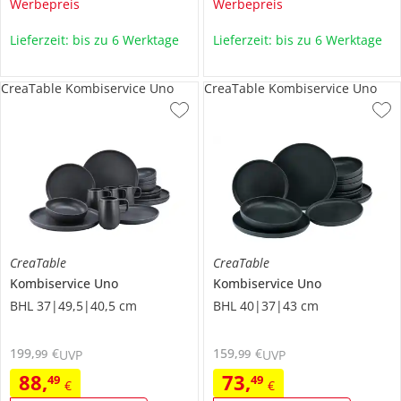
Werbepreis
Werbepreis
Lieferzeit: bis zu 6 Werktage
Lieferzeit: bis zu 6 Werktage
CreaTable Kombiservice Uno
CreaTable Kombiservice Uno
CreaTable
CreaTable
Kombiservice
Uno
Kombiservice
Uno
BHL 37|49,5|40,5 cm
BHL 40|37|43 cm
199
,
€
159
,
€
99
99
UVP
UVP
88
,
73
,
49
49
€
€