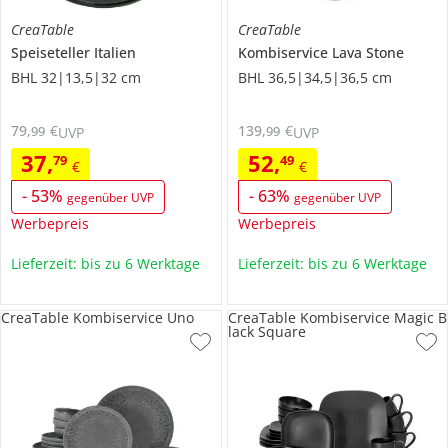
CreaTable
CreaTable
Speiseteller
Italien
Kombiservice
Lava Stone
BHL 32|13,5|32 cm
BHL 36,5|34,5|36,5 cm
79
,
€
139
,
€
99
99
UVP
UVP
37
,
52
,
79
49
€
€
-
53
%
-
63
%
gegenüber UVP
gegenüber UVP
Werbepreis
Werbepreis
Lieferzeit: bis zu 6 Werktage
Lieferzeit: bis zu 6 Werktage
CreaTable Kombiservice Uno
CreaTable Kombiservice Magic B
lack Square