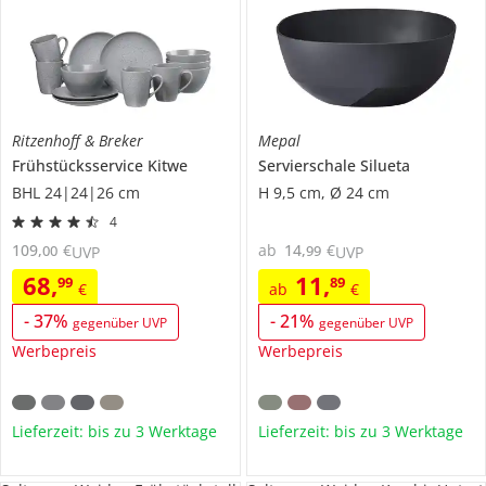
Ritzenhoff & Breker
Mepal
Frühstücksservice
Kitwe
Servierschale
Silueta
BHL 24|24|26 cm
H 9,5 cm, Ø 24 cm
4
109
,
€
ab
14
,
€
00
99
UVP
UVP
68
,
11
,
99
89
€
ab
€
-
37
%
-
21
%
gegenüber UVP
gegenüber UVP
Werbepreis
Werbepreis
Lieferzeit: bis zu 3 Werktage
Lieferzeit: bis zu 3 Werktage