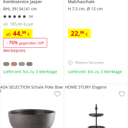
Kombiservice
Jasper
Matchaschale
BHL 39|34|41 cm
H 7,5 cm, Ø 12 cm
34
ab
185
,
€
00
UVP
44
,
22
,
99
99
ab
€
€
-
76
%
gegenüber UVP
Werbepreis
Weitere Varianten
Lieferzeit: bis zu 3 Werktage
Lieferzeit: bis zu 3 Werktage
ASA SELECTION Schale Poke Bow
HOME STORY Etagere
l