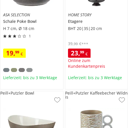
ASA SELECTION
HOME STORY
Schale
Poke Bowl
Etagere
H 7 cm, Ø 18 cm
BHT 20|35|20 cm
1
39
,
€
99
***
19
,
23
,
99
99
€
€
Online zum
Kundenkartenpreis
Lieferzeit: bis zu 3 Werktage
Lieferzeit: bis zu 3 Werktage
Peill+Putzler Bowl
Peill+Putzler Kaffeebecher Wildn
is