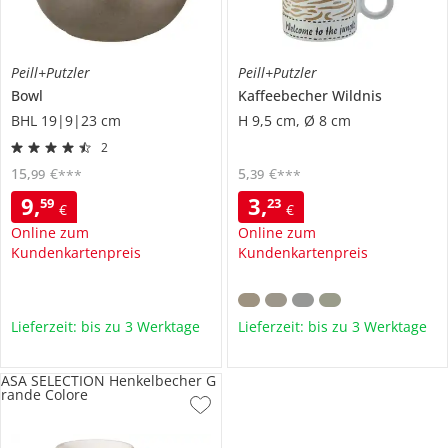
Peill+Putzler
Peill+Putzler
Bowl
Kaffeebecher
Wildnis
BHL 19|9|23 cm
H 9,5 cm, Ø 8 cm
2
15
,
€
5
,
€
99
39
***
***
9
,
3
,
59
23
€
€
Online zum
Online zum
Kundenkartenpreis
Kundenkartenpreis
Lieferzeit: bis zu 3 Werktage
Lieferzeit: bis zu 3 Werktage
ASA SELECTION Henkelbecher G
rande Colore