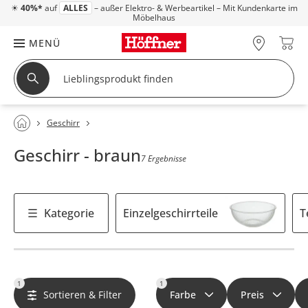
☀
40%*
auf
ALLES
– außer Elektro- & Werbeartikel – Mit Kundenkarte im
Möbelhaus
MENÜ
Geschirr
Geschirr - braun
7 Ergebnisse
Kategorie
Einzelgeschirrteile
T
1
1
Sortieren & Filter
Farbe
Preis