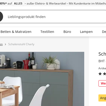
40%*
auf
ALLES
– außer Elektro- & Werbeartikel – Mit Kundenkarte im Möbelh
Betten & Matratzen
Textilien
Büro
Lampen
D
en
Schalenstuhl Charly
Inha
Sch
BHT 
Artik
Ang