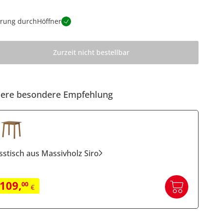
erung durch
Höffner
Zurzeit nicht bestellbar
ere besondere Empfehlung
sstisch aus Massivholz Siro
109
,
00
€