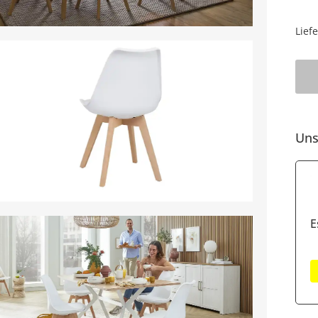
Lief
Uns
E