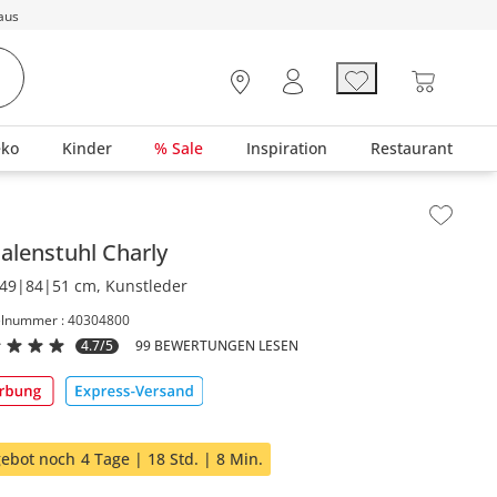
aus
eko
Kinder
% Sale
Inspiration
Restaurant
lt der Seitenleiste überspringen - Zum Seitenende
alenstuhl
Charly
49|84|51 cm, Kunstleder
elnummer : 40304800
4.7/5
99 BEWERTUNGEN LESEN
ebot noch
4 Tage | 18 Std. | 8 Min.