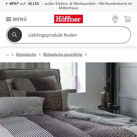
☀
40%*
auf
ALLES
– außer Elektro- & Werbeartikel – Mit Kundenkarte im
Möbelhaus
MENÜ
Bettwäsche
Bettwäsche ganzjährig