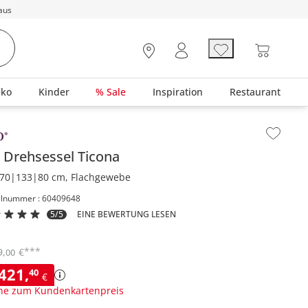
aus
eko
Kinder
% Sale
Inspiration
Restaurant
lt der Seitenleiste überspringen - Zum Seitenende
o
Drehsessel
Ticona
70|133|80 cm, Flachgewebe
elnummer : 60409648
5/5
EINE BEWERTUNG LESEN
***
9
,
€
00
.421
,
40
€
ne zum Kundenkartenpreis