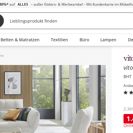
40%*
auf
ALLES
– außer Elektro- & Werbeartikel – Mit Kundenkarte im Möbelh
Betten & Matratzen
Textilien
Büro
Lampen
D
ona
Inha
vit
BHT 
Artik
2.36
1
Onli