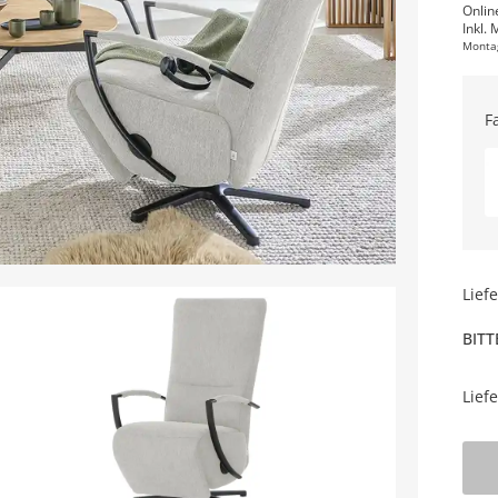
Onlin
Inkl. 
Monta
F
Lief
BITT
Lief