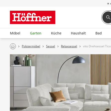
☀
Möbel
Garten
Küche
Haushalt
Bad
Polstermöbel
Sessel
Relaxsessel
vito Drehsessel Tic