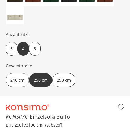
Anzahl Sitze
3
4
5
Gesamtbreite
210 cm
250 cm
290 cm
KONSIMO
Einzelsofa
Buffo
BHL 250|73|96 cm, Webstoff