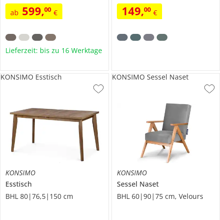
599
,
149
,
00
00
ab
€
€
Lieferzeit: bis zu 16 Werktage
KONSIMO Esstisch
KONSIMO Sessel Naset
KONSIMO
KONSIMO
Esstisch
Sessel
Naset
BHL 80|76,5|150 cm
BHL 60|90|75 cm, Velours