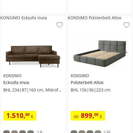
KONSIMO Ecksofa Invia
KONSIMO Polsterbett Altos
KONSIMO
KONSIMO
Ecksofa
Invia
Polsterbett
Altos
BHL 234|87|160 cm, Mikrofaser in Leder-Optik
BHL 156|96|223 cm
1.510
,
899
,
00
00
€
ab
€
+
8
+
32