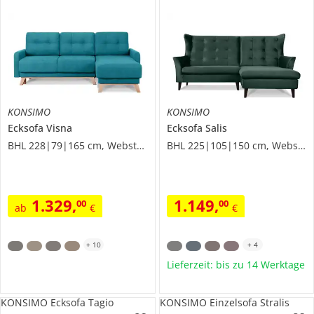
KONSIMO
KONSIMO
Ecksofa
Visna
Ecksofa
Salis
BHL 228|79|165 cm, Webstoff
BHL 225|105|150 cm, Webstoff
1.329
,
1.149
,
00
00
ab
€
€
+
10
+
4
Lieferzeit: bis zu 14 Werktage
KONSIMO Ecksofa Tagio
KONSIMO Einzelsofa Stralis