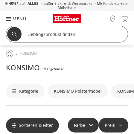
☀
40%*
auf
ALLES
– außer Elektro- & Werbeartikel – Mit Kundenkarte im
Möbelhaus
MENÜ
KONSIMO
KONSIMO
119 Ergebnisse
Kategorie
KONSIMO Polstermöbel
KONSIM
Sortieren & Filter
Farbe
Preis