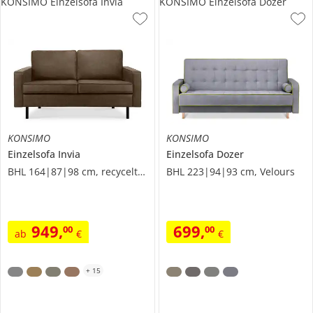
KONSIMO Einzelsofa Invia
KONSIMO Einzelsofa Dozer
KONSIMO
KONSIMO
Einzelsofa
Invia
Einzelsofa
Dozer
BHL 164|87|98 cm, recyceltes Leder
BHL 223|94|93 cm, Velours
949
,
699
,
00
00
ab
€
€
+
15