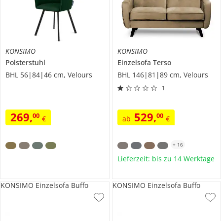
KONSIMO
KONSIMO
Polsterstuhl
Einzelsofa
Terso
BHL 56|84|46 cm, Velours
BHL 146|81|89 cm, Velours
1
269
,
529
,
00
00
€
ab
€
+
16
Lieferzeit: bis zu 14 Werktage
KONSIMO Einzelsofa Buffo
KONSIMO Einzelsofa Buffo