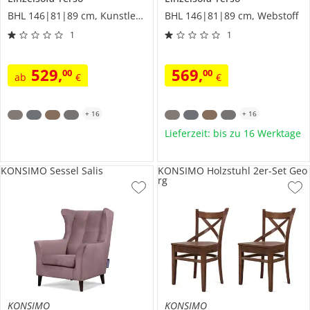
BHL 146|81|89 cm, Kunstleder
BHL 146|81|89 cm, Webstoff
1
1
529
,
569
,
00
00
ab
€
€
+
16
+
16
Lieferzeit: bis zu 16 Werktage
KONSIMO Sessel Salis
KONSIMO Holzstuhl 2er-Set Geo
rg
KONSIMO
KONSIMO