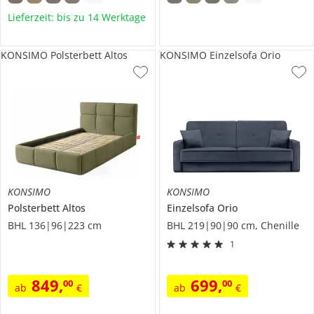
Lieferzeit: bis zu 14 Werktage
KONSIMO Polsterbett Altos
KONSIMO Einzelsofa Orio
KONSIMO
KONSIMO
Polsterbett
Altos
Einzelsofa
Orio
BHL 136|96|223 cm
BHL 219|90|90 cm, Chenille
1
849
,
699
,
00
00
ab
€
ab
€