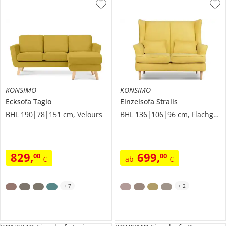
KONSIMO
KONSIMO
Ecksofa
Tagio
Einzelsofa
Stralis
BHL 190|78|151 cm, Velours
BHL 136|106|96 cm, Flachgewebe
829
,
699
,
00
00
€
ab
€
+
7
+
2