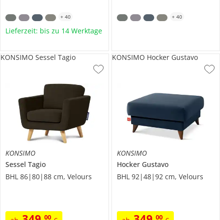
+
40
+
40
Lieferzeit: bis zu 14 Werktage
KONSIMO Sessel Tagio
KONSIMO Hocker Gustavo
KONSIMO
KONSIMO
Sessel
Tagio
Hocker
Gustavo
BHL 86|80|88 cm, Velours
BHL 92|48|92 cm, Velours
349
,
349
,
00
00