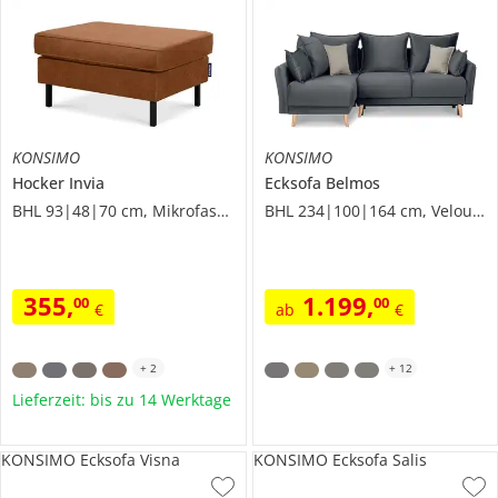
KONSIMO
KONSIMO
Hocker
Invia
Ecksofa
Belmos
BHL 93|48|70 cm, Mikrofaser in Leder-Optik
BHL 234|100|164 cm, Velours
355
,
1.199
,
00
00
€
ab
€
+
2
+
12
Lieferzeit: bis zu 14 Werktage
KONSIMO Ecksofa Visna
KONSIMO Ecksofa Salis