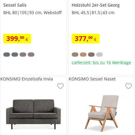
Sessel
Salis
Holzstuhl 2er-Set
Georg
BHL 80|105|93 cm, Webstoff
BHL 45,5|81,5|43 cm
399
,
377
,
00
00
€
€
Lieferzeit: bis zu 16 Werktage
KONSIMO Einzelsofa Invia
KONSIMO Sessel Naset