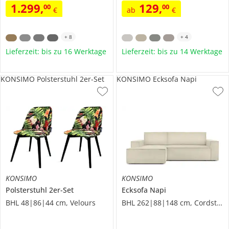
1.299
,
129
,
00
00
€
ab
€
+
8
+
4
Lieferzeit: bis zu 16 Werktage
Lieferzeit: bis zu 14 Werktage
KONSIMO Polsterstuhl 2er-Set
KONSIMO Ecksofa Napi
KONSIMO
KONSIMO
Polsterstuhl 2er-Set
Ecksofa
Napi
BHL 48|86|44 cm, Velours
BHL 262|88|148 cm, Cordstoff