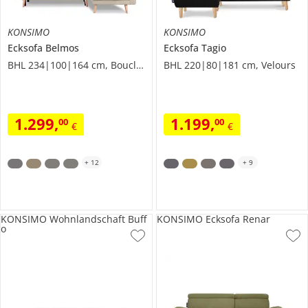
KONSIMO
KONSIMO
Ecksofa
Belmos
Ecksofa
Tagio
BHL 234|100|164 cm, Boucléstoff
BHL 220|80|181 cm, Velours
1.299
,
1.199
,
00
00
€
€
+
12
+
9
KONSIMO Wohnlandschaft Buff
KONSIMO Ecksofa Renar
o