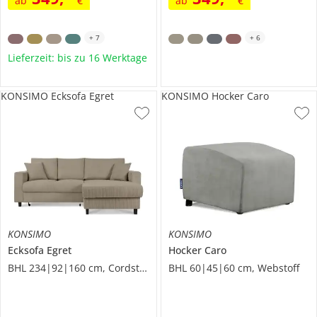
ab
€
ab
€
+
7
+
6
Lieferzeit: bis zu 16 Werktage
KONSIMO Ecksofa Egret
KONSIMO Hocker Caro
KONSIMO
KONSIMO
Ecksofa
Egret
Hocker
Caro
BHL 234|92|160 cm, Cordstoff
BHL 60|45|60 cm, Webstoff