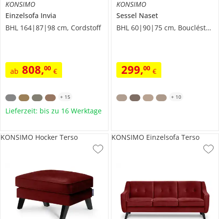
KONSIMO
KONSIMO
Einzelsofa
Invia
Sessel
Naset
BHL 164|87|98 cm, Cordstoff
BHL 60|90|75 cm, Boucléstoff
808
,
299
,
00
00
ab
€
€
+
15
+
10
Lieferzeit: bis zu 16 Werktage
KONSIMO Hocker Terso
KONSIMO Einzelsofa Terso