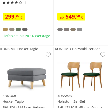
1
299
,
549
,
00
00
€
ab
€
Lieferzeit: bis zu 16 Werktage
KONSIMO Hocker Tagio
KONSIMO Holzstuhl 2er-Set
KONSIMO
KONSIMO
Hocker
Tagio
Holzstuhl 2er-Set
BHL 80|46|65 cm, Velours
BHL 47|80,5|45 cm, Velours