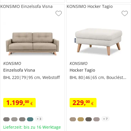
KONSIMO Einzelsofa Visna
KONSIMO Hocker Tagio
KONSIMO
KONSIMO
Einzelsofa
Visna
Hocker
Tagio
BHL 220|79|95 cm, Webstoff
BHL 80|46|65 cm, Boucléstoff
1.199
,
229
,
00
00
€
€
+
3
+
7
Lieferzeit: bis zu 16 Werktage