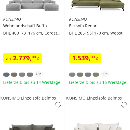
KONSIMO
KONSIMO
Wohnlandschaft
Buffo
Ecksofa
Renar
BHL 400|73|176 cm, Cordstoff
BHL 285|95|170 cm, Webstoff
2.779
,
1.539
,
00
00
ab
€
€
+
11
+
7
Lieferzeit: bis zu 14 Werktage
Lieferzeit: bis zu 16 Werktage
KONSIMO Einzelsofa Belmos
KONSIMO Einzelsofa Belmos