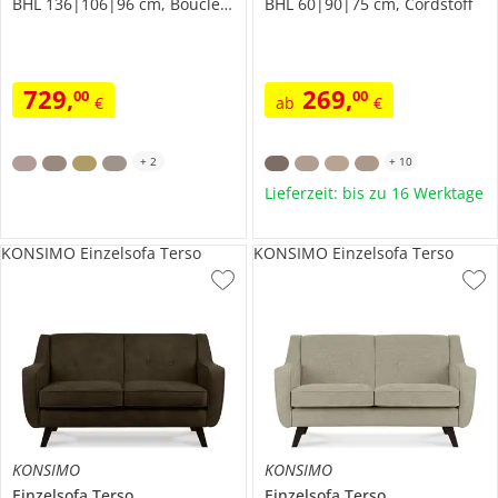
BHL 136|106|96 cm, Boucléstoff
BHL 60|90|75 cm, Cordstoff
729
,
269
,
00
00
€
ab
€
+
2
+
10
Lieferzeit: bis zu 16 Werktage
KONSIMO Einzelsofa Terso
KONSIMO Einzelsofa Terso
KONSIMO
KONSIMO
Einzelsofa
Terso
Einzelsofa
Terso