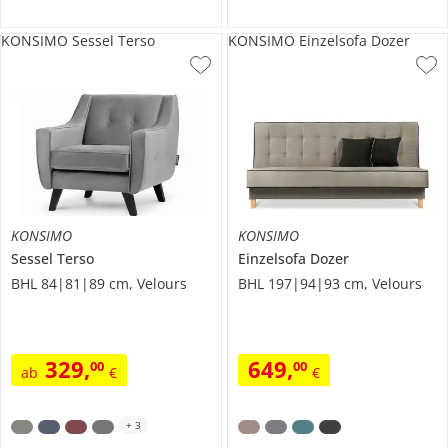
KONSIMO Sessel Terso
KONSIMO Einzelsofa Dozer
KONSIMO
KONSIMO
Sessel
Terso
Einzelsofa
Dozer
BHL 84|81|89 cm, Velours
BHL 197|94|93 cm, Velours
329
,
649
,
00
00
ab
€
€
+
3