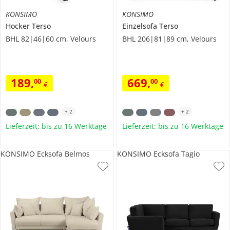
KONSIMO
KONSIMO
Hocker
Terso
Einzelsofa
Terso
BHL 82|46|60 cm, Velours
BHL 206|81|89 cm, Velours
189
,
669
,
00
00
€
€
+
2
+
2
Lieferzeit: bis zu 16 Werktage
Lieferzeit: bis zu 16 Werktage
KONSIMO Ecksofa Belmos
KONSIMO Ecksofa Tagio