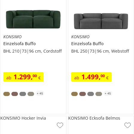
KONSIMO
KONSIMO
Einzelsofa
Buffo
Einzelsofa
Buffo
BHL 210|73|96 cm, Cordstoff
BHL 250|73|96 cm, Webstoff
1.299
,
1.499
,
00
00
ab
€
ab
€
+
45
+
45
KONSIMO Hocker Invia
KONSIMO Ecksofa Belmos