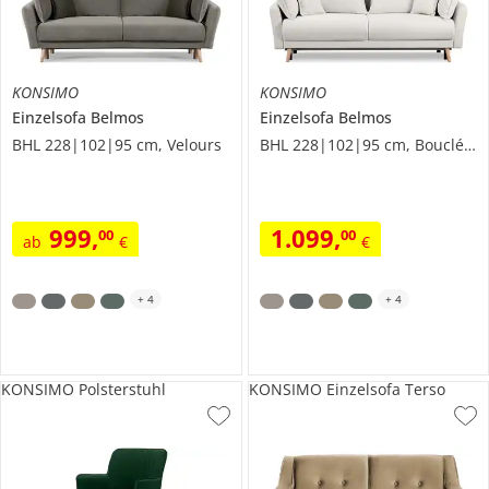
KONSIMO
KONSIMO
Einzelsofa
Belmos
Einzelsofa
Belmos
BHL 228|102|95 cm, Velours
BHL 228|102|95 cm, Boucléstoff
999
,
1.099
,
00
00
ab
€
€
+
4
+
4
KONSIMO Polsterstuhl
KONSIMO Einzelsofa Terso