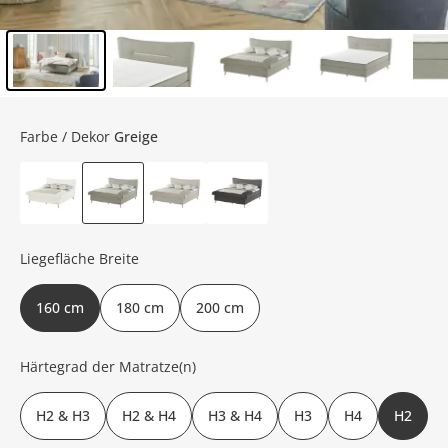
Inhalt der Seitenleiste überspringen - Zum Seitenende
Farbe / Dekor
Greige
Liegefläche Breite
160 cm
180 cm
200 cm
Härtegrad der Matratze(n)
H2 & H3
H2 & H4
H3 & H4
H3
H4
H2